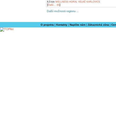
6,5 km
WELLNESS HORAL VELKÉ KARLOVICE
[
]
Další... (6)
Další možnosti regionu ...
O projektu
|
Kontakty
|
Napište nám
|
Zákaznická zóna
|
Cen