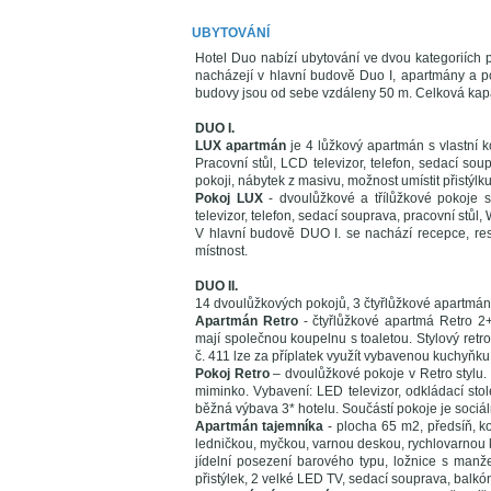
UBYTOVÁNÍ
Hotel Duo nabízí ubytování ve dvou kategoriích 
nacházejí v hlavní budově Duo I, apartmány a p
budovy jsou od sebe vzdáleny 50 m. Celková kapa
DUO I.
LUX apartmán
je 4 lůžkový apartmán s vlastní
Pracovní stůl, LCD televizor, telefon, sedací sou
pokoji, nábytek z masivu, možnost umístit přistýlku
Pokoj LUX
- dvoulůžkové a třílůžkové pokoje 
televizor, telefon, sedací souprava, pracovní stůl, W
V hlavní budově DUO I. se nachází recepce, res
místnost.
DUO II.
14 dvoulůžkových pokojů, 3 čtyřlůžkové apartmány 
Apartmán Retro
- čtyřlůžkové apartmá Retro 2+
mají společnou koupelnu s toaletou. Stylový retr
č. 411 lze za příplatek využít vybavenou kuchyňku
Pokoj Retro
– dvoulůžkové pokoje v Retro stylu. 
miminko. Vybavení: LED televizor, odkládací stole
běžná výbava 3* hotelu. Součástí pokoje je sociáln
Apartmán tajemníka
- plocha 65 m2, předsíň, 
ledničkou, myčkou, varnou deskou, rychlovarnou k
jídelní posezení barového typu, ložnice s manže
přistýlek, 2 velké LED TV, sedací souprava, balkó