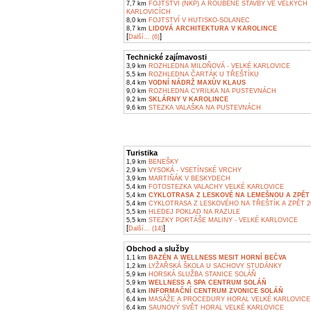
7,7 km
FOJTSTVÍ (NKP) A ROUBENÉ STAVBY VE VELKÝCH
KARLOVICÍCH
8,0 km
FOJTSTVÍ V HUTISKO-SOLANEC
8,7 km
LIDOVÁ ARCHITEKTURA V KAROLINCE
[
]
Další... (6)
Technické zajímavosti
3,9 km
ROZHLEDNA MILOŇOVÁ - VELKÉ KARLOVICE
5,5 km
ROZHLEDNA ČARTÁK U TŘEŠTÍKU
8,4 km
VODNÍ NÁDRŽ MAXŮV KLAUS
9,0 km
ROZHLEDNA CYRILKA NA PUSTEVNÁCH
9,2 km
SKLÁRNY V KAROLINCE
9,6 km
STEZKA VALAŠKA NA PUSTEVNÁCH
Turistika
1,9 km
BENEŠKY
2,9 km
VYSOKÁ - VSETÍNSKÉ VRCHY
3,9 km
MARTIŇÁK V BESKYDECH
5,4 km
FOTOSTEZKA VALACHY VELKÉ KARLOVICE
5,4 km
CYKLOTRASA Z LESKOVÉ NA LEMEŠNOU A ZPĚT 
5,4 km
CYKLOTRASA Z LESKOVÉHO NA TŘEŠTÍK A ZPĚT 2
5,5 km
HLEDEJ POKLAD NA RAZULE
5,5 km
STEZKY PORTÁŠE MALINY - VELKÉ KARLOVICE
[
]
Další... (14)
Obchod a služby
1,1 km
BAZÉN A WELLNESS MESIT HORNÍ BEČVA
1,2 km
LYŽAŘSKÁ ŠKOLA U SACHOVY STUDÁNKY
5,9 km
HORSKÁ SLUŽBA STANICE SOLÁŇ
5,9 km
WELLNESS A SPA CENTRUM SOLÁŇ
6,4 km
INFORMAČNÍ CENTRUM ZVONICE SOLÁŇ
6,4 km
MASÁŽE A PROCEDURY HORAL VELKÉ KARLOVICE
6,4 km
SAUNOVÝ SVĚT HORAL VELKÉ KARLOVICE