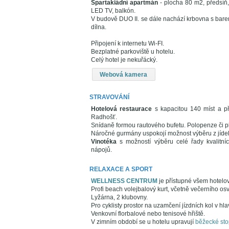
Spartakiádní apartmán
- plocha 80 m2, předsíň,
LED TV, balkón.
V budově DUO II. se dále nachází krbovna s barem
dílna.
Připojení k internetu Wi-FI.
Bezplatné parkoviště u hotelu.
Celý hotel je nekuřácký.
Webová kamera
STRAVOVÁNÍ
Hotelová restaurace
s kapacitou 140 míst a př
Radhošť.
Snídaně formou rautového bufetu. Polopenze či p
Náročné gurmány uspokojí možnost výběru z jídelní
Vinotéka
s možností výběru celé řady kvalitníc
nápojů.
RELAXACE A SPORT
WELLNESS CENTRUM
je přístupné všem hotelo
Profi beach volejbalový kurt, včetně večerního osv
Lyžárna, 2 klubovny.
Pro cyklisty prostor na uzamčení jízdních kol v hl
Venkovní florbalové nebo tenisové hřiště.
V zimním období se u hotelu upravují
běžecké sto