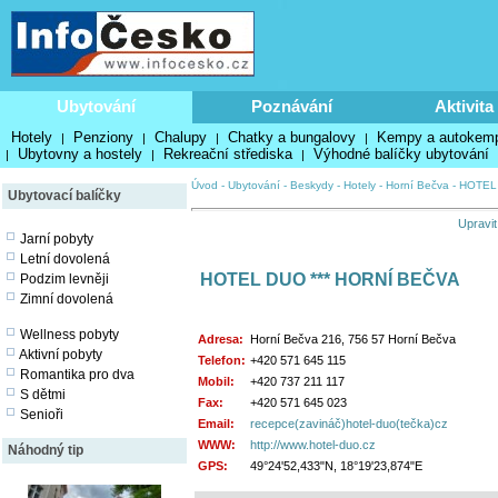
Ubytování
Poznávání
Aktivita
Hotely
Penziony
Chalupy
Chatky a bungalovy
Kempy a autokem
|
|
|
|
Ubytovny a hostely
Rekreační střediska
Výhodné balíčky ubytování
|
|
|
Úvod
-
Ubytování
-
Beskydy
-
Hotely
-
Horní Bečva
-
HOTEL
Ubytovací balíčky
Upravit
Jarní pobyty
Letní dovolená
HOTEL DUO *** HORNÍ BEČVA
Podzim levněji
Zimní dovolená
Wellness pobyty
Adresa:
Horní Bečva 216, 756 57 Horní Bečva
Aktivní pobyty
Telefon:
+420 571 645 115
Romantika pro dva
Mobil:
+420 737 211 117
S dětmi
Fax:
+420 571 645 023
Senioři
Email:
recepce(zavináč)hotel-duo(tečka)cz
WWW:
http://www.hotel-duo.cz
Náhodný tip
GPS:
49°24'52,433"N, 18°19'23,874"E