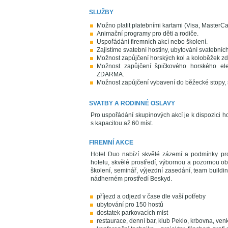
SLUŽBY
Možno platit platebními kartami (Visa, MasterCa
Animační programy pro děti a rodiče.
Uspořádání firemních akcí nebo školení.
Zajistíme svatební hostiny, ubytování svatební
Možnost zapůjčení horských kol a koloběžek z
Možnost zapůjčení špičkového horského el
ZDARMA.
Možnost zapůjčení vybavení do běžecké stopy, s
SVATBY A RODINNÉ OSLAVY
Pro uspořádání skupinových akcí je k dispozici h
s kapacitou až 60 míst.
FIREMNÍ AKCE
Hotel Duo nabízí skvělé zázemí a podmínky pro
hotelu, skvělé prostředí, výbornou a pozornou o
školení, seminář, výjezdní zasedání, team building
nádherném prostředí Beskyd.
příjezd a odjezd v čase dle vaší potřeby
ubytování pro 150 hostů
dostatek parkovacích míst
restaurace, denní bar, klub Peklo, krbovna, ven