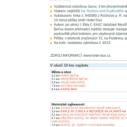
Vzdálenost vzdušnou čarou: 3 km jihovýchodn
Vlakem: nejbližší
žst. Rožnov pod Radhoštěm
a
Autobusem: linka č. 940080 z Rožnova p. R. na
10 minut pěšky směr Hotel Duo.
Autem: po silnici I. třídy č. E442 Valašské Mez
Bečva kolem přehradní nádrže sledujte navigač
parkoviště před hotelem, pro ubytované zdarma
Pěšky: v blízkosti značených TZ, na Pustevny, a
Na kole: nedaleko cyklotrasa č. 6015.
ZDROJ INFORMACÍ: www.hotel-duo.cz
V okolí 10 km najdete
Města a obce
3,2 km
HORNÍ BEČVA
5,1 km
PROSTŘEDNÍ BEČVA
5,8 km
VELKÉ KARLOVICE
7,8 km
HUTISKO-SOLANEC
9,4 km
KAROLINKA
Historické zajímavosti
3,1 km
ZVONIČKA ZA MILOŇOVOU VELKÉ KARLOVICE
3,4 km
KAPLE SV. CYRILA A METODĚJE NA HLAVATÉ NA 
5,1 km
KAPLE NA ROZCESTÍ PODŤATÉ VELKÉ KARLOVICE
6,7 km
DŘEVĚNÝ KOSTEL SV. PANNY MARIE SNĚŽNÉ VE 
KARLOVICÍCH
7,6 km
KOSTEL SV. JOSEFA V HUTISKO-SOLANEC