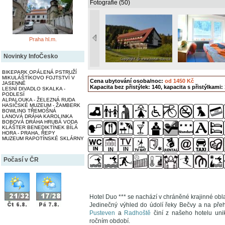
Fotografie (50)
Praha hl.m.
Novinky InfoČesko
BIKEPARK OPÁLENÁ PSTRUŽÍ
MIKULÁŠTÍKOVO FOJTSTVÍ V
Cena ubytování osoba/noc:
od 1450 Kč
JASENNÉ
Kapacita bez přistýlek: 140, kapacita s přistýlkami:
LESNÍ DIVADLO SKALKA -
PODLESÍ
ALPALOUKA - ŽELEZNÁ RUDA
HASIČSKÉ MUZEUM - ŽAMBERK
BOWLING TŘEMOŠNÁ
LANOVÁ DRÁHA KAROLINKA
BOBOVÁ DRÁHA HRUBÁ VODA
KLÁŠTER BENEDIKTÍNEK BÍLÁ
HORA - PRAHA, ŘEPY
MUZEUM RAPOTÍNSKÉ SKLÁRNY
Počasí v ČR
Hotel Duo *** se nachází v chráněné krajinné ob
Jedinečný výhled do údolí řeky Bečvy a na pře
Pusteven
a
Radhoště
činí z našeho hotelu uni
ročním období.