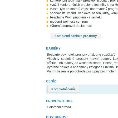
konferenční technika – projektor, flipchart, prof
využití konferenčních prostor a techniky je n
vlastní tým animátorů zajistí doprovodný program
sportoviště, vnitřní i venkovní bazén, kurty, venk
bezplatné Wi-Fi připojení k internetu
moderní wellness centrum
výborná dopravní dostupnost.
Kompletní nabídka pro firmy
BARIÉRY
Bezbariérový hotel, prostory přístupné vozíčkářů
Všechny společné prostory hlavní budovy Lux
přístupu na toalety, do wellness centra, fitness, r
Vybrané pokoje a apartmány kategorie Lux mají 
Vnitřní bazén je po dohodě přístupný pro imobil
CENÍK
Kompletní ceník
PROVOZNÍ DOBA
Celoroční provoz.
DOSTUPNOST