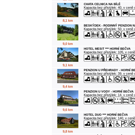
CHATA CELNICA NA BÍLÉ
Kapacita bez přistýlek: 40, v ceně
8,1 km
BESKÝDEK - RODINNÝ PENZION N
Kapacita bez přistýlek: 50, v ceně
9,0 km
HOTEL MESIT *** HORNÍ BEČVA
Kapacita bez přistýlek: 105, v cen
9,1 km
PENZION U PŘEHRADY - HORNÍ B
Kapacita bez přistýlek: 39, v ceně
9,4 km
PENZION U VODY - HORNÍ BEČVA
Kapacita bez přistýlek: 14, v ceně
9,6 km
HOTEL DUO *** HORNÍ BEČVA
Kapacita bez přistýlek: 140, v cen
9,8 km