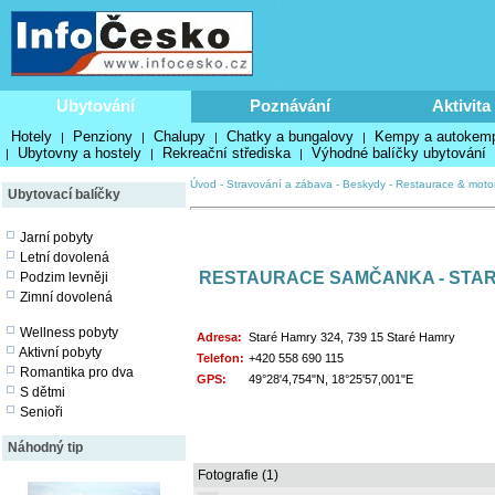
Ubytování
Poznávání
Aktivita
Hotely
Penziony
Chalupy
Chatky a bungalovy
Kempy a autokem
|
|
|
|
Ubytovny a hostely
Rekreační střediska
Výhodné balíčky ubytování
|
|
|
Úvod
-
Stravování a zábava
-
Beskydy
-
Restaurace & moto
Ubytovací balíčky
Jarní pobyty
Letní dovolená
RESTAURACE SAMČANKA - STA
Podzim levněji
Zimní dovolená
Wellness pobyty
Adresa:
Staré Hamry 324, 739 15 Staré Hamry
Aktivní pobyty
Telefon:
+420 558 690 115
Romantika pro dva
GPS:
49°28'4,754"N, 18°25'57,001"E
S dětmi
Senioři
Náhodný tip
Fotografie (1)