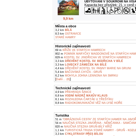
UBYTOVÁNÍ V SOUKROMÍ NA VIS
Kapacita bez přistýlek: 21, v ceně
9,9 km
Města a obce
3,2 km
BÍLÁ
8,5 km
OSTRAVICE
STARÉ HAMRY
Historické zajímavosti
69 m
KŘÍŽE VE STARÝCH HAMRECH
802 m
POMNÍK MARYČKY MAGDONOVÉ NA STARÝCH HA
829 m
KOSTEL SV. JINDŘICHA VE STARÝCH HAMRECH
3,3 km
DŘEVĚNÝ KOSTEL SV. BEDŘICHA V BÍLÉ
3,3 km
LOVECKÝ ZÁMEČEK NA BÍLÉ
4,4 km
DŘEVĚNÝ KOSTEL SV. PANNY MARIE NA GRUNI
5,4 km
BAČOVSKÁ CHYŽA - GRUŇ
6,2 km
MOHYLA JOHNA LENNONA NA SMRKU
[
]
Další... (6)
Technické zajímavosti
4,9 km
PŘEHRADA ŠANCE
6,8 km
VODNÍ NÁDRŽ MAXŮV KLAUS
8,1 km
ROZHLEDNA ČARTÁK U TŘEŠTÍKU
8,8 km
RADIOKOMUNIKAČNÍ VĚŽ NA LYSÉ HOŘE
Turistika
51 m
"OBRÁZKOVÁ CESTA" ZE STARÝCH HAMER NA JAVO
54 m
NAUČNÁ STEZKA JAVOŘINA - NĚMČANKA - SAMČAN
820 m
NAUČNÁ STEZKA GRUŇ-BÍLÝ KŘÍŽ
1,1 km
TURISTICKÁ TRASA STARÉ HAMRY - GRUŇ - KOZLEN
3,3 km
CYKLOTRASY PŘES BÍLOU