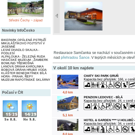
Střední Čechy ~ západ
Novinky InfoČesko
BIKEPARK OPÁLENÁ PSTRUŽÍ
MIKULÁŠTÍKOVO FOJTSTVÍ V
JASENNÉ
LESNÍ DIVADLO SKALKA -
Restaurace Samčanka se nachází v současném 
PODLESÍ
ALPALOUKA - ŽELEZNÁ RUDA
nad
přehradou Šance
. V teplých měsících je otev
HASIČSKÉ MUZEUM - ŽAMBERK
BOWLING TŘEMOŠNÁ
LANOVÁ DRÁHA KAROLINKA
V okolí 10 km najdete
BOBOVÁ DRÁHA HRUBÁ VODA
KLÁŠTER BENEDIKTÍNEK BÍLÁ
CHATY SKI PARK GRUŇ
HORA - PRAHA, ŘEPY
Kapacita bez přistýlek: 166, v cen
MUZEUM RAPOTÍNSKÉ SKLÁRNY
4,0 km
Počasí v ČR
PENZION LEDOVEC - BÍLÁ
Kapacita bez přistýlek: 24, v ceně
5,1 km
HOTEL & GARDEN **** U HOLUBŮ 
Kapacita bez přistýlek: 34, v ceně
8,0 km