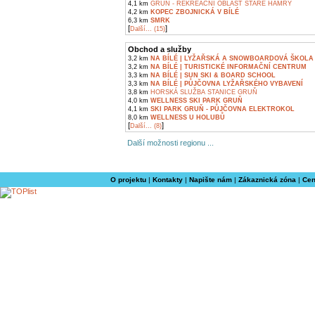
4,1 km
GRUŇ - REKREAČNÍ OBLAST STARÉ HAMRY
4,2 km
KOPEC ZBOJNICKÁ V BÍLÉ
6,3 km
SMRK
[
]
Další... (15)
Obchod a služby
3,2 km
NA BÍLÉ | LYŽAŘSKÁ A SNOWBOARDOVÁ ŠKOLA
3,2 km
NA BÍLÉ | TURISTICKÉ INFORMAČNÍ CENTRUM
3,3 km
NA BÍLÉ | SUN SKI & BOARD SCHOOL
3,3 km
NA BÍLÉ | PŮJČOVNA LYŽAŘSKÉHO VYBAVENÍ
3,8 km
HORSKÁ SLUŽBA STANICE GRUŇ
4,0 km
WELLNESS SKI PARK GRUŇ
4,1 km
SKI PARK GRUŇ - PŮJČOVNA ELEKTROKOL
8,0 km
WELLNESS U HOLUBŮ
[
]
Další... (8)
Další možnosti regionu ...
O projektu
|
Kontakty
|
Napište nám
|
Zákaznická zóna
|
Cen