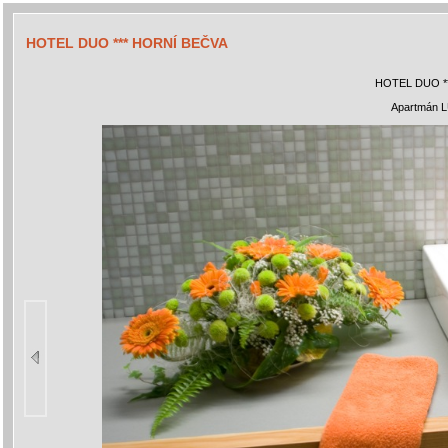
HOTEL DUO *** HORNÍ BEČVA
HOTEL DUO *
Apartmán L