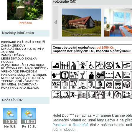
Fotografie (50)
Plzeňsko
Novinky InfoČesko
BIKEPARK OPÁLENÁ PSTRUŽÍ
ZÁMEK ŽINKOVY
Cena ubytování osoba/noc:
od 1450 Kč
MIKULÁŠTÍKOVO FOJTSTVÍ V
Kapacita bez přistýlek: 140, kapacita s přistýlkami:
JASENNÉ
ZÁMEK LEŠANY
LESNÍ DIVADLO SKALKA -
PODLESÍ
ALPALOUKA - ŽELEZNÁ RUDA
PŮJČOVNA KOL A KOLOBĚŽEK -
VRBNO POD PRADĚDEM
HASIČSKÉ MUZEUM - ŽAMBERK
MUZEUM STARÝCH STROJŮ A
TECHNOLOGIÍ - ŽAMBERK
SKI AREÁL SACHROVKA -
ROKYTNICE NAD JIZEROU
Počasí v ČR
Hotel Duo *** se nachází v chráněné krajinné ob
Jedinečný výhled do údolí řeky Bečvy a na pře
Pusteven
a
Radhoště
činí z našeho hotelu uni
ročním období.