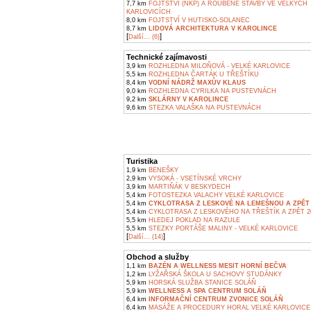
7,7 km
FOJTSTVÍ (NKP) A ROUBENÉ STAVBY VE VELKÝCH
KARLOVICÍCH
8,0 km
FOJTSTVÍ V HUTISKO-SOLANEC
8,7 km
LIDOVÁ ARCHITEKTURA V KAROLINCE
[
]
Další... (6)
Technické zajímavosti
3,9 km
ROZHLEDNA MILOŇOVÁ - VELKÉ KARLOVICE
5,5 km
ROZHLEDNA ČARTÁK U TŘEŠTÍKU
8,4 km
VODNÍ NÁDRŽ MAXŮV KLAUS
9,0 km
ROZHLEDNA CYRILKA NA PUSTEVNÁCH
9,2 km
SKLÁRNY V KAROLINCE
9,6 km
STEZKA VALAŠKA NA PUSTEVNÁCH
Turistika
1,9 km
BENEŠKY
2,9 km
VYSOKÁ - VSETÍNSKÉ VRCHY
3,9 km
MARTIŇÁK V BESKYDECH
5,4 km
FOTOSTEZKA VALACHY VELKÉ KARLOVICE
5,4 km
CYKLOTRASA Z LESKOVÉ NA LEMEŠNOU A ZPĚT 
5,4 km
CYKLOTRASA Z LESKOVÉHO NA TŘEŠTÍK A ZPĚT 2
5,5 km
HLEDEJ POKLAD NA RAZULE
5,5 km
STEZKY PORTÁŠE MALINY - VELKÉ KARLOVICE
[
]
Další... (14)
Obchod a služby
1,1 km
BAZÉN A WELLNESS MESIT HORNÍ BEČVA
1,2 km
LYŽAŘSKÁ ŠKOLA U SACHOVY STUDÁNKY
5,9 km
HORSKÁ SLUŽBA STANICE SOLÁŇ
5,9 km
WELLNESS A SPA CENTRUM SOLÁŇ
6,4 km
INFORMAČNÍ CENTRUM ZVONICE SOLÁŇ
6,4 km
MASÁŽE A PROCEDURY HORAL VELKÉ KARLOVICE