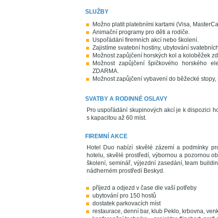
SLUŽBY
Možno platit platebními kartami (Visa, MasterCa
Animační programy pro děti a rodiče.
Uspořádání firemních akcí nebo školení.
Zajistíme svatební hostiny, ubytování svatební
Možnost zapůjčení horských kol a koloběžek z
Možnost zapůjčení špičkového horského el
ZDARMA.
Možnost zapůjčení vybavení do běžecké stopy, s
SVATBY A RODINNÉ OSLAVY
Pro uspořádání skupinových akcí je k dispozici h
s kapacitou až 60 míst.
FIREMNÍ AKCE
Hotel Duo nabízí skvělé zázemí a podmínky pro
hotelu, skvělé prostředí, výbornou a pozornou o
školení, seminář, výjezdní zasedání, team building
nádherném prostředí Beskyd.
příjezd a odjezd v čase dle vaší potřeby
ubytování pro 150 hostů
dostatek parkovacích míst
restaurace, denní bar, klub Peklo, krbovna, ven