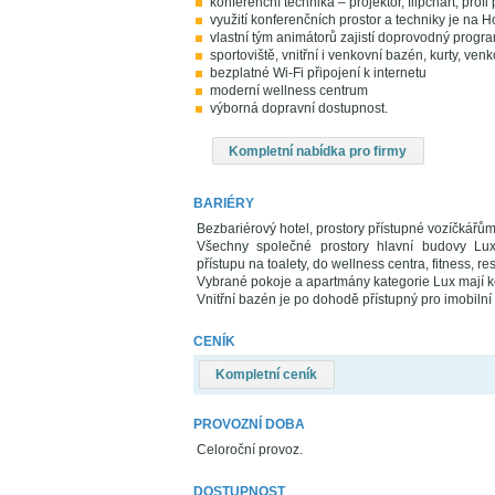
konferenční technika – projektor, flipchart, prof
využití konferenčních prostor a techniky je n
vlastní tým animátorů zajistí doprovodný program
sportoviště, vnitřní i venkovní bazén, kurty, venk
bezplatné Wi-Fi připojení k internetu
moderní wellness centrum
výborná dopravní dostupnost.
Kompletní nabídka pro firmy
BARIÉRY
Bezbariérový hotel, prostory přístupné vozíčkářů
Všechny společné prostory hlavní budovy Lux
přístupu na toalety, do wellness centra, fitness, r
Vybrané pokoje a apartmány kategorie Lux mají 
Vnitřní bazén je po dohodě přístupný pro imobil
CENÍK
Kompletní ceník
PROVOZNÍ DOBA
Celoroční provoz.
DOSTUPNOST