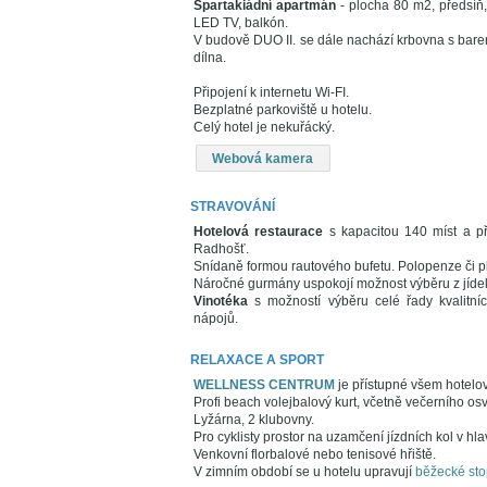
Spartakiádní apartmán
- plocha 80 m2, předsíň,
LED TV, balkón.
V budově DUO II. se dále nachází krbovna s barem
dílna.
Připojení k internetu Wi-FI.
Bezplatné parkoviště u hotelu.
Celý hotel je nekuřácký.
Webová kamera
STRAVOVÁNÍ
Hotelová restaurace
s kapacitou 140 míst a př
Radhošť.
Snídaně formou rautového bufetu. Polopenze či p
Náročné gurmány uspokojí možnost výběru z jídelní
Vinotéka
s možností výběru celé řady kvalitníc
nápojů.
RELAXACE A SPORT
WELLNESS CENTRUM
je přístupné všem hotelo
Profi beach volejbalový kurt, včetně večerního osv
Lyžárna, 2 klubovny.
Pro cyklisty prostor na uzamčení jízdních kol v hl
Venkovní florbalové nebo tenisové hřiště.
V zimním období se u hotelu upravují
běžecké sto