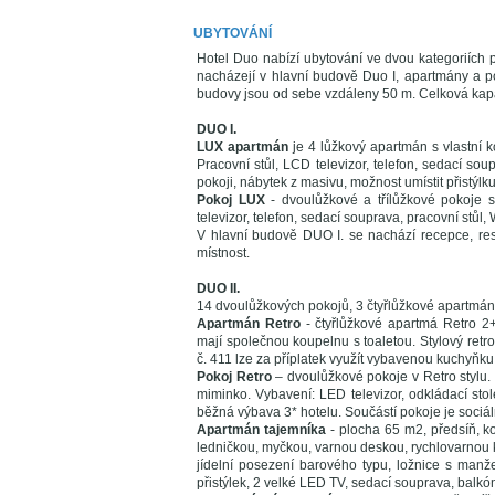
UBYTOVÁNÍ
Hotel Duo nabízí ubytování ve dvou kategoriích 
nacházejí v hlavní budově Duo I, apartmány a p
budovy jsou od sebe vzdáleny 50 m. Celková kapa
DUO I.
LUX apartmán
je 4 lůžkový apartmán s vlastní
Pracovní stůl, LCD televizor, telefon, sedací sou
pokoji, nábytek z masivu, možnost umístit přistýlku
Pokoj LUX
- dvoulůžkové a třílůžkové pokoje 
televizor, telefon, sedací souprava, pracovní stůl, W
V hlavní budově DUO I. se nachází recepce, res
místnost.
DUO II.
14 dvoulůžkových pokojů, 3 čtyřlůžkové apartmány 
Apartmán Retro
- čtyřlůžkové apartmá Retro 2+
mají společnou koupelnu s toaletou. Stylový retr
č. 411 lze za příplatek využít vybavenou kuchyňku
Pokoj Retro
– dvoulůžkové pokoje v Retro stylu. 
miminko. Vybavení: LED televizor, odkládací stole
běžná výbava 3* hotelu. Součástí pokoje je sociáln
Apartmán tajemníka
- plocha 65 m2, předsíň, 
ledničkou, myčkou, varnou deskou, rychlovarnou k
jídelní posezení barového typu, ložnice s manže
přistýlek, 2 velké LED TV, sedací souprava, balkó