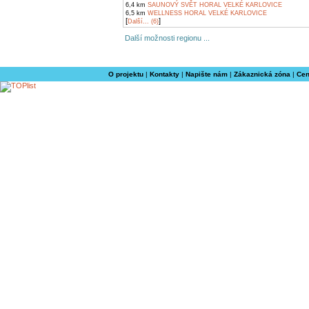
6,4 km
SAUNOVÝ SVĚT HORAL VELKÉ KARLOVICE
6,5 km
WELLNESS HORAL VELKÉ KARLOVICE
[
]
Další... (6)
Další možnosti regionu ...
O projektu
|
Kontakty
|
Napište nám
|
Zákaznická zóna
|
Cen