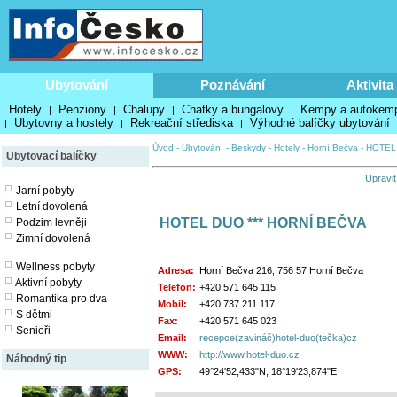
Ubytování
Poznávání
Aktivita
Hotely
Penziony
Chalupy
Chatky a bungalovy
Kempy a autokem
|
|
|
|
Ubytovny a hostely
Rekreační střediska
Výhodné balíčky ubytování
|
|
|
Úvod
-
Ubytování
-
Beskydy
-
Hotely
-
Horní Bečva
-
HOTEL
Ubytovací balíčky
Upravit
Jarní pobyty
Letní dovolená
HOTEL DUO *** HORNÍ BEČVA
Podzim levněji
Zimní dovolená
Wellness pobyty
Adresa:
Horní Bečva 216, 756 57 Horní Bečva
Aktivní pobyty
Telefon:
+420 571 645 115
Romantika pro dva
Mobil:
+420 737 211 117
S dětmi
Fax:
+420 571 645 023
Senioři
Email:
recepce(zavináč)hotel-duo(tečka)cz
WWW:
http://www.hotel-duo.cz
Náhodný tip
GPS:
49°24'52,433"N, 18°19'23,874"E