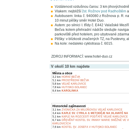
Vzdálenost vzdušnou čarou: 3 km jihovýchodn
Vlakem: nejbližší
žst. Rožnov pod Radhoštěm
a
Autobusem: linka č. 940080 z Rožnova p. R. na
10 minut pěšky směr Hotel Duo.
Autem: po silnici I. třídy č. E442 Valašské Mez
Bečva kolem přehradní nádrže sledujte navigač
parkoviště před hotelem, pro ubytované zdarma
Pěšky: v blízkosti značených TZ, na Pustevny, a
Na kole: nedaleko cyklotrasa č. 6015.
ZDROJ INFORMACÍ: www.hotel-duo.cz
V okolí 10 km najdete
Města a obce
3,2 km
HORNÍ BEČVA
5,1 km
PROSTŘEDNÍ BEČVA
5,8 km
VELKÉ KARLOVICE
7,8 km
HUTISKO-SOLANEC
9,4 km
KAROLINKA
Historické zajímavosti
3,1 km
ZVONIČKA ZA MILOŇOVOU VELKÉ KARLOVICE
3,4 km
KAPLE SV. CYRILA A METODĚJE NA HLAVATÉ NA 
5,1 km
KAPLE NA ROZCESTÍ PODŤATÉ VELKÉ KARLOVICE
6,7 km
DŘEVĚNÝ KOSTEL SV. PANNY MARIE SNĚŽNÉ VE 
KARLOVICÍCH
7,6 km
KOSTEL SV. JOSEFA V HUTISKO-SOLANEC