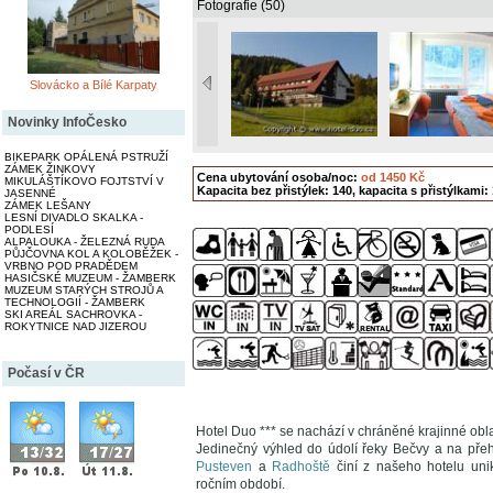
Fotografie (50)
Slovácko a Bílé Karpaty
Novinky InfoČesko
BIKEPARK OPÁLENÁ PSTRUŽÍ
ZÁMEK ŽINKOVY
Cena ubytování osoba/noc:
od 1450 Kč
MIKULÁŠTÍKOVO FOJTSTVÍ V
Kapacita bez přistýlek: 140, kapacita s přistýlkami:
JASENNÉ
ZÁMEK LEŠANY
LESNÍ DIVADLO SKALKA -
PODLESÍ
ALPALOUKA - ŽELEZNÁ RUDA
PŮJČOVNA KOL A KOLOBĚŽEK -
VRBNO POD PRADĚDEM
HASIČSKÉ MUZEUM - ŽAMBERK
MUZEUM STARÝCH STROJŮ A
TECHNOLOGIÍ - ŽAMBERK
SKI AREÁL SACHROVKA -
ROKYTNICE NAD JIZEROU
Počasí v ČR
Hotel Duo *** se nachází v chráněné krajinné ob
Jedinečný výhled do údolí řeky Bečvy a na pře
Pusteven
a
Radhoště
činí z našeho hotelu uni
ročním období.