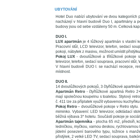
UBYTOVÁNÍ
Hotel Duo nabízí ubytování ve dvou kategoriích 
nacházejí v hlavní budově Duo I, apartmány a p
budovy jsou od sebe vzdáleny 50 m. Celková kapa
DUO I.
LUX apartmán
je 4 lůžkový apartmán s vlastní
Pracovní stůl, LCD televizor, telefon, sedací sou
pokoji, nábytek z masivu, možnost umístit přistýlku
Pokoj LUX
- dvoulůžkové a třílůžkové pokoje 
televizor, telefon, sedací souprava, pracovní stůl, W
V hlavní budově DUO I. se nachází recepce, res
místnost.
DUO II.
14 dvoulůžkových pokojů, 3 čtyřlůžkové apartmány 
Apartmán Retro
- čtyřlůžkové apartmá Retro 2+
mají společnou koupelnu s toaletou. Stylový retr
č. 411 lze za příplatek využít vybavenou kuchyňku
Pokoj Retro
– dvoulůžkové pokoje v Retro stylu. 
miminko. Vybavení: LED televizor, odkládací stole
běžná výbava 3* hotelu. Součástí pokoje je sociáln
Apartmán tajemníka
- plocha 65 m2, předsíň, 
ledničkou, myčkou, varnou deskou, rychlovarnou k
jídelní posezení barového typu, ložnice s manže
přistýlek, 2 velké LED TV, sedací souprava, balkó