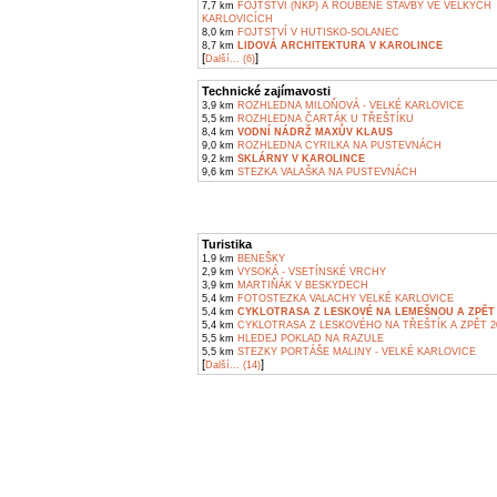
7,7 km
FOJTSTVÍ (NKP) A ROUBENÉ STAVBY VE VELKÝCH
KARLOVICÍCH
8,0 km
FOJTSTVÍ V HUTISKO-SOLANEC
8,7 km
LIDOVÁ ARCHITEKTURA V KAROLINCE
[
]
Další... (6)
Technické zajímavosti
3,9 km
ROZHLEDNA MILOŇOVÁ - VELKÉ KARLOVICE
5,5 km
ROZHLEDNA ČARTÁK U TŘEŠTÍKU
8,4 km
VODNÍ NÁDRŽ MAXŮV KLAUS
9,0 km
ROZHLEDNA CYRILKA NA PUSTEVNÁCH
9,2 km
SKLÁRNY V KAROLINCE
9,6 km
STEZKA VALAŠKA NA PUSTEVNÁCH
Turistika
1,9 km
BENEŠKY
2,9 km
VYSOKÁ - VSETÍNSKÉ VRCHY
3,9 km
MARTIŇÁK V BESKYDECH
5,4 km
FOTOSTEZKA VALACHY VELKÉ KARLOVICE
5,4 km
CYKLOTRASA Z LESKOVÉ NA LEMEŠNOU A ZPĚT 
5,4 km
CYKLOTRASA Z LESKOVÉHO NA TŘEŠTÍK A ZPĚT 2
5,5 km
HLEDEJ POKLAD NA RAZULE
5,5 km
STEZKY PORTÁŠE MALINY - VELKÉ KARLOVICE
[
]
Další... (14)