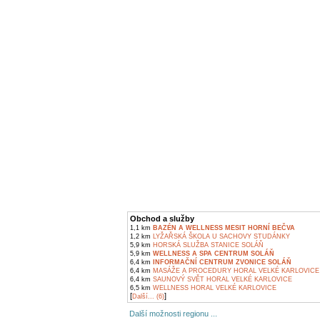
Obchod a služby
1,1 km
BAZÉN A WELLNESS MESIT HORNÍ BEČVA
1,2 km
LYŽAŘSKÁ ŠKOLA U SACHOVY STUDÁNKY
5,9 km
HORSKÁ SLUŽBA STANICE SOLÁŇ
5,9 km
WELLNESS A SPA CENTRUM SOLÁŇ
6,4 km
INFORMAČNÍ CENTRUM ZVONICE SOLÁŇ
6,4 km
MASÁŽE A PROCEDURY HORAL VELKÉ KARLOVICE
6,4 km
SAUNOVÝ SVĚT HORAL VELKÉ KARLOVICE
6,5 km
WELLNESS HORAL VELKÉ KARLOVICE
[
]
Další... (6)
Další možnosti regionu ...