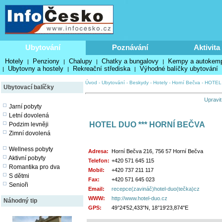
Ubytování
Poznávání
Aktivita
Hotely
Penziony
Chalupy
Chatky a bungalovy
Kempy a autokem
|
|
|
|
Ubytovny a hostely
Rekreační střediska
Výhodné balíčky ubytování
|
|
|
Úvod
-
Ubytování
-
Beskydy
-
Hotely
-
Horní Bečva
-
HOTEL
Ubytovací balíčky
Upravit
Jarní pobyty
Letní dovolená
HOTEL DUO *** HORNÍ BEČVA
Podzim levněji
Zimní dovolená
Wellness pobyty
Adresa:
Horní Bečva 216, 756 57 Horní Bečva
Aktivní pobyty
Telefon:
+420 571 645 115
Romantika pro dva
Mobil:
+420 737 211 117
S dětmi
Fax:
+420 571 645 023
Senioři
Email:
recepce(zavináč)hotel-duo(tečka)cz
WWW:
http://www.hotel-duo.cz
Náhodný tip
GPS:
49°24'52,433"N, 18°19'23,874"E