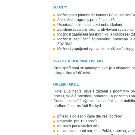
SLUŽBY
Možno platit platebními kartami (Visa, MasterCa
Animační programy pro děti a rodiče.
Uspořádání firemních akcí nebo školení.
Zajistíme svatební hostiny, ubytování svatební
Možnost zapůjčení horských kol a koloběžek z
Možnost zapůjčení špičkového horského el
ZDARMA.
Možnost zapůjčení vybavení do běžecké stopy, s
SVATBY A RODINNÉ OSLAVY
Pro uspořádání skupinových akcí je k dispozici h
s kapacitou až 60 míst.
FIREMNÍ AKCE
Hotel Duo nabízí skvělé zázemí a podmínky pro
hotelu, skvělé prostředí, výbornou a pozornou o
školení, seminář, výjezdní zasedání, team building
nádherném prostředí Beskyd.
příjezd a odjezd v čase dle vaší potřeby
ubytování pro 150 hostů
dostatek parkovacích míst
restaurace, denní bar, klub Peklo, krbovna, ven