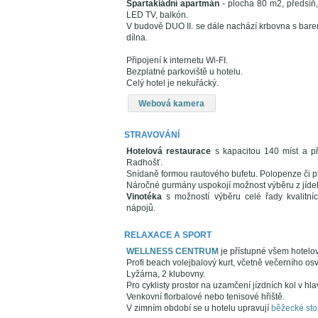
Spartakiádní apartmán
- plocha 80 m2, předsíň,
LED TV, balkón.
V budově DUO II. se dále nachází krbovna s barem
dílna.
Připojení k internetu Wi-FI.
Bezplatné parkoviště u hotelu.
Celý hotel je nekuřácký.
Webová kamera
STRAVOVÁNÍ
Hotelová restaurace
s kapacitou 140 míst a př
Radhošť.
Snídaně formou rautového bufetu. Polopenze či p
Náročné gurmány uspokojí možnost výběru z jídelní
Vinotéka
s možností výběru celé řady kvalitníc
nápojů.
RELAXACE A SPORT
WELLNESS CENTRUM
je přístupné všem hotelo
Profi beach volejbalový kurt, včetně večerního osv
Lyžárna, 2 klubovny.
Pro cyklisty prostor na uzamčení jízdních kol v hl
Venkovní florbalové nebo tenisové hřiště.
V zimním období se u hotelu upravují
běžecké sto