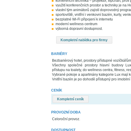
konferenční technika – projektor, flipchart, prof
využití konferenčních prostor a techniky je n
vlastní tým animátorů zajistí doprovodný program
sportoviště, vnitřní i venkovní bazén, kurty, venk
bezplatné Wi-Fi připojení k internetu
moderní wellness centrum
výborná dopravní dostupnost.
Kompletní nabídka pro firmy
BARIÉRY
Bezbariérový hotel, prostory přístupné vozíčkářů
Všechny společné prostory hlavní budovy Lux
přístupu na toalety, do wellness centra, fitness, r
Vybrané pokoje a apartmány kategorie Lux mají 
Vnitřní bazén je po dohodě přístupný pro imobil
CENÍK
Kompletní ceník
PROVOZNÍ DOBA
Celoroční provoz.
DOSTUPNOST