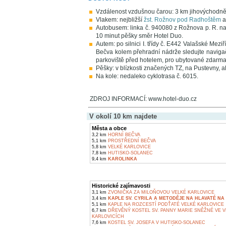
Vzdálenost vzdušnou čarou: 3 km jihovýchodn
Vlakem: nejbližší
žst. Rožnov pod Radhoštěm
a
Autobusem: linka č. 940080 z Rožnova p. R. na
10 minut pěšky směr Hotel Duo.
Autem: po silnici I. třídy č. E442 Valašské Mez
Bečva kolem přehradní nádrže sledujte navigač
parkoviště před hotelem, pro ubytované zdarma
Pěšky: v blízkosti značených TZ, na Pustevny, a
Na kole: nedaleko cyklotrasa č. 6015.
ZDROJ INFORMACÍ: www.hotel-duo.cz
V okolí 10 km najdete
Města a obce
3,2 km
HORNÍ BEČVA
5,1 km
PROSTŘEDNÍ BEČVA
5,8 km
VELKÉ KARLOVICE
7,8 km
HUTISKO-SOLANEC
9,4 km
KAROLINKA
Historické zajímavosti
3,1 km
ZVONIČKA ZA MILOŇOVOU VELKÉ KARLOVICE
3,4 km
KAPLE SV. CYRILA A METODĚJE NA HLAVATÉ NA 
5,1 km
KAPLE NA ROZCESTÍ PODŤATÉ VELKÉ KARLOVICE
6,7 km
DŘEVĚNÝ KOSTEL SV. PANNY MARIE SNĚŽNÉ VE 
KARLOVICÍCH
7,6 km
KOSTEL SV. JOSEFA V HUTISKO-SOLANEC