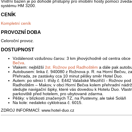
Vnitřní bazén je po dohodě přístupný pro imobilní hosty pomocí zveda
systému HM 3200.
CENÍK
Kompletní ceník
PROVOZNÍ DOBA
Celoroční provoz.
DOSTUPNOST
Vzdálenost vzdušnou čarou: 3 km jihovýchodně od centra obce
Bečva
.
Vlakem: nejbližší
žst. Rožnov pod Radhoštěm
a dále pak autob
Autobusem: linka č. 940080 z Rožnova p. R. na Horní Bečvu, z
Přehrada, ze zastávky cca 10 minut pěšky směr Hotel Duo.
Autem: po silnici I. třídy č. E442 Valašské Meziříčí - Rožnov pod
Radhoštěm – Makov, v obci Horní Bečva kolem přehradní nádr
sledujte navigační šipky, které vás dovedou k Hotelu Duo. Vlastn
parkoviště před hotelem, pro ubytované zdarma.
Pěšky: v blízkosti značených TZ, na Pustevny, ale také Soláň
Na kole: nedaleko cyklotrasa č. 6015.
ZDROJ INFORMACÍ: www.hotel-duo.cz