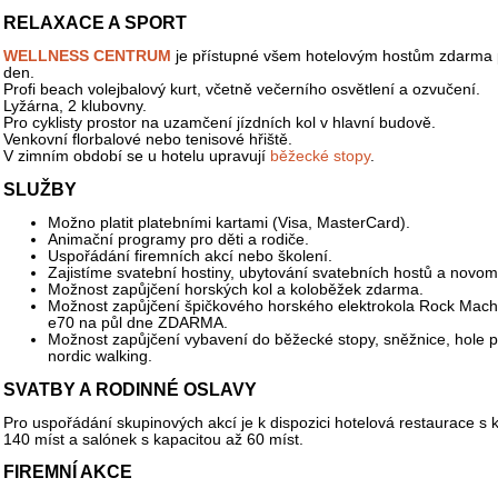
RELAXACE A SPORT
WELLNESS CENTRUM
je přístupné všem hotelovým hostům zdarma 
den.
Profi beach volejbalový kurt, včetně večerního osvětlení a ozvučení.
Lyžárna, 2 klubovny.
Pro cyklisty prostor na uzamčení jízdních kol v hlavní budově.
Venkovní florbalové nebo tenisové hřiště.
V zimním období se u hotelu upravují
běžecké stopy
.
SLUŽBY
Možno platit platebními kartami (Visa, MasterCard).
Animační programy pro děti a rodiče.
Uspořádání firemních akcí nebo školení.
Zajistíme svatební hostiny, ubytování svatebních hostů a novo
Možnost zapůjčení horských kol a koloběžek zdarma.
Možnost zapůjčení špičkového horského elektrokola Rock Machi
e70 na půl dne ZDARMA.
Možnost zapůjčení vybavení do běžecké stopy, sněžnice, hole p
nordic walking.
SVATBY A RODINNÉ OSLAVY
Pro uspořádání skupinových akcí je k dispozici hotelová restaurace s 
140 míst a salónek s kapacitou až 60 míst.
FIREMNÍ AKCE