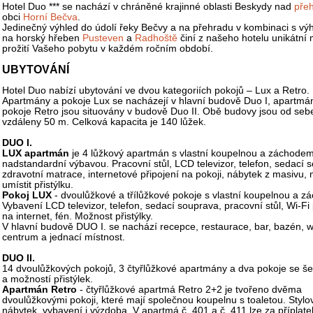
Hotel Duo *** se nachází v chráněné krajinné oblasti Beskydy nad
pře
obci
Horní Bečva
.
Jedinečný výhled do údolí řeky Bečvy a na přehradu v kombinaci s v
na horský hřeben
Pusteven
a
Radhoště
činí z našeho hotelu unikátní 
prožití Vašeho pobytu v každém ročním období.
UBYTOVÁNÍ
Hotel Duo nabízí ubytování ve dvou kategoriích pokojů – Lux a Retro.
Apartmány a pokoje Lux se nacházejí v hlavní budově Duo I, apartmá
pokoje Retro jsou situovány v budově Duo II. Obě budovy jsou od seb
vzdáleny 50 m. Celková kapacita je 140 lůžek.
DUO I.
LUX apartmán
je 4 lůžkový apartmán s vlastní koupelnou a záchode
nadstandardní výbavou. Pracovní stůl, LCD televizor, telefon, sedací 
zdravotní matrace, internetové připojení na pokoji, nábytek z masivu,
umístit přistýlku.
Pokoj LUX
- dvoulůžkové a třílůžkové pokoje s vlastní koupelnou a 
Vybavení LCD televizor, telefon, sedací souprava, pracovní stůl, Wi-Fi 
na internet, fén. Možnost přistýlky.
V hlavní budově DUO I. se nachází recepce, restaurace, bar, bazén, w
centrum a jednací místnost.
DUO II.
14 dvoulůžkových pokojů, 3 čtyřlůžkové apartmány a dva pokoje se šes
a možností přistýlek.
Apartmán Retro
- čtyřlůžkové apartmá Retro 2+2 je tvořeno dvěma
dvoulůžkovými pokoji, které mají společnou koupelnu s toaletou. Stylov
nábytek, vybavení i výzdoba. V apartmá č. 401 a č. 411 lze za příplate