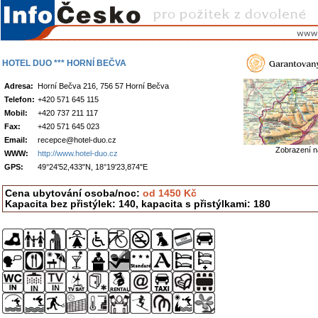
HOTEL DUO *** HORNÍ BEČVA
Adresa:
Horní Bečva 216, 756 57 Horní Bečva
Telefon:
+420 571 645 115
Mobil:
+420 737 211 117
Fax:
+420 571 645 023
Email:
recepce@hotel-duo.cz
Zobrazení 
WWW:
http://www.hotel-duo.cz
GPS:
49°24'52,433"N, 18°19'23,874"E
Cena ubytování osoba/noc:
od 1450 Kč
Kapacita bez přistýlek: 140, kapacita s přistýlkami: 180