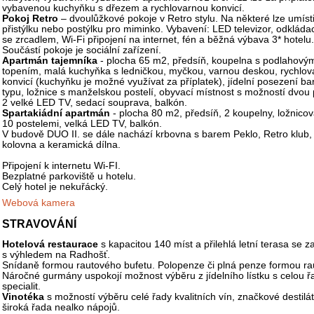
vybavenou kuchyňku s dřezem a rychlovarnou konvicí.
Pokoj Retro
– dvoulůžkové pokoje v Retro stylu. Na některé lze umísti
přistýlku nebo postýlku pro miminko. Vybavení: LED televizor, odkládac
se zrcadlem, Wi-Fi připojení na internet, fén a běžná výbava 3* hotelu.
Součástí pokoje je sociální zařízení.
Apartmán tajemníka
- plocha 65 m2, předsíň, koupelna s podlahový
topením, malá kuchyňka s ledničkou, myčkou, varnou deskou, rychlo
konvicí (kuchyňku je možné využívat za příplatek), jídelní posezení b
typu, ložnice s manželskou postelí, obyvací místnost s možností dvou p
2 velké LED TV, sedací souprava, balkón.
Spartakiádní apartmán
- plocha 80 m2, předsíň, 2 koupelny, ložnicov
10 postelemi, velká LED TV, balkón.
V budově DUO II. se dále nachází krbovna s barem Peklo, Retro klub, 
kolovna a keramická dílna.
Připojení k internetu Wi-FI.
Bezplatné parkoviště u hotelu.
Celý hotel je nekuřácký.
Webová kamera
STRAVOVÁNÍ
Hotelová restaurace
s kapacitou 140 míst a přilehlá letní terasa se 
s výhledem na Radhošť.
Snídaně formou rautového bufetu. Polopenze či plná penze formou ra
Náročné gurmány uspokojí možnost výběru z jídelního lístku s celou 
specialit.
Vinotéka
s možností výběru celé řady kvalitních vín, značkové destilá
široká řada nealko nápojů.