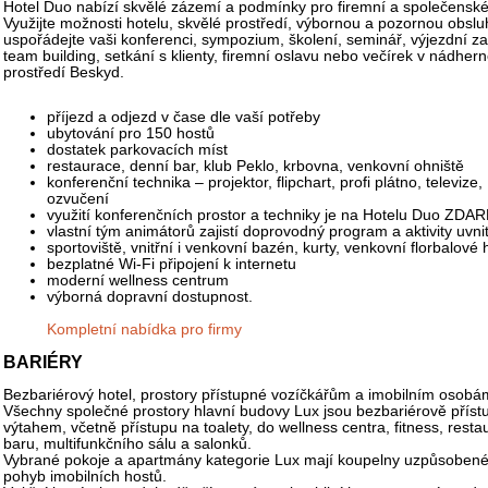
Hotel Duo nabízí skvělé zázemí a podmínky pro firemní a společenské
Využijte možnosti hotelu, skvělé prostředí, výbornou a pozornou obslu
uspořádejte vaši konferenci, sympozium, školení, seminář, výjezdní z
team building, setkání s klienty, firemní oslavu nebo večírek v nádher
prostředí Beskyd.
příjezd a odjezd v čase dle vaší potřeby
ubytování pro 150 hostů
dostatek parkovacích míst
restaurace, denní bar, klub Peklo, krbovna, venkovní ohniště
konferenční technika – projektor, flipchart, profi plátno, televize
ozvučení
využití konferenčních prostor a techniky je na Hotelu Duo ZDA
vlastní tým animátorů zajistí doprovodný program a aktivity uvnit
sportoviště, vnitřní i venkovní bazén, kurty, venkovní florbalové h
bezplatné Wi-Fi připojení k internetu
moderní wellness centrum
výborná dopravní dostupnost.
Kompletní nabídka pro firmy
BARIÉRY
Bezbariérový hotel, prostory přístupné vozíčkářům a imobilním osobá
Všechny společné prostory hlavní budovy Lux jsou bezbariérově příst
výtahem, včetně přístupu na toalety, do wellness centra, fitness, resta
baru, multifunkčního sálu a salonků.
Vybrané pokoje a apartmány kategorie Lux mají koupelny uzpůsobené
pohyb imobilních hostů.