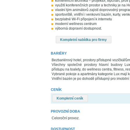
konferenční technika – projektor, flipchart, prof
využití konferenčních prostor a techniky je n
vlastní tým animátorů zajistí doprovodný program
sportoviště, vnitřní i venkovní bazén, kurty, venk
bezplatné Wi-Fi připojení k internetu
moderní wellness centrum
výborná dopravní dostupnost.
Kompletní nabídka pro firmy
BARIÉRY
Bezbariérový hotel, prostory přístupné vozíčkářů
Všechny společné prostory hlavní budovy Lux
přístupu na toalety, do wellness centra, fitness, r
Vybrané pokoje a apartmány kategorie Lux mají 
Vnitřní bazén je po dohodě přístupný pro imobil
CENÍK
Kompletní ceník
PROVOZNÍ DOBA
Celoroční provoz.
DOSTUPNOST