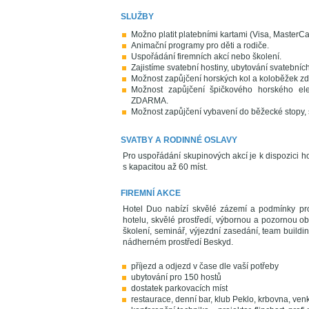
SLUŽBY
Možno platit platebními kartami (Visa, MasterCa
Animační programy pro děti a rodiče.
Uspořádání firemních akcí nebo školení.
Zajistíme svatební hostiny, ubytování svatební
Možnost zapůjčení horských kol a koloběžek z
Možnost zapůjčení špičkového horského el
ZDARMA.
Možnost zapůjčení vybavení do běžecké stopy, s
SVATBY A RODINNÉ OSLAVY
Pro uspořádání skupinových akcí je k dispozici h
s kapacitou až 60 míst.
FIREMNÍ AKCE
Hotel Duo nabízí skvělé zázemí a podmínky pro
hotelu, skvělé prostředí, výbornou a pozornou o
školení, seminář, výjezdní zasedání, team building
nádherném prostředí Beskyd.
příjezd a odjezd v čase dle vaší potřeby
ubytování pro 150 hostů
dostatek parkovacích míst
restaurace, denní bar, klub Peklo, krbovna, ven