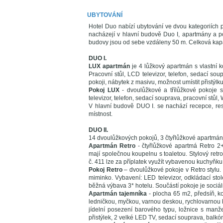
UBYTOVÁNÍ
Hotel Duo nabízí ubytování ve dvou kategoriích 
nacházejí v hlavní budově Duo I, apartmány a p
budovy jsou od sebe vzdáleny 50 m. Celková kapa
DUO I.
LUX apartmán
je 4 lůžkový apartmán s vlastní
Pracovní stůl, LCD televizor, telefon, sedací sou
pokoji, nábytek z masivu, možnost umístit přistýlku
Pokoj LUX
- dvoulůžkové a třílůžkové pokoje 
televizor, telefon, sedací souprava, pracovní stůl, W
V hlavní budově DUO I. se nachází recepce, res
místnost.
DUO II.
14 dvoulůžkových pokojů, 3 čtyřlůžkové apartmány 
Apartmán Retro
- čtyřlůžkové apartmá Retro 2+
mají společnou koupelnu s toaletou. Stylový retr
č. 411 lze za příplatek využít vybavenou kuchyňku
Pokoj Retro
– dvoulůžkové pokoje v Retro stylu. 
miminko. Vybavení: LED televizor, odkládací stole
běžná výbava 3* hotelu. Součástí pokoje je sociáln
Apartmán tajemníka
- plocha 65 m2, předsíň, 
ledničkou, myčkou, varnou deskou, rychlovarnou k
jídelní posezení barového typu, ložnice s manže
přistýlek, 2 velké LED TV, sedací souprava, balkó