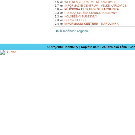
6,5 km
WELLNESS HORAL VELKÉ KARLOVICE
6,7 km
INFORMAČNÍ CENTRUM - VELKÉ KARLOVICE
8,8 km
PŮJČOVNA ELEKTROKOL KAROLINKA
9,3 km
HORSKÁ SLUŽBA STANICE PUSTEVNY
9,3 km
KOLOBĚŽKY PUSTEVNY
9,3 km
GORBY SCHOOL
9,4 km
INFORMAČNÍ CENTRUM - KAROLINKA
Další možnosti regionu ...
O projektu
|
Kontakty
|
Napište nám
|
Zákaznická zóna
|
Cen