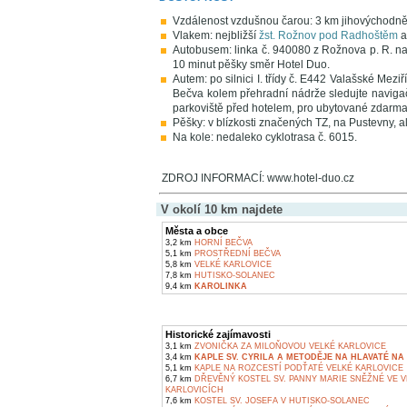
Vzdálenost vzdušnou čarou: 3 km jihovýchodn
Vlakem: nejbližší
žst. Rožnov pod Radhoštěm
a
Autobusem: linka č. 940080 z Rožnova p. R. na
10 minut pěšky směr Hotel Duo.
Autem: po silnici I. třídy č. E442 Valašské Mez
Bečva kolem přehradní nádrže sledujte navigač
parkoviště před hotelem, pro ubytované zdarma
Pěšky: v blízkosti značených TZ, na Pustevny, a
Na kole: nedaleko cyklotrasa č. 6015.
ZDROJ INFORMACÍ: www.hotel-duo.cz
V okolí 10 km najdete
Města a obce
3,2 km
HORNÍ BEČVA
5,1 km
PROSTŘEDNÍ BEČVA
5,8 km
VELKÉ KARLOVICE
7,8 km
HUTISKO-SOLANEC
9,4 km
KAROLINKA
Historické zajímavosti
3,1 km
ZVONIČKA ZA MILOŇOVOU VELKÉ KARLOVICE
3,4 km
KAPLE SV. CYRILA A METODĚJE NA HLAVATÉ NA 
5,1 km
KAPLE NA ROZCESTÍ PODŤATÉ VELKÉ KARLOVICE
6,7 km
DŘEVĚNÝ KOSTEL SV. PANNY MARIE SNĚŽNÉ VE 
KARLOVICÍCH
7,6 km
KOSTEL SV. JOSEFA V HUTISKO-SOLANEC