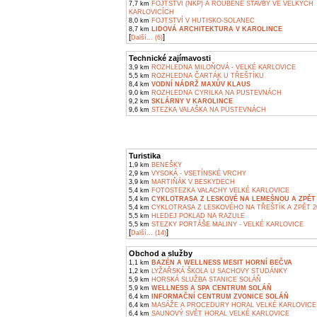
7,7 km
FOJTSTVÍ (NKP) A ROUBENÉ STAVBY VE VELKÝCH
KARLOVICÍCH
8,0 km
FOJTSTVÍ V HUTISKO-SOLANEC
8,7 km
LIDOVÁ ARCHITEKTURA V KAROLINCE
[
]
Další... (6)
Technické zajímavosti
3,9 km
ROZHLEDNA MILOŇOVÁ - VELKÉ KARLOVICE
5,5 km
ROZHLEDNA ČARTÁK U TŘEŠTÍKU
8,4 km
VODNÍ NÁDRŽ MAXŮV KLAUS
9,0 km
ROZHLEDNA CYRILKA NA PUSTEVNÁCH
9,2 km
SKLÁRNY V KAROLINCE
9,6 km
STEZKA VALAŠKA NA PUSTEVNÁCH
Turistika
1,9 km
BENEŠKY
2,9 km
VYSOKÁ - VSETÍNSKÉ VRCHY
3,9 km
MARTIŇÁK V BESKYDECH
5,4 km
FOTOSTEZKA VALACHY VELKÉ KARLOVICE
5,4 km
CYKLOTRASA Z LESKOVÉ NA LEMEŠNOU A ZPĚT 
5,4 km
CYKLOTRASA Z LESKOVÉHO NA TŘEŠTÍK A ZPĚT 2
5,5 km
HLEDEJ POKLAD NA RAZULE
5,5 km
STEZKY PORTÁŠE MALINY - VELKÉ KARLOVICE
[
]
Další... (14)
Obchod a služby
1,1 km
BAZÉN A WELLNESS MESIT HORNÍ BEČVA
1,2 km
LYŽAŘSKÁ ŠKOLA U SACHOVY STUDÁNKY
5,9 km
HORSKÁ SLUŽBA STANICE SOLÁŇ
5,9 km
WELLNESS A SPA CENTRUM SOLÁŇ
6,4 km
INFORMAČNÍ CENTRUM ZVONICE SOLÁŇ
6,4 km
MASÁŽE A PROCEDURY HORAL VELKÉ KARLOVICE
6,4 km
SAUNOVÝ SVĚT HORAL VELKÉ KARLOVICE