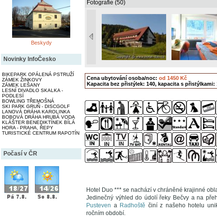
Fotografie (50)
Beskydy
Novinky InfoČesko
BIKEPARK OPÁLENÁ PSTRUŽÍ
Cena ubytování osoba/noc:
od 1450 Kč
ZÁMEK ŽINKOVY
Kapacita bez přistýlek: 140, kapacita s přistýlkami:
ZÁMEK LEŠANY
LESNÍ DIVADLO SKALKA -
PODLESÍ
BOWLING TŘEMOŠNÁ
SKI PARK GRUŇ - DISCGOLF
LANOVÁ DRÁHA KAROLINKA
BOBOVÁ DRÁHA HRUBÁ VODA
KLÁŠTER BENEDIKTÍNEK BÍLÁ
HORA - PRAHA, ŘEPY
TURISTICKÉ CENTRUM RAPOTÍN
Počasí v ČR
Hotel Duo *** se nachází v chráněné krajinné ob
Jedinečný výhled do údolí řeky Bečvy a na pře
Pusteven
a
Radhoště
činí z našeho hotelu uni
ročním období.