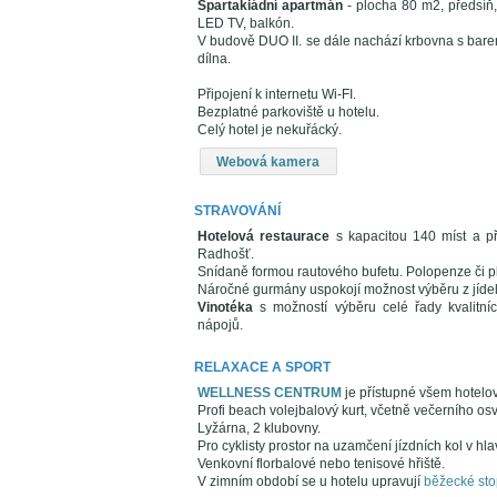
Spartakiádní apartmán
- plocha 80 m2, předsíň,
LED TV, balkón.
V budově DUO II. se dále nachází krbovna s barem
dílna.
Připojení k internetu Wi-FI.
Bezplatné parkoviště u hotelu.
Celý hotel je nekuřácký.
Webová kamera
STRAVOVÁNÍ
Hotelová restaurace
s kapacitou 140 míst a př
Radhošť.
Snídaně formou rautového bufetu. Polopenze či p
Náročné gurmány uspokojí možnost výběru z jídelní
Vinotéka
s možností výběru celé řady kvalitníc
nápojů.
RELAXACE A SPORT
WELLNESS CENTRUM
je přístupné všem hotelo
Profi beach volejbalový kurt, včetně večerního osv
Lyžárna, 2 klubovny.
Pro cyklisty prostor na uzamčení jízdních kol v hl
Venkovní florbalové nebo tenisové hřiště.
V zimním období se u hotelu upravují
běžecké sto