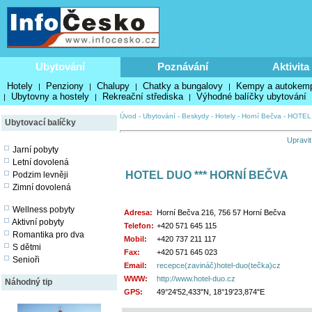
Ubytování
Poznávání
Aktivita
Hotely
Penziony
Chalupy
Chatky a bungalovy
Kempy a autokem
|
|
|
|
Ubytovny a hostely
Rekreační střediska
Výhodné balíčky ubytování
|
|
|
Úvod
-
Ubytování
-
Beskydy
-
Hotely
-
Horní Bečva
-
HOTEL
Ubytovací balíčky
Upravit
Jarní pobyty
Letní dovolená
HOTEL DUO *** HORNÍ BEČVA
Podzim levněji
Zimní dovolená
Wellness pobyty
Adresa:
Horní Bečva 216, 756 57 Horní Bečva
Aktivní pobyty
Telefon:
+420 571 645 115
Romantika pro dva
Mobil:
+420 737 211 117
S dětmi
Fax:
+420 571 645 023
Senioři
Email:
recepce(zavináč)hotel-duo(tečka)cz
WWW:
http://www.hotel-duo.cz
Náhodný tip
GPS:
49°24'52,433"N, 18°19'23,874"E