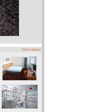
[Skrýt náhledy]