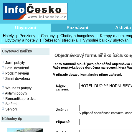
Ubytování
Poznávání
Aktivita
Hotely
Penziony
Chalupy
Chatky a bungalovy
Kempy a autokem
|
|
|
|
Ubytovny a hostely
Rekreační střediska
Výhodné balíčky ubytování
|
|
|
Ubytovací balíčky
Objednávkový formulář školících/kon
Jarní pobyty
Tento formulář slouží jako předběžná objednávka u
Vaše poptávka bude doručena na recepci, která Vás
Letní dovolená
Podzim levněji
V případě dotazu kontaktujte přímo zařízení.
Zimní dovolená
Název
Wellness pobyty
zařízení:
Aktivní pobyty
Romantika pro dva
S dětmi
Senioři
Jméno:
V případě společnosti kontaktní oso
Náhodný tip
Příjmení: