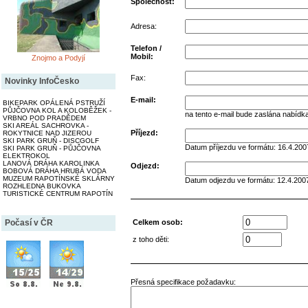
Společnost:
Adresa:
Telefon /
Mobil:
Znojmo a Podyjí
Fax:
Novinky InfoČesko
E-mail:
BIKEPARK OPÁLENÁ PSTRUŽÍ
PŮJČOVNA KOL A KOLOBĚŽEK -
na tento e-mail bude zaslána nabídk
VRBNO POD PRADĚDEM
SKI AREÁL SACHROVKA -
Příjezd:
ROKYTNICE NAD JIZEROU
SKI PARK GRUŇ - DISCGOLF
Datum příjezdu ve formátu: 16.4.200
SKI PARK GRUŇ - PŮJČOVNA
ELEKTROKOL
LANOVÁ DRÁHA KAROLINKA
Odjezd:
BOBOVÁ DRÁHA HRUBÁ VODA
MUZEUM RAPOTÍNSKÉ SKLÁRNY
Datum odjezdu ve formátu: 12.4.200
ROZHLEDNA BUKOVKA
TURISTICKÉ CENTRUM RAPOTÍN
Počasí v ČR
Celkem osob:
z toho děti:
Přesná specifikace požadavku: