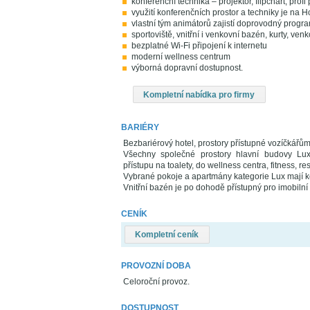
konferenční technika – projektor, flipchart, prof
využití konferenčních prostor a techniky je n
vlastní tým animátorů zajistí doprovodný program
sportoviště, vnitřní i venkovní bazén, kurty, venk
bezplatné Wi-Fi připojení k internetu
moderní wellness centrum
výborná dopravní dostupnost.
Kompletní nabídka pro firmy
BARIÉRY
Bezbariérový hotel, prostory přístupné vozíčkářů
Všechny společné prostory hlavní budovy Lux
přístupu na toalety, do wellness centra, fitness, r
Vybrané pokoje a apartmány kategorie Lux mají 
Vnitřní bazén je po dohodě přístupný pro imobil
CENÍK
Kompletní ceník
PROVOZNÍ DOBA
Celoroční provoz.
DOSTUPNOST