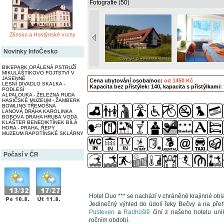
Fotografie (50)
Zlínsko a Hostýnské vrchy
Novinky InfoČesko
BIKEPARK OPÁLENÁ PSTRUŽÍ
MIKULÁŠTÍKOVO FOJTSTVÍ V
JASENNÉ
Cena ubytování osoba/noc:
od 1450 Kč
LESNÍ DIVADLO SKALKA -
Kapacita bez přistýlek: 140, kapacita s přistýlkami:
PODLESÍ
ALPALOUKA - ŽELEZNÁ RUDA
HASIČSKÉ MUZEUM - ŽAMBERK
BOWLING TŘEMOŠNÁ
LANOVÁ DRÁHA KAROLINKA
BOBOVÁ DRÁHA HRUBÁ VODA
KLÁŠTER BENEDIKTÍNEK BÍLÁ
HORA - PRAHA, ŘEPY
MUZEUM RAPOTÍNSKÉ SKLÁRNY
Počasí v ČR
Hotel Duo *** se nachází v chráněné krajinné ob
Jedinečný výhled do údolí řeky Bečvy a na pře
Pusteven
a
Radhoště
činí z našeho hotelu uni
ročním období.