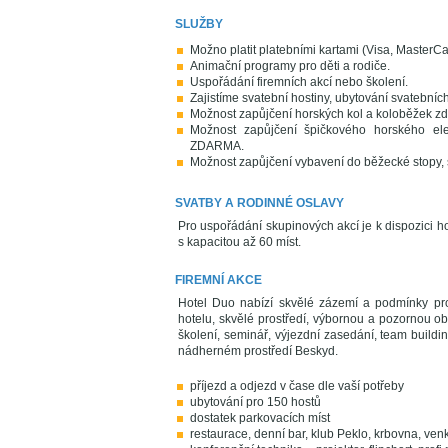
SLUŽBY
Možno platit platebními kartami (Visa, MasterCa
Animační programy pro děti a rodiče.
Uspořádání firemních akcí nebo školení.
Zajistíme svatební hostiny, ubytování svatební
Možnost zapůjčení horských kol a koloběžek z
Možnost zapůjčení špičkového horského el
ZDARMA.
Možnost zapůjčení vybavení do běžecké stopy, s
SVATBY A RODINNÉ OSLAVY
Pro uspořádání skupinových akcí je k dispozici h
s kapacitou až 60 míst.
FIREMNÍ AKCE
Hotel Duo nabízí skvělé zázemí a podmínky pro
hotelu, skvělé prostředí, výbornou a pozornou o
školení, seminář, výjezdní zasedání, team building
nádherném prostředí Beskyd.
příjezd a odjezd v čase dle vaší potřeby
ubytování pro 150 hostů
dostatek parkovacích míst
restaurace, denní bar, klub Peklo, krbovna, ven