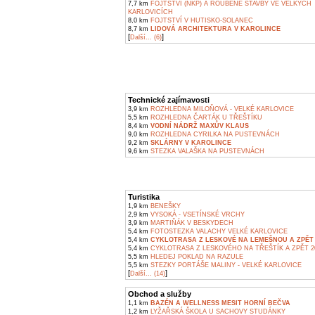
7,7 km
FOJTSTVÍ (NKP) A ROUBENÉ STAVBY VE VELKÝCH
KARLOVICÍCH
8,0 km
FOJTSTVÍ V HUTISKO-SOLANEC
8,7 km
LIDOVÁ ARCHITEKTURA V KAROLINCE
[
]
Další... (6)
Technické zajímavosti
3,9 km
ROZHLEDNA MILOŇOVÁ - VELKÉ KARLOVICE
5,5 km
ROZHLEDNA ČARTÁK U TŘEŠTÍKU
8,4 km
VODNÍ NÁDRŽ MAXŮV KLAUS
9,0 km
ROZHLEDNA CYRILKA NA PUSTEVNÁCH
9,2 km
SKLÁRNY V KAROLINCE
9,6 km
STEZKA VALAŠKA NA PUSTEVNÁCH
Turistika
1,9 km
BENEŠKY
2,9 km
VYSOKÁ - VSETÍNSKÉ VRCHY
3,9 km
MARTIŇÁK V BESKYDECH
5,4 km
FOTOSTEZKA VALACHY VELKÉ KARLOVICE
5,4 km
CYKLOTRASA Z LESKOVÉ NA LEMEŠNOU A ZPĚT 
5,4 km
CYKLOTRASA Z LESKOVÉHO NA TŘEŠTÍK A ZPĚT 2
5,5 km
HLEDEJ POKLAD NA RAZULE
5,5 km
STEZKY PORTÁŠE MALINY - VELKÉ KARLOVICE
[
]
Další... (14)
Obchod a služby
1,1 km
BAZÉN A WELLNESS MESIT HORNÍ BEČVA
1,2 km
LYŽAŘSKÁ ŠKOLA U SACHOVY STUDÁNKY