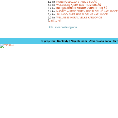
5,9 km
HORSKÁ SLUŽBA STANICE SOLÁŇ
5,9 km
WELLNESS A SPA CENTRUM SOLÁŇ
6,4 km
INFORMAČNÍ CENTRUM ZVONICE SOLÁŇ
6,4 km
MASÁŽE A PROCEDURY HORAL VELKÉ KARLOVICE
6,4 km
SAUNOVÝ SVĚT HORAL VELKÉ KARLOVICE
6,5 km
WELLNESS HORAL VELKÉ KARLOVICE
[
]
Další... (6)
Další možnosti regionu ...
O projektu
|
Kontakty
|
Napište nám
|
Zákaznická zóna
|
Cen