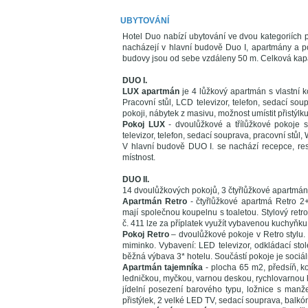
UBYTOVÁNÍ
Hotel Duo nabízí ubytování ve dvou kategoriích 
nacházejí v hlavní budově Duo I, apartmány a p
budovy jsou od sebe vzdáleny 50 m. Celková kapa
DUO I.
LUX apartmán
je 4 lůžkový apartmán s vlastní
Pracovní stůl, LCD televizor, telefon, sedací sou
pokoji, nábytek z masivu, možnost umístit přistýlku
Pokoj LUX
- dvoulůžkové a třílůžkové pokoje 
televizor, telefon, sedací souprava, pracovní stůl, W
V hlavní budově DUO I. se nachází recepce, res
místnost.
DUO II.
14 dvoulůžkových pokojů, 3 čtyřlůžkové apartmány 
Apartmán Retro
- čtyřlůžkové apartmá Retro 2+
mají společnou koupelnu s toaletou. Stylový retr
č. 411 lze za příplatek využít vybavenou kuchyňku
Pokoj Retro
– dvoulůžkové pokoje v Retro stylu. 
miminko. Vybavení: LED televizor, odkládací stole
běžná výbava 3* hotelu. Součástí pokoje je sociáln
Apartmán tajemníka
- plocha 65 m2, předsíň, 
ledničkou, myčkou, varnou deskou, rychlovarnou k
jídelní posezení barového typu, ložnice s manže
přistýlek, 2 velké LED TV, sedací souprava, balkó