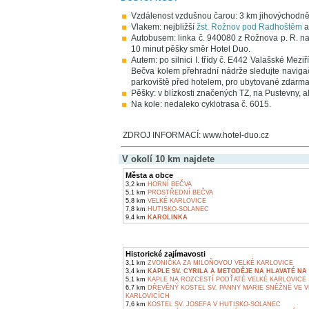
Vzdálenost vzdušnou čarou: 3 km jihovýchodn
Vlakem: nejbližší
žst. Rožnov pod Radhoštěm
a
Autobusem: linka č. 940080 z Rožnova p. R. na
10 minut pěšky směr Hotel Duo.
Autem: po silnici I. třídy č. E442 Valašské Mez
Bečva kolem přehradní nádrže sledujte navigač
parkoviště před hotelem, pro ubytované zdarma
Pěšky: v blízkosti značených TZ, na Pustevny, a
Na kole: nedaleko cyklotrasa č. 6015.
ZDROJ INFORMACÍ: www.hotel-duo.cz
V okolí 10 km najdete
Města a obce
3,2 km
HORNÍ BEČVA
5,1 km
PROSTŘEDNÍ BEČVA
5,8 km
VELKÉ KARLOVICE
7,8 km
HUTISKO-SOLANEC
9,4 km
KAROLINKA
Historické zajímavosti
3,1 km
ZVONIČKA ZA MILOŇOVOU VELKÉ KARLOVICE
3,4 km
KAPLE SV. CYRILA A METODĚJE NA HLAVATÉ NA 
5,1 km
KAPLE NA ROZCESTÍ PODŤATÉ VELKÉ KARLOVICE
6,7 km
DŘEVĚNÝ KOSTEL SV. PANNY MARIE SNĚŽNÉ VE 
KARLOVICÍCH
7,6 km
KOSTEL SV. JOSEFA V HUTISKO-SOLANEC