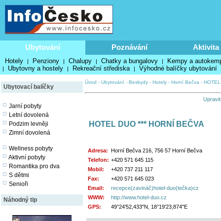
Ubytování
Poznávání
Aktivita
Hotely
Penziony
Chalupy
Chatky a bungalovy
Kempy a autokem
|
|
|
|
Ubytovny a hostely
Rekreační střediska
Výhodné balíčky ubytování
|
|
|
Úvod
-
Ubytování
-
Beskydy
-
Hotely
-
Horní Bečva
-
HOTEL
Ubytovací balíčky
Upravit
Jarní pobyty
Letní dovolená
HOTEL DUO *** HORNÍ BEČVA
Podzim levněji
Zimní dovolená
Wellness pobyty
Adresa:
Horní Bečva 216, 756 57 Horní Bečva
Aktivní pobyty
Telefon:
+420 571 645 115
Romantika pro dva
Mobil:
+420 737 211 117
S dětmi
Fax:
+420 571 645 023
Senioři
Email:
recepce(zavináč)hotel-duo(tečka)cz
WWW:
http://www.hotel-duo.cz
Náhodný tip
GPS:
49°24'52,433"N, 18°19'23,874"E