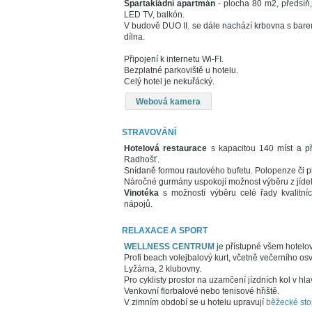
Spartakiádní apartmán
- plocha 80 m2, předsíň,
LED TV, balkón.
V budově DUO II. se dále nachází krbovna s barem
dílna.
Připojení k internetu Wi-FI.
Bezplatné parkoviště u hotelu.
Celý hotel je nekuřácký.
Webová kamera
STRAVOVÁNÍ
Hotelová restaurace
s kapacitou 140 míst a př
Radhošť.
Snídaně formou rautového bufetu. Polopenze či p
Náročné gurmány uspokojí možnost výběru z jídelní
Vinotéka
s možností výběru celé řady kvalitníc
nápojů.
RELAXACE A SPORT
WELLNESS CENTRUM
je přístupné všem hotelo
Profi beach volejbalový kurt, včetně večerního osv
Lyžárna, 2 klubovny.
Pro cyklisty prostor na uzamčení jízdních kol v hl
Venkovní florbalové nebo tenisové hřiště.
V zimním období se u hotelu upravují
běžecké sto