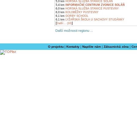
5,0 km
HORSKÁ SLUŽBA STANICE SOLÁŇ
5,4 km
INFORMAČNÍ CENTRUM ZVONICE SOLÁŇ
6,0 km
HORSKÁ SLUŽBA STANICE PUSTEVNY
6,0 km
KOLOBĚŽKY PUSTEVNY
6,1 km
GORBY SCHOOL
6,1 km
LYŽAŘSKÁ ŠKOLA U SACHOVY STUDÁNKY
[
]
Další... (10)
Další možnosti regionu ...
O projektu
|
Kontakty
|
Napište nám
|
Zákaznická zóna
|
Cen