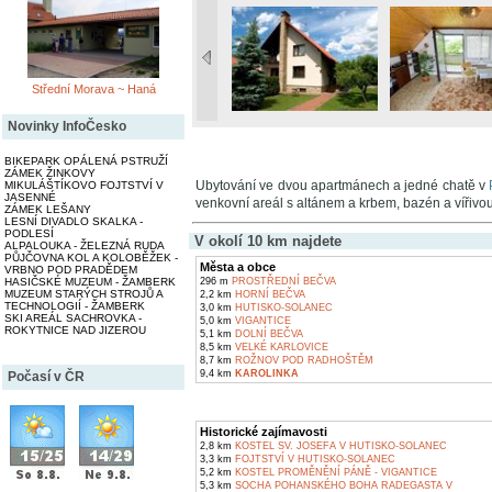
Střední Morava ~ Haná
Novinky InfoČesko
BIKEPARK OPÁLENÁ PSTRUŽÍ
ZÁMEK ŽINKOVY
Ubytování ve dvou apartmánech a jedné chatě v
MIKULÁŠTÍKOVO FOJTSTVÍ V
JASENNÉ
venkovní areál s altánem a krbem, bazén a vířiv
ZÁMEK LEŠANY
LESNÍ DIVADLO SKALKA -
PODLESÍ
V okolí 10 km najdete
ALPALOUKA - ŽELEZNÁ RUDA
PŮJČOVNA KOL A KOLOBĚŽEK -
Města a obce
VRBNO POD PRADĚDEM
296 m
PROSTŘEDNÍ BEČVA
HASIČSKÉ MUZEUM - ŽAMBERK
MUZEUM STARÝCH STROJŮ A
2,2 km
HORNÍ BEČVA
TECHNOLOGIÍ - ŽAMBERK
3,0 km
HUTISKO-SOLANEC
SKI AREÁL SACHROVKA -
5,0 km
VIGANTICE
ROKYTNICE NAD JIZEROU
5,1 km
DOLNÍ BEČVA
8,5 km
VELKÉ KARLOVICE
8,7 km
ROŽNOV POD RADHOŠTĚM
9,4 km
KAROLINKA
Počasí v ČR
Historické zajímavosti
2,8 km
KOSTEL SV. JOSEFA V HUTISKO-SOLANEC
3,3 km
FOJTSTVÍ V HUTISKO-SOLANEC
5,2 km
KOSTEL PROMĚNĚNÍ PÁNĚ - VIGANTICE
5,3 km
SOCHA POHANSKÉHO BOHA RADEGASTA V