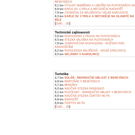
BESKYDECH
6,1 km
ÚTULNY MAMĚNKA A LIBUŠÍN NA PUSTEVNÁCH (N
6,8 km
KAPLE SV. CYRILA A METODĚJE RADHOŠŤ
7,6 km
ZVONIČKA ZA MILOŇOVOU VELKÉ KARLOVICE
8,3 km
KAPLE SV. CYRILA A METODĚJE NA HLAVATÉ NA
BÍLÉ
[
]
Další... (6)
Technické zajímavosti
5,6 km
ROZHLEDNA CYRILKA NA PUSTEVNÁCH
6,5 km
STEZKA VALAŠKA NA PUSTEVNÁCH
7,8 km
JURKOVIČOVA ROZHLEDNA - ROŽNOV POD
RADHOŠTĚM
8,2 km
ROZHLEDNA MILOŇOVÁ - VELKÉ KARLOVICE
9,5 km
SKLÁRNY V KAROLINCE
Turistika
4,7 km
SOLÁŇ - REKREAČNÍ OBLAST V BESKYDECH
4,8 km
MARTIŇÁK V BESKYDECH
5,7 km
BENEŠKY
6,0 km
NAUČNÁ STEZKA RADEGAST
6,1 km
PUSTEVNY - REKREAČNÍ OBLAST V BESKYDECH
6,6 km
NAUČNÁ STEZKA ČERTŮV MLÝN
6,8 km
RADHOŠŤ
6,9 km
ČERTŮV MLÝN
[
]
Další... (9)