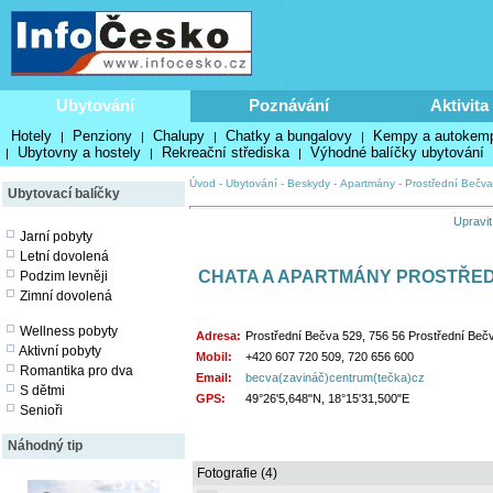
Ubytování
Poznávání
Aktivita
Hotely
Penziony
Chalupy
Chatky a bungalovy
Kempy a autokem
|
|
|
|
Ubytovny a hostely
Rekreační střediska
Výhodné balíčky ubytování
|
|
|
Úvod
-
Ubytování
-
Beskydy
-
Apartmány
-
Prostřední Bečva
Ubytovací balíčky
Upravit
Jarní pobyty
Letní dovolená
CHATA A APARTMÁNY PROSTŘED
Podzim levněji
Zimní dovolená
Wellness pobyty
Adresa:
Prostřední Bečva 529, 756 56 Prostřední Beč
Aktivní pobyty
Mobil:
+420 607 720 509, 720 656 600
Romantika pro dva
Email:
becva(zavináč)centrum(tečka)cz
S dětmi
GPS:
49°26'5,648"N, 18°15'31,500"E
Senioři
Náhodný tip
Fotografie (4)