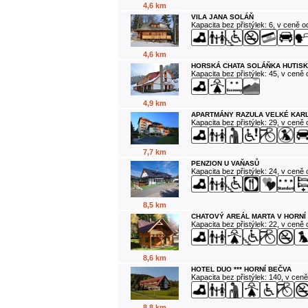
4,6 km
VILA JANA SOLÁŇ
Kapacita bez přistýlek: 6, v ceně 
4,6 km
HORSKÁ CHATA SOLÁŇKA HUTISK
Kapacita bez přistýlek: 45, v ceně
4,9 km
APARTMÁNY RAZULA VELKÉ KAR
Kapacita bez přistýlek: 29, v ceně
7,7 km
PENZION U VAŇASŮ
Kapacita bez přistýlek: 24, v ceně
8,5 km
CHATOVÝ AREÁL MARTA V HORNÍ
Kapacita bez přistýlek: 22, v ceně
8,6 km
HOTEL DUO *** HORNÍ BEČVA
Kapacita bez přistýlek: 140, v cen
8,8 km