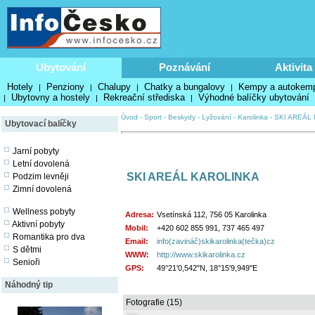
Ubytování
Poznávání
Aktivita
Hotely
Penziony
Chalupy
Chatky a bungalovy
Kempy a autokem
|
|
|
|
Ubytovny a hostely
Rekreační střediska
Výhodné balíčky ubytování
|
|
|
Úvod
-
Sport
-
Beskydy
-
Lyžování
-
Karolinka
-
SKI AREÁL
Ubytovací balíčky
Jarní pobyty
Letní dovolená
SKI AREÁL KAROLINKA
Podzim levněji
Zimní dovolená
Wellness pobyty
Adresa:
Vsetínská 112, 756 05 Karolinka
Aktivní pobyty
Mobil:
+420 602 855 991, 737 465 497
Romantika pro dva
Email:
info(zavináč)skikarolinka(tečka)cz
S dětmi
WWW:
http://www.skikarolinka.cz
Senioři
GPS:
49°21'0,542"N, 18°15'9,949"E
Náhodný tip
Fotografie (15)