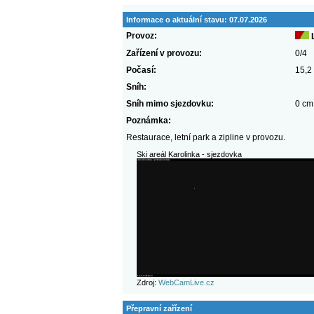
Informace o aktuální stavu:
07.07.2026
Provoz:
Zařízení v provozu:
0/4
Počasí:
15,2 
Sníh:
Sníh mimo sjezdovku:
0 cm
Poznámka:
Restaurace, letní park a zipline v provozu.
Ski areál Karolinka - sjezdovka
Zdroj:
WebCamLive.cz
Přepravní zařízení