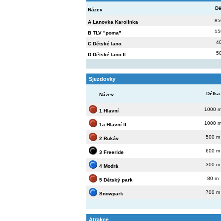
Dé
Název
85
A Lanovka Karolinka
15
B TLV "poma"
4
C Dětské lano
5
D Dětské lano II
Sjezdovky
Délka
Název
1000 
1 Hlavní
1000 
1a Hlavní II.
500 m
2 Rukáv
600 m
3 Freeride
300 m
4 Modrá
80 m
5 Dětský park
700 m
Snowpark
Atrakce