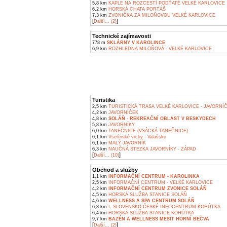
5,8 km
KAPLE NA ROZCESTÍ PODŤATÉ VELKÉ KARLOVICE
6,2 km
HORSKÁ CHATA PORTÁŠ
7,3 km
ZVONIČKA ZA MILOŇOVOU VELKÉ KARLOVICE
[
]
Další... (2)
Technické zajímavosti
778 m
SKLÁRNY V KAROLINCE
6,9 km
ROZHLEDNA MILOŇOVÁ - VELKÉ KARLOVICE
Turistika
2,5 km
TURISTICKÁ TRASA VELKÉ KARLOVICE - JAVORNÍ
4,2 km
JAVORNÍČEK
4,8 km
SOLÁŇ - REKREAČNÍ OBLAST V BESKYDECH
5,8 km
JAVORNÍKY
6,0 km
TANEČNICE (VSÁCKÁ TANEČNICE)
6,1 km
Vsetínské vrchy - Valašsko
6,1 km
MALÝ JAVORNÍK
6,3 km
NAUČNÁ STEZKA JAVORNÍKY - ZÁPAD
[
]
Další... (10)
Obchod a služby
1,1 km
INFORMAČNÍ CENTRUM - KAROLINKA
2,5 km
INFORMAČNÍ CENTRUM - VELKÉ KARLOVICE
4,2 km
INFORMAČNÍ CENTRUM ZVONICE SOLÁŇ
4,5 km
HORSKÁ SLUŽBA STANICE SOLÁŇ
4,6 km
WELLNESS A SPA CENTRUM SOLÁŇ
6,3 km
I. SLOVENSKO-ČESKÉ INFOCENTRUM KOHÚTKA
6,4 km
HORSKÁ SLUŽBA STANICE KOHÚTKA
9,7 km
BAZÉN A WELLNESS MESIT HORNÍ BEČVA
[
]
Další... (2)