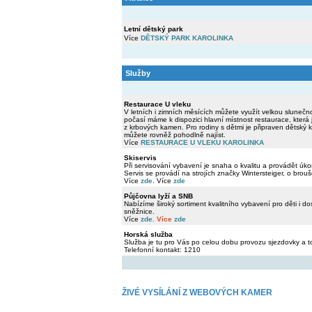
Letní dětský park
Více
DĚTSKÝ PARK KAROLINKA
Služby
Restaurace U vleku
V letních i zimních měsících můžete využít velkou slunečn
počasí máme k dispozici hlavní místnost restaurace, kter
z krbových kamen. Pro rodiny s dětmi je připraven dětský 
můžete rovněž pohodlně najíst.
Více
RESTAURACE U VLEKU KAROLINKA
Skiservis
Při servisování vybavení je snaha o kvalitu a provádět úk
Servis se provádí na strojích značky Wintersteiger, o brouš
Více
zde
. Více
zde
Půjčovna lyží a SNB
Nabízíme široký sortiment kvalitního vybavení pro děti i d
sněžnice.
Více
zde
. Více
zde
Horská služba
Služba je tu pro Vás po celou dobu provozu sjezdovky a to
Telefonní kontakt: 1210
ŽIVÉ VYSÍLÁNÍ Z WEBOVÝCH KAMER