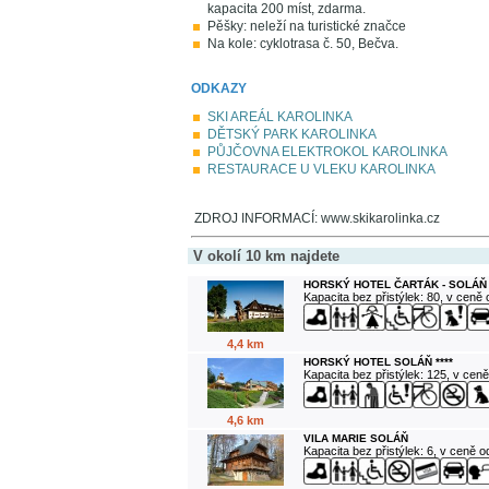
kapacita 200 míst, zdarma.
Pěšky: neleží na turistické značce
Na kole: cyklotrasa č. 50, Bečva.
ODKAZY
SKI AREÁL KAROLINKA
DĚTSKÝ PARK KAROLINKA
PŮJČOVNA ELEKTROKOL KAROLINKA
RESTAURACE U VLEKU KAROLINKA
ZDROJ INFORMACÍ: www.skikarolinka.cz
V okolí 10 km najdete
HORSKÝ HOTEL ČARTÁK - SOLÁŇ
Kapacita bez přistýlek: 80, v ceně
4,4 km
HORSKÝ HOTEL SOLÁŇ ****
Kapacita bez přistýlek: 125, v cen
4,6 km
VILA MARIE SOLÁŇ
Kapacita bez přistýlek: 6, v ceně 