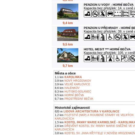
PENZION U VODY - HORNÍ BEČVA
Kapacita bez přistýlek: 14, v ceně
9,4 km
PENZION U PŘEHRADY - HORNÍ B
Kapacita bez přistýlek: 39, v ceně
9,5 km
HOTEL MESIT *** HORNÍ BEČVA
Kapacita bez přistýlek: 105, v cen
9,7 km
Města a obce
1,1 km
KAROLINKA
3,9 km
NOVÝ HROZENKOV
3,9 km
VELKÉ KARLOVICE
8,6 km
HALENKOV
9,3 km
HUTISKO-SOLANEC
9,5 km
HORNÍ BEČVA
9,7 km
PROSTŘEDNÍ BEČVA
Historické zajímavosti
620 m
LIDOVÁ ARCHITEKTURA V KAROLINCE
1,2 km
FOJTSTVÍ (NKP) A ROUBENÉ STAVBY VE VELKÝCH
KARLOVICÍCH
1,5 km
KOSTEL PANNY MARIE KARMELSKÉ - KAROLINK
2,6 km
DŘEVĚNÝ KOSTEL SV. PANNY MARIE SNĚŽNÉ VE 
KARLOVICÍCH
3,8 km
KOSTEL SV. JANA KŘTITELE V NOVÉM HROZENKO