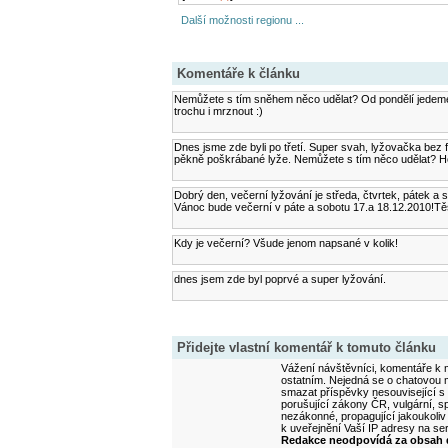
Další možnosti regionu ...
Komentáře k článku
Nemůžete s tím sněhem něco udělat? Od pondělí jedeme n
trochu i mrznout :)
Dnes jsme zde byli po třetí. Super svah, lyžovačka bez
pěkně poškrábané lyže. Nemůžete s tím něco udělat? Ho
Dobrý den, večerní lyžování je středa, čtvrtek, pátek a
Vánoc bude večerní v páte a sobotu 17.a 18.12.2010!Tě
Kdy je večerní? Všude jenom napsané v kolik!
dnes jsem zde byl poprvé a super lyžování.
Přidejte vlastní komentář k tomuto článku
Vážení návštěvníci, komentáře k m
ostatním. Nejedná se o chatovou m
smazat příspěvky nesouvisející s
porušující zákony ČR, vulgární, sp
nezákonné, propagující jakoukoliv
k uveřejnění Vaší IP adresy na s
Redakce neodpovídá za obsah d