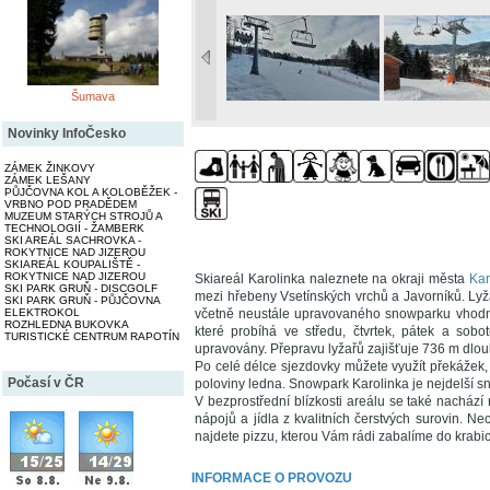
Šumava
Novinky InfoČesko
ZÁMEK ŽINKOVY
ZÁMEK LEŠANY
PŮJČOVNA KOL A KOLOBĚŽEK -
VRBNO POD PRADĚDEM
MUZEUM STARÝCH STROJŮ A
TECHNOLOGIÍ - ŽAMBERK
SKI AREÁL SACHROVKA -
ROKYTNICE NAD JIZEROU
SKIAREÁL KOUPALIŠTĚ -
ROKYTNICE NAD JIZEROU
Skiareál Karolinka naleznete na okraji města
Kar
SKI PARK GRUŇ - DISCGOLF
mezi hřebeny Vsetínských vrchů a Javorníků. Lyž
SKI PARK GRUŇ - PŮJČOVNA
ELEKTROKOL
včetně neustále upravovaného snowparku vhodnéh
ROZHLEDNA BUKOVKA
které probíhá ve středu, čtvrtek, pátek a so
TURISTICKÉ CENTRUM RAPOTÍN
upravovány. Přepravu lyžařů zajišťuje 736 m dlo
Po celé délce sjezdovky můžete využít překážek
Počasí v ČR
poloviny ledna. Snowpark Karolinka je nejdelší s
V bezprostřední blízkosti areálu se také nachází
nápojů a jídla z kvalitních čerstvých surovin. Ne
najdete pizzu, kterou Vám rádi zabalíme do krabic
INFORMACE O PROVOZU