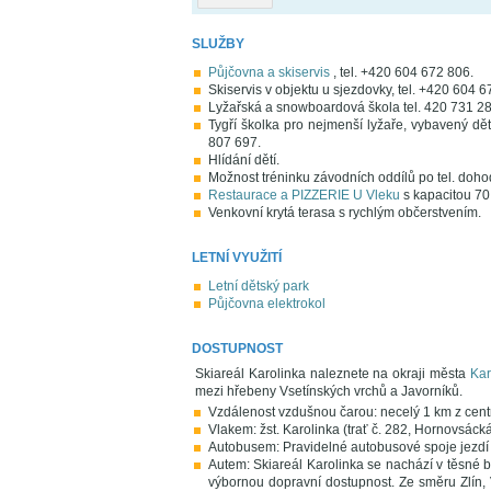
SLUŽBY
Půjčovna a skiservis
, tel. +420 604 672 806.
Skiservis v objektu u sjezdovky, tel. +420 604 6
Lyžařská a snowboardová škola tel. 420 731 2
Tygří školka pro nejmenší lyžaře, vybavený dě
807 697.
Hlídání dětí.
Možnost tréninku závodních oddílů po tel. doho
Restaurace a PIZZERIE U Vleku
s kapacitou 70 
Venkovní krytá terasa s rychlým občerstvením.
LETNÍ VYUŽITÍ
Letní dětský park
Půjčovna elektrokol
DOSTUPNOST
Skiareál Karolinka naleznete na okraji města
Kar
mezi hřebeny Vsetínských vrchů a Javorníků.
Vzdálenost vzdušnou čarou: necelý 1 km z cen
Vlakem: žst. Karolinka (trať č. 282, Hornovsáck
Autobusem: Pravidelné autobusové spoje jezdí 
Autem: Skiareál Karolinka se nachází v těsné bl
výbornou dopravní dostupnost. Ze směru Zlín, Vs