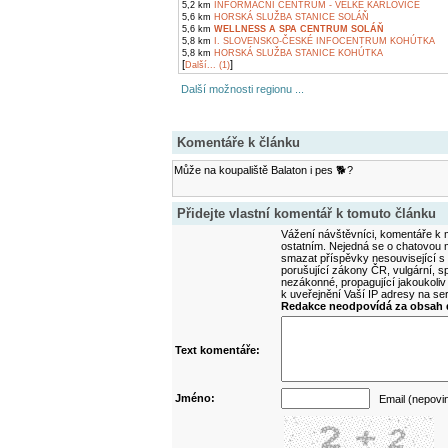
5,2 km
INFORMAČNÍ CENTRUM - VELKÉ KARLOVICE
5,6 km
HORSKÁ SLUŽBA STANICE SOLÁŇ
5,6 km
WELLNESS A SPA CENTRUM SOLÁŇ
5,8 km
I. SLOVENSKO-ČESKÉ INFOCENTRUM KOHÚTKA
5,8 km
HORSKÁ SLUŽBA STANICE KOHÚTKA
[
]
Další... (1)
Další možnosti regionu ...
Komentáře k článku
Může na koupaliště Balaton i pes 🐕?
Přidejte vlastní komentář k tomuto článku
Vážení návštěvníci, komentáře k m
ostatním. Nejedná se o chatovou m
smazat příspěvky nesouvisející s
porušující zákony ČR, vulgární, sp
nezákonné, propagující jakoukoliv
k uveřejnění Vaší IP adresy na s
Redakce neodpovídá za obsah d
Text komentáře:
Jméno:
Email (nepovi