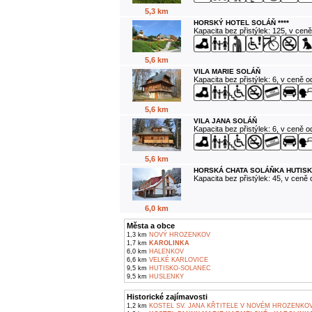
5,3 km
HORSKÝ HOTEL SOLÁŇ ****
Kapacita bez přistýlek: 125, v cen
5,6 km
VILA MARIE SOLÁŇ
Kapacita bez přistýlek: 6, v ceně 
5,6 km
VILA JANA SOLÁŇ
Kapacita bez přistýlek: 6, v ceně 
5,6 km
HORSKÁ CHATA SOLÁŇKA HUTISK
Kapacita bez přistýlek: 45, v ceně
6,0 km
Města a obce
1,3 km
NOVÝ HROZENKOV
1,7 km
KAROLINKA
6,0 km
HALENKOV
6,6 km
VELKÉ KARLOVICE
9,5 km
HUTISKO-SOLANEC
9,5 km
HUSLENKY
Historické zajímavosti
1,2 km
KOSTEL SV. JANA KŘTITELE V NOVÉM HROZENKO