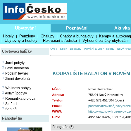
Ubytování
Poznávání
Aktivita
Hotely
Penziony
Chalupy
Chatky a bungalovy
Kempy a autokem
|
|
|
|
Ubytovny a hostely
Rekreační střediska
Výhodné balíčky ubytování
|
|
|
Úvod
-
Sport
-
Beskydy
-
Plavání a vodní sporty
-
Nový Hro
Ubytovací balíčky
Jarní pobyty
Letní dovolená
KOUPALIŠTĚ BALATON V NOVÉ
Podzim levněji
Zimní dovolená
Wellness pobyty
Místo:
Nový Hrozenkov
Aktivní pobyty
Adresa:
756 04 Nový Hrozenkov
Romantika pro dva
Telefon:
+420 571 451 304 (obec)
S dětmi
Email:
podatelna(zavináč)novyhroze
Senioři
WWW:
http://www.novyhrozenkov.cz/c
GPS:
49°20'42,764"N, 18°12'57,404
Náhodný tip
Fotografie (5)