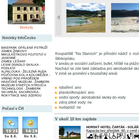
Beskydy
Novinky InfoČesko
BIKEPARK OPÁLENÁ PSTRUŽÍ
ZÁMEK ŽINKOVY
Koupaliště "Na Stanoch" je přírodní nádrž o ro
MIKULÁŠTÍKOVO FOJTSTVÍ V
JASENNÉ
štěrkopísku.
ZÁMEK LEŠANY
V areálu je sociální zařízení, bufet, hřiště na plážo
LESNÍ DIVADLO SKALKA -
PODLESÍ
Nachází se zde také základna pro akrobatické sko
ALPALOUKA - ŽELEZNÁ RUDA
V zimě se promění v bruslařský areál.
PŮJČOVNA KOL A KOLOBĚŽEK -
VRBNO POD PRADĚDEM
HASIČSKÉ MUZEUM - ŽAMBERK
MUZEUM STARÝCH STROJŮ A
rybaření: ano
TECHNOLOGIÍ - ŽAMBERK
SKI AREÁL SACHROVKA -
plavání/koupání: ano
ROKYTNICE NAD JIZEROU
vodní sporty: akrobatické skoky do vody
zdroj pitné vody: ne
nudapláž: ne
Počasí v ČR
V okolí 10 km najdete
HORSKÝ HOTEL ČARTÁK - SOLÁŇ
Kapacita bez přistýlek: 80, v ceně