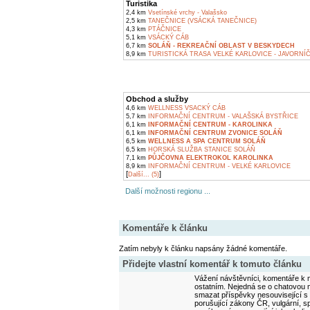
Turistika
2,4 km
Vsetínské vrchy - Valašsko
2,5 km
TANEČNICE (VSÁCKÁ TANEČNICE)
4,3 km
PTÁČNICE
5,1 km
VSÁCKÝ CÁB
6,7 km
SOLÁŇ - REKREAČNÍ OBLAST V BESKYDECH
8,9 km
TURISTICKÁ TRASA VELKÉ KARLOVICE - JAVORNÍ
Obchod a služby
4,6 km
WELLNESS VSACKÝ CÁB
5,7 km
INFORMAČNÍ CENTRUM - VALAŠSKÁ BYSTŘICE
6,1 km
INFORMAČNÍ CENTRUM - KAROLINKA
6,1 km
INFORMAČNÍ CENTRUM ZVONICE SOLÁŇ
6,5 km
WELLNESS A SPA CENTRUM SOLÁŇ
6,5 km
HORSKÁ SLUŽBA STANICE SOLÁŇ
7,1 km
PŮJČOVNA ELEKTROKOL KAROLINKA
8,9 km
INFORMAČNÍ CENTRUM - VELKÉ KARLOVICE
[
]
Další... (5)
Další možnosti regionu ...
Komentáře k článku
Zatím nebyly k článku napsány žádné komentáře.
Přidejte vlastní komentář k tomuto článku
Vážení návštěvníci, komentáře k m
ostatním. Nejedná se o chatovou m
smazat příspěvky nesouvisející s
porušující zákony ČR, vulgární, sp