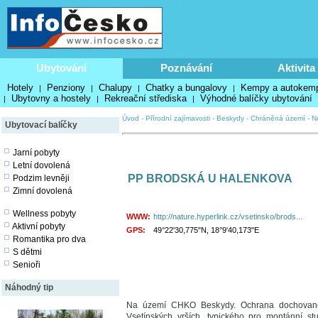
Ubytování
Poznávání
Aktivita
Hotely
Penziony
Chalupy
Chatky a bungalovy
Kempy a autokem
|
|
|
|
Ubytovny a hostely
Rekreační střediska
Výhodné balíčky ubytování
|
|
|
Úvod
-
Přírodní zajímavosti
-
Beskydy
-
Chráněná území
-
N
Ubytovací balíčky
Jarní pobyty
Letní dovolená
PP BRODSKÁ U HALENKOVA
Podzim levněji
Zimní dovolená
Wellness pobyty
WWW:
http://nature.hyperlink.cz/vsetinsko/brods...
Aktivní pobyty
GPS:
49°22'30,775"N, 18°9'40,173"E
Romantika pro dva
S dětmi
Senioři
Náhodný tip
Na území CHKO Beskydy. Ochrana dochované č
Vsetínských vrších, typického pro montánní s