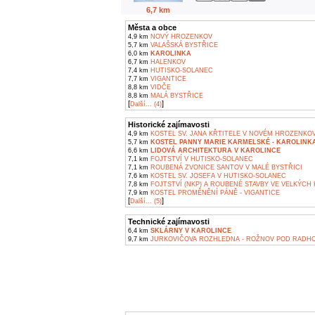
6,7 km
Města a obce
4,9 km
NOVÝ HROZENKOV
5,7 km
VALAŠSKÁ BYSTŘICE
6,0 km
KAROLINKA
6,7 km
HALENKOV
7,4 km
HUTISKO-SOLANEC
7,7 km
VIGANTICE
8,8 km
VIDČE
8,8 km
MALÁ BYSTŘICE
[
]
Další... (4)
Historické zajímavosti
4,9 km
KOSTEL SV. JANA KŘTITELE V NOVÉM HROZENKO
5,7 km
KOSTEL PANNY MARIE KARMELSKÉ - KAROLINK
6,6 km
LIDOVÁ ARCHITEKTURA V KAROLINCE
7,1 km
FOJTSTVÍ V HUTISKO-SOLANEC
7,1 km
ROUBENÁ ZVONICE SANTOV V MALÉ BYSTŘICI
7,6 km
KOSTEL SV. JOSEFA V HUTISKO-SOLANEC
7,8 km
FOJTSTVÍ (NKP) A ROUBENÉ STAVBY VE VELKÝCH
7,9 km
KOSTEL PROMĚNĚNÍ PÁNĚ - VIGANTICE
[
]
Další... (5)
Technické zajímavosti
6,4 km
SKLÁRNY V KAROLINCE
9,7 km
JURKOVIČOVA ROZHLEDNA - ROŽNOV POD RADH