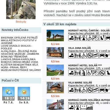
Vyhlášena v roce 1999. Výměra 3,91 ha.
Přírodní památku tvoří prudký jižní svah hla
vodotečí. Nachází se v závěru údolí Hrubá Brods
Beskydy
V okolí 10 km najdete
Novinky InfoČesko
HORSKÝ HOTEL ČARTÁK - SOLÁŇ
Kapacita bez přistýlek: 80, v ceně
BIKEPARK OPÁLENÁ PSTRUŽÍ
MIKULÁŠTÍKOVO FOJTSTVÍ V
JASENNÉ
6,1 km
LESNÍ DIVADLO SKALKA -
VILA JANA SOLÁŇ
PODLESÍ
Kapacita bez přistýlek: 6, v ceně 
ALPALOUKA - ŽELEZNÁ RUDA
HASIČSKÉ MUZEUM - ŽAMBERK
BOWLING TŘEMOŠNÁ
LANOVÁ DRÁHA KAROLINKA
6,5 km
BOBOVÁ DRÁHA HRUBÁ VODA
KLÁŠTER BENEDIKTÍNEK BÍLÁ
HORSKÝ HOTEL SOLÁŇ ****
HORA - PRAHA, ŘEPY
Kapacita bez přistýlek: 125, v cen
MUZEUM RAPOTÍNSKÉ SKLÁRNY
6,5 km
Počasí v ČR
VILA MARIE SOLÁŇ
Kapacita bez přistýlek: 6, v ceně 
6,5 km
HORSKÁ CHATA SOLÁŇKA HUTISK
Kapacita bez přistýlek: 45, v ceně