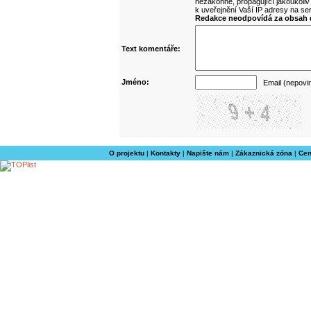
nezákonné, propagující jakoukoliv
k uveřejnění Vaší IP adresy na s
Redakce neodpovídá za obsah d
Text komentáře:
Jméno:
Email (nepovi
O projektu
|
Kontakty
|
Napište nám
|
Zákaznická zóna
|
Cen