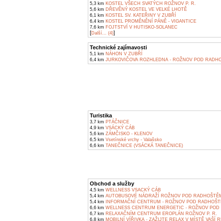
5,3 km
KOSTEL VŠECH SVATÝCH ROŽNOV P. R.
5,6 km
DŘEVĚNÝ KOSTEL VE VELKÉ LHOTĚ
6,1 km
KOSTEL SV. KATEŘINY V ZUBŘÍ
6,4 km
KOSTEL PROMĚNĚNÍ PÁNĚ - VIGANTICE
7,6 km
FOJTSTVÍ V HUTISKO-SOLANEC
[
]
Další... (4)
Technické zajímavosti
5,1 km
NÁHON V ZUBŘÍ
6,4 km
JURKOVIČOVA ROZHLEDNA - ROŽNOV POD RADH
Turistika
3,7 km
PTÁČNICE
4,9 km
VSÁCKÝ CÁB
5,6 km
ZÁMČISKO - KLENOV
6,5 km
Vsetínské vrchy - Valašsko
6,6 km
TANEČNICE (VSÁCKÁ TANEČNICE)
Obchod a služby
4,5 km
WELLNESS VSACKÝ CÁB
5,4 km
AUTOBUSOVÉ NÁDRAŽÍ ROŽNOV POD RADHOŠTĚ
5,4 km
INFORMAČNÍ CENTRUM - ROŽNOV POD RADHOŠ
6,6 km
WELLNESS CENTRUM ENERGETIC - ROŽNOV POD
6,7 km
RELAXAČNÍM CENTRUM EROPLÁN ROŽNOV P. R.
6,8 km
MOBILNÍ VÍŘIVKA - ZAŽIJTE RELAX V MÍSTĚ VAŠÍ