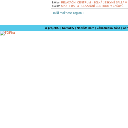
8,0 km
RELAXAČNÍ CENTRUM - SOLNÁ JESKYNĚ SALZA V
8,4 km
SPORT BAR a RELAXAČNÍ CENTRUM V ZAŠOVÉ
Další možnosti regionu ...
O projektu
|
Kontakty
|
Napište nám
|
Zákaznická zóna
|
Cen