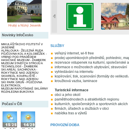
Hrubý a Nízký Jeseník
Novinky InfoČesko
MIKULÁŠTÍKOVO FOJTSTVÍ V
SLUŽBY
JASENNÉ
ALPALOUKA - ŽELEZNÁ RUDA
veřejný internet, wi-fi free
PŮJČOVNA KOL A KOLOBĚŽEK -
VRBNO POD PRADĚDEM
prodej upomínkových předmětů, pohlednic, map,
HASIČSKÉ MUZEUM - ŽAMBERK
rezervace vstupenek na kulturní, společenské a
MUZEUM STARÝCH STROJŮ A
TECHNOLOGIÍ - ŽAMBERK
informace o možnostech ubytování, stravování
SKI AREÁL SACHROVKA -
vyhledávání na internetu
ROKYTNICE NAD JIZEROU
SKIAREÁL KOUPALIŠTĚ -
kopírování, tisk, scanování (formáty do velikosti
ROKYTNICE NAD JIZEROU
kroužková vazba, laminace
SKI PARK GRUŇ - PŮJČOVNA
ELEKTROKOL
MUZEUM RAPOTÍNSKÉ SKLÁRNY
Turistické informace
ROZHLEDNA BUKOVKA
obci a jeho okolí
pamětihodnostech a atraktivitách regionu
Počasí v ČR
kulturních, společenských a sportovních akcích
firmách, úřadech a službách v obci
nabídka tras a výletů
PROVOZNÍ DOBA