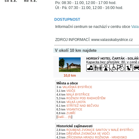
Po: 08:30 - 11:00, 12:00 - 17:00 hod.
Út - Pá: 07:30 - 11:00, 12:00 - 16:00 hod.
DOSTUPNOST
Informační centrum se nachází v centru obce
Vala
ZDROJ INFORMACÍ: www.valasskabystrice.cz
V okolí 10 km najdete
HORSKÝ HOTEL ČARTÁK - SOLÁŇ
Kapacita bez přistýlek: 80, v ceně
10,0 km
Města a obce
3 m
VALAŠSKÁ BYSTŘICE
3,1 km
VIDČE
4,4 km
MALÁ BYSTŘICE
5,3 km
ROŽNOV POD RADHOŠTĚM
5,6 km
VELKÁ LHOTA
6,1 km
STŘÍTEŽ NAD BEČVOU
6,5 km
VIGANTICE
6,6 km
ZUBŘÍ
[
]
Další... (5)
Historické zajímavosti
2,8 km
ROUBENÁ ZVONICE SANTOV V MALÉ BYSTŘICI
2,9 km
DŘEVĚNÁ ZVONIČKA VE VIDČI
4,3 km
ZŘÍCENINA HRADU ROŽNOVA - HRADISKO