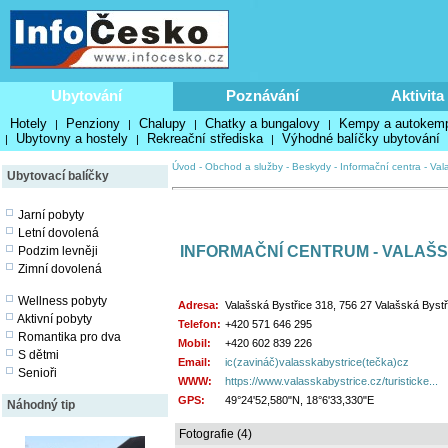
Ubytování
Poznávání
Aktivita
Hotely
Penziony
Chalupy
Chatky a bungalovy
Kempy a autokem
|
|
|
|
Ubytovny a hostely
Rekreační střediska
Výhodné balíčky ubytování
|
|
|
Úvod
-
Obchod a služby
-
Beskydy
-
Informační centra
-
Val
Ubytovací balíčky
Jarní pobyty
Letní dovolená
INFORMAČNÍ CENTRUM - VALAŠ
Podzim levněji
Zimní dovolená
Wellness pobyty
Adresa:
Valašská Bystřice 318, 756 27 Valašská Bystř
Aktivní pobyty
Telefon:
+420 571 646 295
Romantika pro dva
Mobil:
+420 602 839 226
S dětmi
Email:
ic(zavináč)valasskabystrice(tečka)cz
Senioři
WWW:
https://www.valasskabystrice.cz/turisticke...
GPS:
49°24'52,580"N, 18°6'33,330"E
Náhodný tip
Fotografie (4)