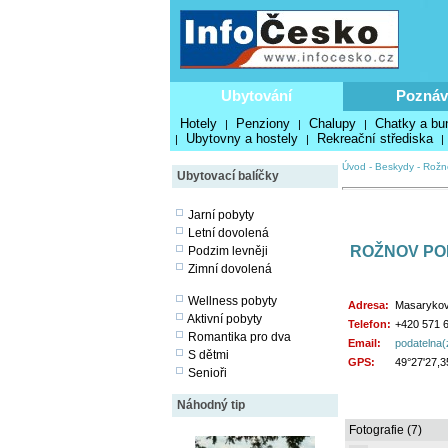
Ubytování
Poznáv
Hotely
Penziony
Chalupy
Chatky a bu
|
|
|
Ubytovny a hostely
Rekreační střediska
|
|
|
Úvod
-
Beskydy
-
Rožn
Ubytovací balíčky
Jarní pobyty
Letní dovolená
ROŽNOV PO
Podzim levněji
Zimní dovolená
Wellness pobyty
Adresa:
Masarykov
Aktivní pobyty
Telefon:
+420 571 6
Romantika pro dva
Email:
podatelna(
S dětmi
GPS:
49°27'27,3
Senioři
Náhodný tip
Fotografie (7)