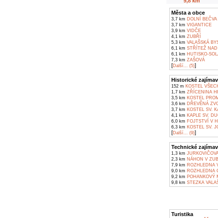
9,8 km
Města a obce
3,7 km
DOLNÍ BEČVA
3,7 km
VIGANTICE
3,9 km
VIDČE
4,1 km
ZUBŘÍ
5,3 km
VALAŠSKÁ BY
6,1 km
STŘÍTEŽ NAD
6,1 km
HUTISKO-SOL
7,3 km
ZAŠOVÁ
[
]
Další... (5)
Historické zajímav
152 m
KOSTEL VŠECH
1,7 km
ZŘÍCENINA H
3,5 km
KOSTEL PROM
3,6 km
DŘEVĚNÁ ZVO
3,7 km
KOSTEL SV. K
4,1 km
KAPLE SV. DU
6,0 km
FOJTSTVÍ V 
6,3 km
KOSTEL SV. J
[
]
Další... (9)
Technické zajímav
1,3 km
JURKOVIČOVA
2,3 km
NÁHON V ZUB
7,9 km
ROZHLEDNA V
9,0 km
ROZHLEDNA C
9,2 km
POHANKOVÝ M
9,8 km
STEZKA VALA
Turistika