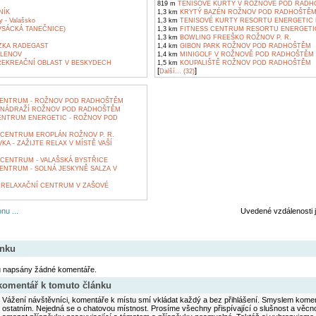
819 m
TENISOVÉ KURTY V ROŽNOVĚ POD RADH
NÍK
1,3 km
KRYTÝ BAZÉN ROŽNOV POD RADHOŠTĚ
y - Valašsko
1,3 km
TENISOVÉ KURTY RESORTU ENERGETIC
VSÁCKÁ TANEČNICE)
1,3 km
FITNESS CENTRUM RESORTU ENERGETI
1,3 km
BOWLING FREEŠKO ROŽNOV P. R.
ZKA RADEGAST
1,4 km
GIBON PARK ROŽNOV POD RADHOŠTĚM
KLENOV
1,4 km
MINIGOLF V ROŽNOVĚ POD RADHOŠTĚM
REKREAČNÍ OBLAST V BESKYDECH
1,5 km
KOUPALIŠTĚ ROŽNOV POD RADHOŠTĚM
[
]
Další... (32)
ENTRUM - ROŽNOV POD RADHOŠTĚM
NÁDRAŽÍ ROŽNOV POD RADHOŠTĚM
NTRUM ENERGETIC - ROŽNOV POD
CENTRUM EROPLÁN ROŽNOV P. R.
KA - ZAŽIJTE RELAX V MÍSTĚ VAŠÍ
CENTRUM - VALAŠSKÁ BYSTŘICE
ENTRUM - SOLNÁ JESKYNĚ SALZA V
 RELAXAČNÍ CENTRUM V ZAŠOVÉ
nu ...
Uvedené vzdálenosti 
ánku
u napsány žádné komentáře.
 komentář k tomuto článku
Vážení návštěvníci, komentáře k místu smí vkládat každý a bez přihlášení. Smyslem koment
ostatním. Nejedná se o chatovou místnost. Prosíme všechny přispívající o slušnost a věcn