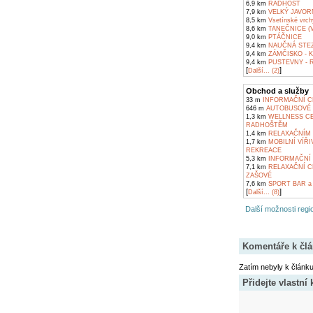
6,9 km
RADHOŠŤ
7,9 km
VELKÝ JAVOR
8,5 km
Vsetínské vrch
8,6 km
TANEČNICE (
9,0 km
PTÁČNICE
9,4 km
NAUČNÁ STE
9,4 km
ZÁMČISKO - 
9,4 km
PUSTEVNY - 
[
]
Další... (2)
Obchod a služby
33 m
INFORMAČNÍ C
646 m
AUTOBUSOVÉ 
1,3 km
WELLNESS CE
RADHOŠTĚM
1,4 km
RELAXAČNÍM 
1,7 km
MOBILNÍ VÍŘIV
REKREACE
5,3 km
INFORMAČNÍ 
7,1 km
RELAXAČNÍ C
ZAŠOVÉ
7,6 km
SPORT BAR a
[
]
Další... (8)
Další možnosti regio
Komentáře k čl
Zatím nebyly k článk
Přidejte vlastní