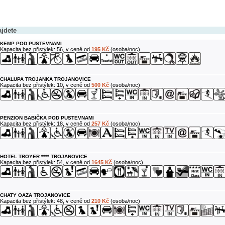
ajdete
KEMP POD PUSTEVNAMI
Kapacita bez přistýlek: 56, v ceně od
195 Kč
(osoba/noc)
CHALUPA TROJANKA TROJANOVICE
Kapacita bez přistýlek: 10, v ceně od
500 Kč
(osoba/noc)
PENZION BABIČKA POD PUSTEVNAMI
Kapacita bez přistýlek: 18, v ceně od
257 Kč
(osoba/noc)
HOTEL TROYER **** TROJANOVICE
Kapacita bez přistýlek: 54, v ceně od
1645 Kč
(osoba/noc)
CHATY OAZA TROJANOVICE
Kapacita bez přistýlek: 48, v ceně od
210 Kč
(osoba/noc)