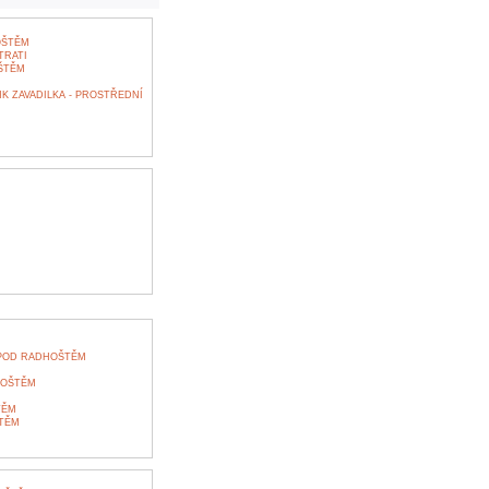
OŠTĚM
TRATI
ŠTĚM
K ZAVADILKA - PROSTŘEDNÍ
POD RADHOŠTĚM
HOŠTĚM
TĚM
TĚM