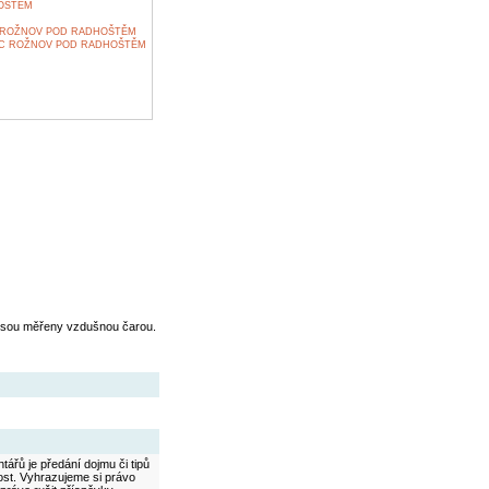
OŠTĚM
M
 ROŽNOV POD RADHOŠTĚM
C ROŽNOV POD RADHOŠTĚM
jsou měřeny vzdušnou čarou.
ářů je předání dojmu či tipů
ost. Vyhrazujeme si právo