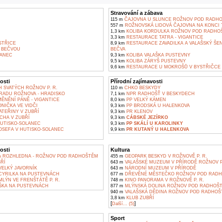
Stravování a zábava
115 m
ČAJOVNA U SLUNCE ROŽNOV POD RADH
557 m
ROŽNOVSKÁ LIDOVÁ ČAJOVNA NA KONCI 
1,3 km
KOLIBA KORDULKA ROŽNOV POD RADHO
3,3 km
RESTAURACE TATRA - VIGANTICE
STŘICE
8,9 km
RESTAURACE ZAVADILKA A VALAŠSKÝ ŠEN
 BEČVOU
BEČVA
ANEC
9,3 km
KOLIBA VALAŠKA PUSTEVNY
9,5 km
KOLIBA ZÁRYŠ PUSTEVNY
9,6 km
RESTAURACE U MOKROŠŮ V BYSTŘIČCE
osti
Přírodní zajímavosti
 SVATÝCH ROŽNOV P. R.
110 m
CHKO BESKYDY
RADU ROŽNOVA - HRADISKO
7,1 km
NPR RADHOŠŤ V BESKYDECH
ĚNĚNÍ PÁNĚ - VIGANTICE
8,0 km
PP VELKÝ KÁMEN
NIČKA VE VIDČI
9,3 km
PP BRODSKÁ U HALENKOVA
ATEŘINY V ZUBŘÍ
9,3 km
PR KLENOV
CHA V ZUBŘÍ
9,3 km
CÁBSKÉ JEZÍRKO
HUTISKO-SOLANEC
9,3 km
PP SKÁLÍ U KAROLINKY
OSEFA V HUTISKO-SOLANEC
9,9 km
PR KUTANÝ U HALENKOVA
osti
Kultura
 ROZHLEDNA - ROŽNOV POD RADHOŠTĚM
455 m
GEOPARK BESKYD V ROŽNOVĚ P. R.
ŘÍ
643 m
VALAŠSKÉ MUZEUM V PŘÍRODĚ ROŽNOV 
ELKÝ JAVORNÍK
643 m
NÁRODNÍ MUZEUM V PŘÍRODĚ
YRILKA NA PUSTEVNÁCH
677 m
DŘEVĚNÉ MĚSTEČKO ROŽNOV POD RAD
LÝN VE FRENŠTÁTĚ P. R.
748 m
KINO PANORAMA V ROŽNOVĚ P. R.
ŠKA NA PUSTEVNÁCH
877 m
MLÝNSKÁ DOLINA ROŽNOV POD RADHOŠ
940 m
VALAŠSKÁ DĚDINA ROŽNOV POD RADHOŠ
3,8 km
KLUB ZUBŘÍ
[
]
Další... (5)
Sport