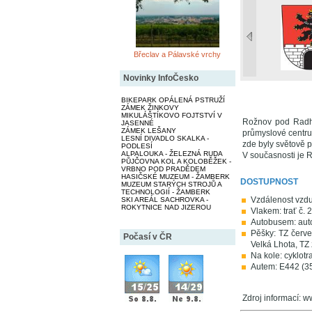
Břeclav a Pálavské vrchy
Novinky InfoČesko
BIKEPARK OPÁLENÁ PSTRUŽÍ
ZÁMEK ŽINKOVY
MIKULÁŠTÍKOVO FOJTSTVÍ V
Rožnov pod Radhoš
JASENNÉ
ZÁMEK LEŠANY
průmyslové centru
LESNÍ DIVADLO SKALKA -
zde byly světově p
PODLESÍ
ALPALOUKA - ŽELEZNÁ RUDA
V současnosti je 
PŮJČOVNA KOL A KOLOBĚŽEK -
VRBNO POD PRADĚDEM
HASIČSKÉ MUZEUM - ŽAMBERK
DOSTUPNOST
MUZEUM STARÝCH STROJŮ A
TECHNOLOGIÍ - ŽAMBERK
Vzdálenost vzd
SKI AREÁL SACHROVKA -
ROKYTNICE NAD JIZEROU
Vlakem: trať č. 
Autobusem: aut
Pěšky: TZ červ
Počasí v ČR
Velká Lhota, TZ
Na kole: cyklotr
Autem: E442 (35
Zdroj informací: w