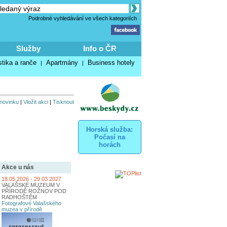
Podrobné vyhledávání ve všech kategoriích
Služby
Info o ČR
stika a ranče
Apartmány
Business hotely
|
|
 novinku
|
Vložit akci
|
Tisknout
Horská služba:
Počasí na
horách
Akce u nás
18.05.2026 - 29.03.2027
VALAŠSKÉ MUZEUM V
PŘÍRODĚ ROŽNOV POD
RADHOŠTĚM
Fotografové Valašského
muzea v přírodě