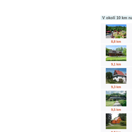
V okolí 10 km n
8,8 km
9,1 km
9,3 km
9,5 km