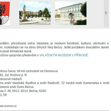
těm, přezdívané srdce Valašska, je moderní turistické, kulturní, obchodní a
m, rozkládající se na obou březích řeky Bečvy. Ještě počátkem dvacátého století
roslulé klimatické lázně.
Rožnov spojován především s
VALAŠSKÝM MUZEEM V PŘÍRODĚ
.
ušnou čarou: 66 km východně od Olomouce
281, žst. Rožnov p. R.
obusové nádraží
ena směr Valašská Bystřice a směr Radhošť, TZ modrá směr Kamenárka a směr
 zelená směr Dolní Bečva
asa č. 46, 6012, 6014, Bečva, 6260
), 58
ww.roznov.cz