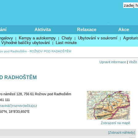
ání
Aktivita
Relaxace
Akce
ngalovy
Kempy a autokempy
Chaty
Ubytování v soukromí
Agroturi
|
|
|
|
Výhodné balíčky ubytování
Last minute
|
ov pod Radhoštěm
-
ROŽNOV POD RADHOŠTĚM
Upravit informace
|
Vložit
D RADHOŠTĚM
o náměstí 128, 756 61 Rožnov pod Radhoštěm
61 111
zavináč)roznov(tečka)cz
50"N, 18°8'33,650"E
Zobrazení na mapě
[Zobrazit náhledy]