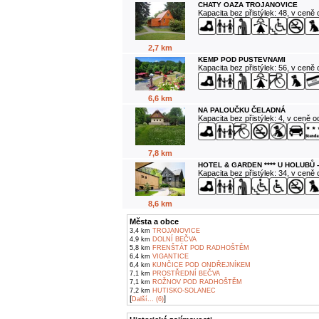
CHATY OAZA TROJANOVICE
Kapacita bez přistýlek: 48, v ceně
2,7 km
KEMP POD PUSTEVNAMI
Kapacita bez přistýlek: 56, v ceně
6,6 km
NA PALOUČKU ČELADNÁ
Kapacita bez přistýlek: 4, v ceně 
7,8 km
HOTEL & GARDEN **** U HOLUBŮ 
Kapacita bez přistýlek: 34, v ceně
8,6 km
Města a obce
3,4 km
TROJANOVICE
4,9 km
DOLNÍ BEČVA
5,8 km
FRENŠTÁT POD RADHOŠTĚM
6,4 km
VIGANTICE
6,4 km
KUNČICE POD ONDŘEJNÍKEM
7,1 km
PROSTŘEDNÍ BEČVA
7,1 km
ROŽNOV POD RADHOŠTĚM
7,2 km
HUTISKO-SOLANEC
[
]
Další... (6)