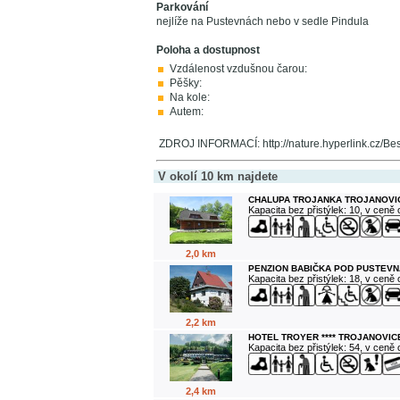
Parkování
nejlíže na Pustevnách nebo v sedle Pindula
Poloha a dostupnost
Vzdálenost vzdušnou čarou:
Pěšky:
Na kole:
Autem:
ZDROJ INFORMACÍ: http://nature.hyperlink.cz/Be
V okolí 10 km najdete
CHALUPA TROJANKA TROJANOVI
Kapacita bez přistýlek: 10, v ceně
2,0 km
PENZION BABIČKA POD PUSTEVN
Kapacita bez přistýlek: 18, v ceně
2,2 km
HOTEL TROYER **** TROJANOVIC
Kapacita bez přistýlek: 54, v ceně
2,4 km