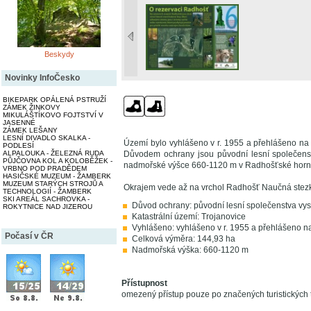
Beskydy
Novinky InfoČesko
BIKEPARK OPÁLENÁ PSTRUŽÍ
ZÁMEK ŽINKOVY
MIKULÁŠTÍKOVO FOJTSTVÍ V
JASENNÉ
ZÁMEK LEŠANY
LESNÍ DIVADLO SKALKA -
Území bylo vyhlášeno v r. 1955 a přehlášeno na 
PODLESÍ
ALPALOUKA - ŽELEZNÁ RUDA
Důvodem ochrany jsou původní lesní společenst
PŮJČOVNA KOL A KOLOBĚŽEK -
nadmořské výšce 660-1120 m v Radhošťské hor
VRBNO POD PRADĚDEM
HASIČSKÉ MUZEUM - ŽAMBERK
MUZEUM STARÝCH STROJŮ A
Okrajem vede až na vrchol Radhošť Naučná stez
TECHNOLOGIÍ - ŽAMBERK
SKI AREÁL SACHROVKA -
Důvod ochrany: původní lesní společenstva vy
ROKYTNICE NAD JIZEROU
Katastrální území: Trojanovice
Vyhlášeno: vyhlášeno v r. 1955 a přehlášeno n
Počasí v ČR
Celková výměra: 144,93 ha
Nadmořská výška: 660-1120 m
Přístupnost
omezený přístup pouze po značených turistických 