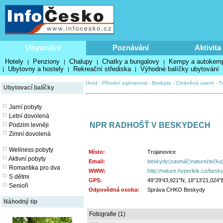
Ubytování
Poznávání
Aktivita
Hotely
Penziony
Chalupy
Chatky a bungalovy
Kempy a autokem
|
|
|
|
Ubytovny a hostely
Rekreační střediska
Výhodné balíčky ubytování
|
|
|
Úvod
-
Přírodní zajímavosti
-
Beskydy
-
Chráněná území
-
T
Ubytovací balíčky
Jarní pobyty
Letní dovolená
NPR RADHOŠŤ V BESKYDECH
Podzim levněji
Zimní dovolená
Wellness pobyty
Místo:
Trojanovice
Aktivní pobyty
Email:
beskydy(zavináč)nature(tečka
Romantika pro dva
WWW:
http://nature.hyperlink.cz/besk
S dětmi
GPS:
49°29'43,921"N, 18°13'21,024"
Senioři
Odpovědná osoba:
Správa CHKO Beskydy
Náhodný tip
Fotografie (1)