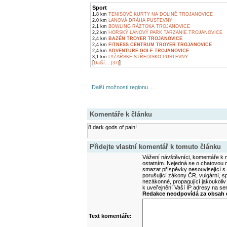
Sport
1,8 km
TENISOVÉ KURTY NA DOLINĚ TROJANOVICE
2,0 km
LANOVÁ DRÁHA PUSTEVNY
2,1 km
BOWLING RÁZTOKA TROJANOVICE
2,2 km
HORSKÝ LANOVÝ PARK TARZANIE TROJANOVICE
2,4 km
BAZÉN TROYER TROJANOVICE
2,4 km
FITNESS CENTRUM TROYER TROJANOVICE
2,4 km
ADVENTURE GOLF TROJANOVICE
3,1 km
LYŽAŘSKÉ STŘEDISKO PUSTEVNY
[
]
Další... (37)
Další možnosti regionu ...
Komentáře k článku
8 dark gods of pain!
Přidejte vlastní komentář k tomuto článku
Vážení návštěvníci, komentáře k m
ostatním. Nejedná se o chatovou m
smazat příspěvky nesouvisející s
porušující zákony ČR, vulgární, sp
nezákonné, propagující jakoukoliv
k uveřejnění Vaší IP adresy na s
Redakce neodpovídá za obsah d
Text komentáře: