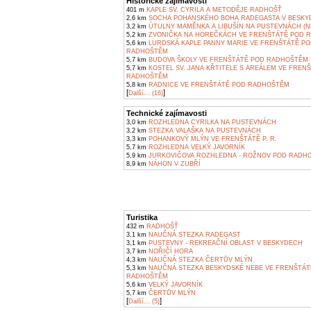
Historické zajímavosti
401 m
KAPLE SV. CYRILA A METODĚJE RADHOŠŤ
2,6 km
SOCHA POHANSKÉHO BOHA RADEGASTA V BESKY
3,2 km
ÚTULNY MAMĚNKA A LIBUŠÍN NA PUSTEVNÁCH (N
5,2 km
ZVONIČKA NA HOREČKÁCH VE FRENŠTÁTĚ POD 
5,6 km
LURDSKÁ KAPLE PANNY MARIE VE FRENŠTÁTĚ P
RADHOŠTĚM
5,7 km
BUDOVA ŠKOLY VE FRENŠTÁTĚ POD RADHOŠTĚM
5,7 km
KOSTEL SV. JANA KŘTITELE S AREÁLEM VE FREN
RADHOŠTĚM
5,8 km
RADNICE VE FRENŠTÁTĚ POD RADHOŠTĚM
[
]
Další... (16)
Technické zajímavosti
3,0 km
ROZHLEDNA CYRILKA NA PUSTEVNÁCH
3,2 km
STEZKA VALAŠKA NA PUSTEVNÁCH
3,3 km
POHANKOVÝ MLÝN VE FRENŠTÁTĚ P. R.
5,7 km
ROZHLEDNA VELKÝ JAVORNÍK
5,9 km
JURKOVIČOVA ROZHLEDNA - ROŽNOV POD RADH
8,9 km
NÁHON V ZUBŘÍ
Turistika
432 m
RADHOŠŤ
3,1 km
NAUČNÁ STEZKA RADEGAST
3,1 km
PUSTEVNY - REKREAČNÍ OBLAST V BESKYDECH
3,7 km
NOŘIČÍ HORA
4,3 km
NAUČNÁ STEZKA ČERTŮV MLÝN
5,3 km
NAUČNÁ STEZKA BESKYDSKÉ NEBE VE FRENŠTÁT
RADHOŠTĚM
5,6 km
VELKÝ JAVORNÍK
5,7 km
ČERTŮV MLÝN
[
]
Další... (5)