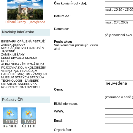
Čas konání (od - do):
např.:
10:30 - 18:00
Datum od:
Střední Čechy ~ jihovýchod
např.: 23.5.2002
Datum do:
Novinky InfoČesko
při jednodenní akci
BIKEPARK OPÁLENÁ PSTRUŽÍ
Popis akce:
ZÁMEK ŽINKOVY
Váš komentář přibližující celou
MIKULÁŠTÍKOVO FOJTSTVÍ V
akci
JASENNÉ
ZÁMEK LEŠANY
LESNÍ DIVADLO SKALKA -
PODLESÍ
ALPALOUKA - ŽELEZNÁ RUDA
PŮJČOVNA KOL A KOLOBĚŽEK -
VRBNO POD PRADĚDEM
HASIČSKÉ MUZEUM - ŽAMBERK
MUZEUM STARÝCH STROJŮ A
TECHNOLOGIÍ - ŽAMBERK
SKI AREÁL SACHROVKA -
ROKYTNICE NAD JIZEROU
Cena:
(informace o ceně (
Počasí v ČR
Bližší informace:
WWW:
Email:
Organizátor: