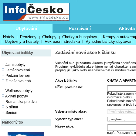
Ubytování
Poznávání
Aktivita
Hotely
Penziony
Chalupy
Chatky a bungalovy
Kempy a autokem
|
|
|
|
Ubytovny a hostely
Rekreační střediska
Výhodné balíčky ubytování
|
|
|
Zadávání nové akce k článku
Ubytovací balíčky
Vkládání akcí je zdarma. Akcemi je myšlena společens
Jarní pobyty
Prosíme nevkládejte akce, které nemají charakter zamě
Letní dovolená
propagující jakoukoliv nesnášenlivost či skrytou rekla
Podzim levněji
Akce k článku:
CHATA A APART
Zimní dovolená
Přístupové heslo:
Wellness pobyty
Pokud jste zapomně
Aktivní pobyty
informace o akci.
Pokud heslo neznáte
Romantika pro dva
spolupráci a tedy i
S dětmi
Vyberte místo akce:
Senioři
Vyberte typ akce:
Náhodný tip
Název akce:
např.: Posezení u 