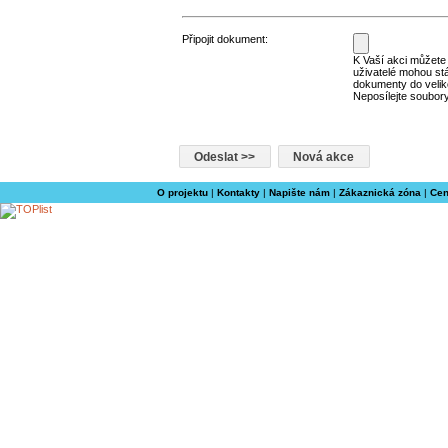
Připojit dokument:
K Vaší akci můžete p
uživatelé mohou st
dokumenty do velik
Neposílejte soubory
O projektu
|
Kontakty
|
Napište nám
|
Zákaznická zóna
|
Cen