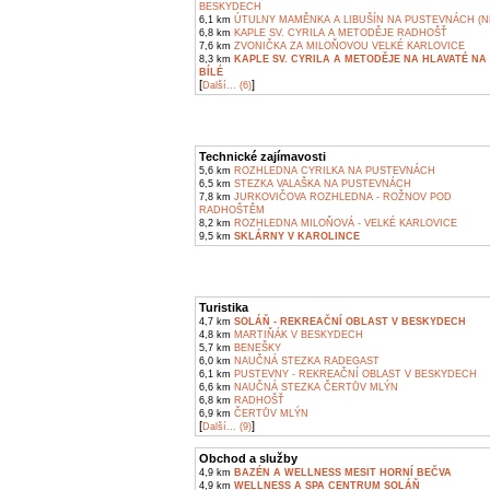
BESKYDECH
6,1 km
ÚTULNY MAMĚNKA A LIBUŠÍN NA PUSTEVNÁCH (N
6,8 km
KAPLE SV. CYRILA A METODĚJE RADHOŠŤ
7,6 km
ZVONIČKA ZA MILOŇOVOU VELKÉ KARLOVICE
8,3 km
KAPLE SV. CYRILA A METODĚJE NA HLAVATÉ NA
BÍLÉ
[
]
Další... (6)
Technické zajímavosti
5,6 km
ROZHLEDNA CYRILKA NA PUSTEVNÁCH
6,5 km
STEZKA VALAŠKA NA PUSTEVNÁCH
7,8 km
JURKOVIČOVA ROZHLEDNA - ROŽNOV POD
RADHOŠTĚM
8,2 km
ROZHLEDNA MILOŇOVÁ - VELKÉ KARLOVICE
9,5 km
SKLÁRNY V KAROLINCE
Turistika
4,7 km
SOLÁŇ - REKREAČNÍ OBLAST V BESKYDECH
4,8 km
MARTIŇÁK V BESKYDECH
5,7 km
BENEŠKY
6,0 km
NAUČNÁ STEZKA RADEGAST
6,1 km
PUSTEVNY - REKREAČNÍ OBLAST V BESKYDECH
6,6 km
NAUČNÁ STEZKA ČERTŮV MLÝN
6,8 km
RADHOŠŤ
6,9 km
ČERTŮV MLÝN
[
]
Další... (9)
Obchod a služby
4,9 km
BAZÉN A WELLNESS MESIT HORNÍ BEČVA
4,9 km
WELLNESS A SPA CENTRUM SOLÁŇ