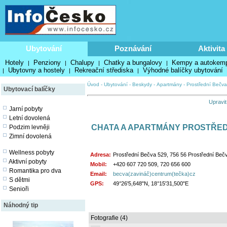
Ubytování
Poznávání
Aktivita
Hotely
Penziony
Chalupy
Chatky a bungalovy
Kempy a autokem
|
|
|
|
Ubytovny a hostely
Rekreační střediska
Výhodné balíčky ubytování
|
|
|
Úvod
-
Ubytování
-
Beskydy
-
Apartmány
-
Prostřední Bečva
Ubytovací balíčky
Upravit
Jarní pobyty
Letní dovolená
CHATA A APARTMÁNY PROSTŘED
Podzim levněji
Zimní dovolená
Wellness pobyty
Adresa:
Prostřední Bečva 529, 756 56 Prostřední Beč
Aktivní pobyty
Mobil:
+420 607 720 509, 720 656 600
Romantika pro dva
Email:
becva(zavináč)centrum(tečka)cz
S dětmi
GPS:
49°26'5,648"N, 18°15'31,500"E
Senioři
Náhodný tip
Fotografie (4)