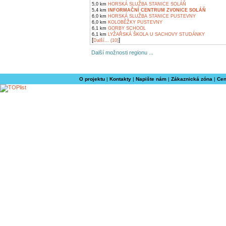
5,0 km
HORSKÁ SLUŽBA STANICE SOLÁŇ
5,4 km
INFORMAČNÍ CENTRUM ZVONICE SOLÁŇ
6,0 km
HORSKÁ SLUŽBA STANICE PUSTEVNY
6,0 km
KOLOBĚŽKY PUSTEVNY
6,1 km
GORBY SCHOOL
6,1 km
LYŽAŘSKÁ ŠKOLA U SACHOVY STUDÁNKY
[
]
Další... (10)
Další možnosti regionu ...
O projektu
|
Kontakty
|
Napište nám
|
Zákaznická zóna
|
Cen