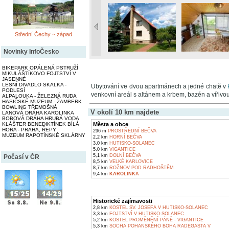
Střední Čechy ~ západ
Novinky InfoČesko
BIKEPARK OPÁLENÁ PSTRUŽÍ
MIKULÁŠTÍKOVO FOJTSTVÍ V
JASENNÉ
LESNÍ DIVADLO SKALKA -
Ubytování ve dvou apartmánech a jedné chatě v
PODLESÍ
venkovní areál s altánem a krbem, bazén a vířiv
ALPALOUKA - ŽELEZNÁ RUDA
HASIČSKÉ MUZEUM - ŽAMBERK
BOWLING TŘEMOŠNÁ
V okolí 10 km najdete
LANOVÁ DRÁHA KAROLINKA
BOBOVÁ DRÁHA HRUBÁ VODA
Města a obce
KLÁŠTER BENEDIKTÍNEK BÍLÁ
HORA - PRAHA, ŘEPY
296 m
PROSTŘEDNÍ BEČVA
MUZEUM RAPOTÍNSKÉ SKLÁRNY
2,2 km
HORNÍ BEČVA
3,0 km
HUTISKO-SOLANEC
5,0 km
VIGANTICE
5,1 km
DOLNÍ BEČVA
Počasí v ČR
8,5 km
VELKÉ KARLOVICE
8,7 km
ROŽNOV POD RADHOŠTĚM
9,4 km
KAROLINKA
Historické zajímavosti
2,8 km
KOSTEL SV. JOSEFA V HUTISKO-SOLANEC
3,3 km
FOJTSTVÍ V HUTISKO-SOLANEC
5,2 km
KOSTEL PROMĚNĚNÍ PÁNĚ - VIGANTICE
5,3 km
SOCHA POHANSKÉHO BOHA RADEGASTA V