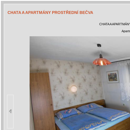
CHATA A APARTMÁNY PROSTŘEDNÍ BEČVA
CHATA A APARTMÁN
Apart