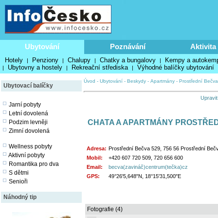
Ubytování
Poznávání
Aktivita
Hotely
Penziony
Chalupy
Chatky a bungalovy
Kempy a autokem
|
|
|
|
Ubytovny a hostely
Rekreační střediska
Výhodné balíčky ubytování
|
|
|
Úvod
-
Ubytování
-
Beskydy
-
Apartmány
-
Prostřední Bečva
Ubytovací balíčky
Upravit
Jarní pobyty
Letní dovolená
CHATA A APARTMÁNY PROSTŘED
Podzim levněji
Zimní dovolená
Wellness pobyty
Adresa:
Prostřední Bečva 529, 756 56 Prostřední Beč
Aktivní pobyty
Mobil:
+420 607 720 509, 720 656 600
Romantika pro dva
Email:
becva(zavináč)centrum(tečka)cz
S dětmi
GPS:
49°26'5,648"N, 18°15'31,500"E
Senioři
Náhodný tip
Fotografie (4)