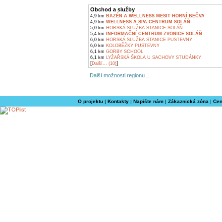
Obchod a služby
4,9 km
BAZÉN A WELLNESS MESIT HORNÍ BEČVA
4,9 km
WELLNESS A SPA CENTRUM SOLÁŇ
5,0 km
HORSKÁ SLUŽBA STANICE SOLÁŇ
5,4 km
INFORMAČNÍ CENTRUM ZVONICE SOLÁŇ
6,0 km
HORSKÁ SLUŽBA STANICE PUSTEVNY
6,0 km
KOLOBĚŽKY PUSTEVNY
6,1 km
GORBY SCHOOL
6,1 km
LYŽAŘSKÁ ŠKOLA U SACHOVY STUDÁNKY
[
]
Další... (10)
Další možnosti regionu ...
O projektu
|
Kontakty
|
Napište nám
|
Zákaznická zóna
|
Cen