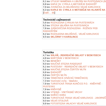
6,1 km
ÚTULNY MAMĚNKA A LIBUŠÍN NA PUSTEVNÁCH (N
6,8 km
KAPLE SV. CYRILA A METODĚJE RADHOŠŤ
7,6 km
ZVONIČKA ZA MILOŇOVOU VELKÉ KARLOVICE
8,3 km
KAPLE SV. CYRILA A METODĚJE NA HLAVATÉ NA 
[
]
Další... (6)
Technické zajímavosti
5,6 km
ROZHLEDNA CYRILKA NA PUSTEVNÁCH
6,5 km
STEZKA VALAŠKA NA PUSTEVNÁCH
7,8 km
JURKOVIČOVA ROZHLEDNA - ROŽNOV POD
RADHOŠTĚM
8,2 km
ROZHLEDNA MILOŇOVÁ - VELKÉ KARLOVICE
9,5 km
SKLÁRNY V KAROLINCE
Turistika
4,7 km
SOLÁŇ - REKREAČNÍ OBLAST V BESKYDECH
4,8 km
MARTIŇÁK V BESKYDECH
5,7 km
BENEŠKY
6,0 km
NAUČNÁ STEZKA RADEGAST
6,1 km
PUSTEVNY - REKREAČNÍ OBLAST V BESKYDECH
6,6 km
NAUČNÁ STEZKA ČERTŮV MLÝN
6,8 km
RADHOŠŤ
6,9 km
ČERTŮV MLÝN
7,2 km
TANEČNICE (VSÁCKÁ TANEČNICE)
7,3 km
Vsetínské vrchy - Valašsko
7,9 km
TURISTICKÁ TRASA KUNČICE P.O. - KNĚHYNĚ -
PUSTEVNY
7,9 km
KNĚHYNĚ
8,1 km
VYSOKÁ - VSETÍNSKÉ VRCHY
8,1 km
NOŘIČÍ HORA
8,4 km
TURISTICKÁ TRASA VELKÉ KARLOVICE - JAVORNÍ
9,0 km
VELKÁ STOLOVÁ
9,9 km
FOTOSTEZKA VALACHY VELKÉ KARLOVICE