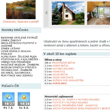
Ostravsko, Opavsko a poodří
Novinky InfoČesko
BIKEPARK OPÁLENÁ PSTRUŽÍ
ZÁMEK ŽINKOVY
Ubytování ve dvou apartmánech a jedné chatě v
MIKULÁŠTÍKOVO FOJTSTVÍ V
venkovní areál s altánem a krbem, bazén a vířiv
JASENNÉ
ZÁMEK LEŠANY
LESNÍ DIVADLO SKALKA -
V okolí 10 km najdete
PODLESÍ
ALPALOUKA - ŽELEZNÁ RUDA
PŮJČOVNA KOL A KOLOBĚŽEK -
Města a obce
VRBNO POD PRADĚDEM
296 m
PROSTŘEDNÍ BEČVA
HASIČSKÉ MUZEUM - ŽAMBERK
2,2 km
HORNÍ BEČVA
MUZEUM STARÝCH STROJŮ A
3,0 km
HUTISKO-SOLANEC
TECHNOLOGIÍ - ŽAMBERK
5,0 km
VIGANTICE
SKI AREÁL SACHROVKA -
5,1 km
DOLNÍ BEČVA
ROKYTNICE NAD JIZEROU
8,5 km
VELKÉ KARLOVICE
8,7 km
ROŽNOV POD RADHOŠTĚM
9,4 km
KAROLINKA
Počasí v ČR
Historické zajímavosti
2,8 km
KOSTEL SV. JOSEFA V HUTISKO-SOLANEC
3,3 km
FOJTSTVÍ V HUTISKO-SOLANEC
5,2 km
KOSTEL PROMĚNĚNÍ PÁNĚ - VIGANTICE
5,3 km
SOCHA POHANSKÉHO BOHA RADEGASTA V BESKY