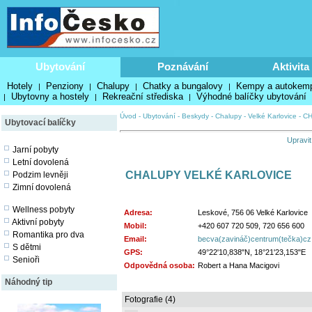
Ubytování
Poznávání
Aktivita
Hotely
Penziony
Chalupy
Chatky a bungalovy
Kempy a autokem
|
|
|
|
Ubytovny a hostely
Rekreační střediska
Výhodné balíčky ubytování
|
|
|
Úvod
-
Ubytování
-
Beskydy
-
Chalupy
-
Velké Karlovice
-
CH
Ubytovací balíčky
Upravit
Jarní pobyty
Letní dovolená
CHALUPY VELKÉ KARLOVICE
Podzim levněji
Zimní dovolená
Wellness pobyty
Adresa:
Leskové, 756 06 Velké Karlovice
Aktivní pobyty
Mobil:
+420 607 720 509, 720 656 600
Romantika pro dva
Email:
becva(zavináč)centrum(tečka)cz
S dětmi
GPS:
49°22'10,838"N, 18°21'23,153"E
Senioři
Odpovědná osoba:
Robert a Hana Macigovi
Náhodný tip
Fotografie (4)