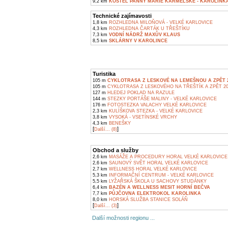
9,2 km
KOSTEL PANNY MARIE KARMELSKÉ - KAROLINK
Technické zajímavosti
1,8 km
ROZHLEDNA MILOŇOVÁ - VELKÉ KARLOVICE
4,3 km
ROZHLEDNA ČARTÁK U TŘEŠTÍKU
7,3 km
VODNÍ NÁDRŽ MAXŮV KLAUS
8,5 km
SKLÁRNY V KAROLINCE
Turistika
105 m
CYKLOTRASA Z LESKOVÉ NA LEMEŠNOU A ZPĚT 
105 m
CYKLOTRASA Z LESKOVÉHO NA TŘEŠTÍK A ZPĚT 2
127 m
HLEDEJ POKLAD NA RAZULE
144 m
STEZKY PORTÁŠE MALINY - VELKÉ KARLOVICE
176 m
FOTOSTEZKA VALACHY VELKÉ KARLOVICE
2,3 km
KULÍŠKOVA STEZKA - VELKÉ KARLOVICE
3,8 km
VYSOKÁ - VSETÍNSKÉ VRCHY
4,3 km
BENEŠKY
[
]
Další... (8)
Obchod a služby
2,6 km
MASÁŽE A PROCEDURY HORAL VELKÉ KARLOVICE
2,6 km
SAUNOVÝ SVĚT HORAL VELKÉ KARLOVICE
2,7 km
WELLNESS HORAL VELKÉ KARLOVICE
5,3 km
INFORMAČNÍ CENTRUM - VELKÉ KARLOVICE
5,5 km
LYŽAŘSKÁ ŠKOLA U SACHOVY STUDÁNKY
6,4 km
BAZÉN A WELLNESS MESIT HORNÍ BEČVA
7,7 km
PŮJČOVNA ELEKTROKOL KAROLINKA
8,0 km
HORSKÁ SLUŽBA STANICE SOLÁŇ
[
]
Další... (3)
Další možnosti regionu ...