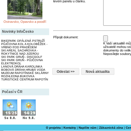
levém panelu u článku.
Ostravsko, Opavsko a poodří
Novinky InfoČesko
Připojit dokument:
BIKEPARK OPÁLENÁ PSTRUŽÍ
K Vaší aktualitě můž
PŮJČOVNA KOL A KOLOBĚŽEK -
uživatelé mohou st
VRBNO POD PRADĚDEM
dokumenty do velik
SKI AREÁL SACHROVKA -
ROKYTNICE NAD JIZEROU
Neposílejte soubory
SKI PARK GRUŇ - DISCGOLF
SKI PARK GRUŇ - PŮJČOVNA
ELEKTROKOL
LANOVÁ DRÁHA KAROLINKA
BOBOVÁ DRÁHA HRUBÁ VODA
MUZEUM RAPOTÍNSKÉ SKLÁRNY
ROZHLEDNA BUKOVKA
TURISTICKÉ CENTRUM RAPOTÍN
Počasí v ČR
O projektu
|
Kontakty
|
Napište nám
|
Zákaznická zóna
|
Cen