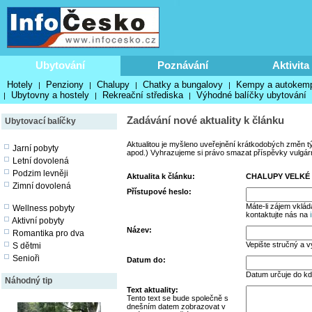
Ubytování
Poznávání
Aktivita
Hotely
Penziony
Chalupy
Chatky a bungalovy
Kempy a autokem
|
|
|
|
Ubytovny a hostely
Rekreační střediska
Výhodné balíčky ubytování
|
|
|
Zadávání nové aktuality k článku
Ubytovací balíčky
Aktualitou je myšleno uveřejnění krátkodobých změn t
Jarní pobyty
apod.) Vyhrazujeme si právo smazat příspěvky vulgární,
Letní dovolená
Podzim levněji
Aktualita k článku:
CHALUPY VELKÉ
Zimní dovolená
Přístupové heslo:
Máte-li zájem vklád
Wellness pobyty
kontaktujte nás na
Aktivní pobyty
Název:
Romantika pro dva
Vepište stručný a v
S dětmi
Senioři
Datum do:
Datum určuje do kd
Náhodný tip
Text aktuality:
Tento text se bude společně s
dnešním datem zobrazovat v