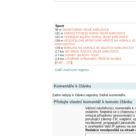
Sport
58 m
SNOWTUBING VELKÉ KARLOVICE
121 m
KARDIO FITNESS HORAL VELKÉ KARLOVICE
121 m
TERMÁLNÍ BAZÉNY HORAL VELKÉ KARLOVICE
134 m
VÍCEÚČELOVÉ SPORTOVNÍ HŘIŠTĚ NA HORALU VE
KARLOVICÍCH
179 m
BOWLING NA HORALU VE VELKÝCH KARLOVICÍCH
2,7 km
SKI AREÁL RAZULA VELKÉ KARLOVICE
2,7 km
DATART VALACHY TOUR
2,9 km
LYŽAŘSKÉ STŘEDISKO TŘEŠTÍK NA BÍLÉ
[
]
Další... (27)
Další možnosti regionu ...
Komentáře k článku
Zatím nebyly k článku napsány žádné komentáře.
Přidejte vlastní komentář k tomuto článku
Vážení návštěvníci, komentáře k m
ostatním. Nejedná se o chatovou m
smazat příspěvky nesouvisející s
porušující zákony ČR, vulgární, sp
nezákonné, propagující jakoukoliv
k uveřejnění Vaší IP adresy na s
Redakce neodpovídá za obsah d