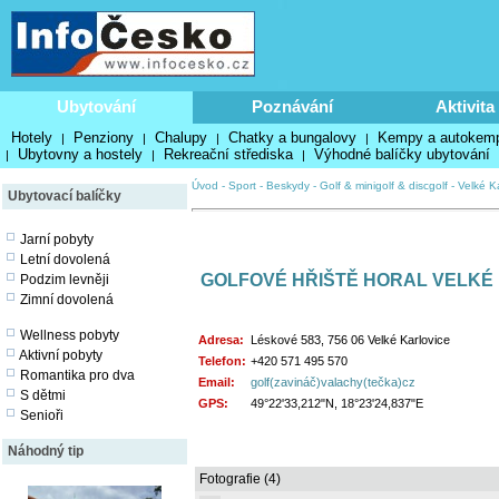
Ubytování
Poznávání
Aktivita
Hotely
Penziony
Chalupy
Chatky a bungalovy
Kempy a autokem
|
|
|
|
Ubytovny a hostely
Rekreační střediska
Výhodné balíčky ubytování
|
|
|
Úvod
-
Sport
-
Beskydy
-
Golf & minigolf & discgolf
-
Velké K
Ubytovací balíčky
Jarní pobyty
Letní dovolená
GOLFOVÉ HŘIŠTĚ HORAL VELKÉ
Podzim levněji
Zimní dovolená
Wellness pobyty
Adresa:
Léskové 583, 756 06 Velké Karlovice
Aktivní pobyty
Telefon:
+420 571 495 570
Romantika pro dva
Email:
golf(zavináč)valachy(tečka)cz
S dětmi
GPS:
49°22'33,212"N, 18°23'24,837"E
Senioři
Náhodný tip
Fotografie (4)