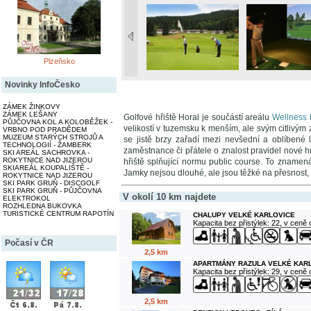
Plzeňsko
Novinky InfoČesko
ZÁMEK ŽINKOVY
ZÁMEK LEŠANY
Golfové hřiště Horal je součástí areálu
Wellness 
PŮJČOVNA KOL A KOLOBĚŽEK -
velikostí v tuzemsku k menším, ale svým citlivý
VRBNO POD PRADĚDEM
MUZEUM STARÝCH STROJŮ A
se jistě brzy zařadí mezi nevšední a oblíbené 
TECHNOLOGIÍ - ŽAMBERK
zaměstnance či přátele o znalost pravidel nové hry
SKI AREÁL SACHROVKA -
ROKYTNICE NAD JIZEROU
hřiště splňující normu public course. To znamená
SKIAREÁL KOUPALIŠTĚ -
Jamky nejsou dlouhé, ale jsou těžké na přesnost, co
ROKYTNICE NAD JIZEROU
SKI PARK GRUŇ - DISCGOLF
SKI PARK GRUŇ - PŮJČOVNA
V okolí 10 km najdete
ELEKTROKOL
ROZHLEDNA BUKOVKA
TURISTICKÉ CENTRUM RAPOTÍN
CHALUPY VELKÉ KARLOVICE
Kapacita bez přistýlek: 22, v ceně
Počasí v ČR
2,5 km
APARTMÁNY RAZULA VELKÉ KAR
Kapacita bez přistýlek: 29, v ceně
2,5 km