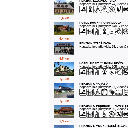
PENZION LEDOVEC - BÍLÁ
Kapacita bez přistýlek: 24, v ceně
5,6 km
HOTEL DUO *** HORNÍ BEČVA
Kapacita bez přistýlek: 140, v cen
6,4 km
PENZION STARÁ FARA
Kapacita bez přistýlek: 15, v ceně
6,5 km
HOTEL MESIT *** HORNÍ BEČVA
Kapacita bez přistýlek: 105, v cen
7,1 km
PENZION U VAŇASŮ
Kapacita bez přistýlek: 24, v ceně
7,1 km
PENZION U PŘEHRADY - HORNÍ B
Kapacita bez přistýlek: 39, v ceně
7,3 km
PENZION U VODY - HORNÍ BEČVA