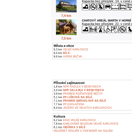
Kapacita bez přistýlek: 14, v ceně
7,4 km
CHATOVÝ AREÁL MARTA V HORNÍ
Kapacita bez přistýlek: 22, v ceně
7,5 km
Města a obce
6,3 km
VELKÉ KARLOVICE
9,4 km
BÍLÁ
9,6 km
HORNÍ BEČVA
Přírodní zajímavosti
1,8 km
NPR RAZULA V BESKYDECH
3,4 km
NPR SALAJKA V BESKYDECH
3,9 km
PRAMEN ROŽNOVSKÉ BEČVY
5,1 km
PP LIŠKOVÁ NA BÍLÉ
7,1 km
PRAMEN SMRADLAVÁ NA BÍLÉ
7,7 km
PP KUDLAČENA
8,4 km
JEZERO VE VELKÝCH KARLOVICÍCH
Kultura
6,2 km
KINO VELKÉ KARLOVICE
7,8 km
KARLOVSKÉ MUZEUM VELKÉ KARLOVICE
8,1 km
OBŮRKA V BÍLÉ
VALAŠSKÝ ATELIÉR U HOFMANŮ NA SOLÁNI