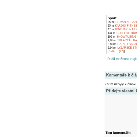
Sport
25 m
TERMÁLNÍ BAZÉ
25 m
KARDIO FITNES
47 m
BOWLING NA H
134 m
GOLFOVÉ HŘIŠ
192 m
SNOWTUBING 
2,8 km
SKI AREÁL RA
2,8 km
DATART VALA
2,9 km
LYŽAŘSKÉ STŘ
[
]
Další... (27)
Další možnosti regio
Komentáře k čl
Zatím nebyly k článk
Přidejte vlastní
Text komentáře: