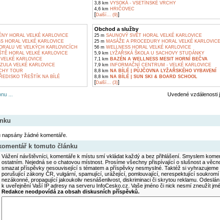
3,8 km
VYSOKÁ - VSETÍNSKÉ VRCHY
4,6 km
HRIČOVEC
[
]
Další... (9)
Obchod a služby
NY HORAL VELKÉ KARLOVICE
25 m
SAUNOVÝ SVĚT HORAL VELKÉ KARLOVICE
S HORAL VELKÉ KARLOVICE
25 m
MASÁŽE A PROCEDURY HORAL VELKÉ KARLOVIC
ORALU VE VELKÝCH KARLOVICÍCH
56 m
WELLNESS HORAL VELKÉ KARLOVICE
TĚ HORAL VELKÉ KARLOVICE
5,9 km
LYŽAŘSKÁ ŠKOLA U SACHOVY STUDÁNKY
VELKÉ KARLOVICE
7,1 km
BAZÉN A WELLNESS MESIT HORNÍ BEČVA
ZULA VELKÉ KARLOVICE
7,9 km
INFORMAČNÍ CENTRUM - VELKÉ KARLOVICE
CHY TOUR
8,8 km
NA BÍLÉ | PŮJČOVNA LYŽAŘSKÉHO VYBAVENÍ
EDISKO TŘEŠTÍK NA BÍLÉ
8,8 km
NA BÍLÉ | SUN SKI & BOARD SCHOOL
[
]
Další... (3)
nu ...
Uvedené vzdálenosti 
ánku
u napsány žádné komentáře.
 komentář k tomuto článku
Vážení návštěvníci, komentáře k místu smí vkládat každý a bez přihlášení. Smyslem koment
ostatním. Nejedná se o chatovou místnost. Prosíme všechny přispívající o slušnost a věcn
smazat příspěvky nesouvisející s tématem a příspěvky nesmyslné. Taktéž si vyhrazujeme 
porušující zákony ČR, vulgární, spamující, urážející, pomlouvající, nerespektující soukromí
nezákonné, propagující jakoukoliv nesnášenlivost, diskriminaci či skrytou reklamu. Odesl
k uveřejnění Vaší IP adresy na serveru InfoCesko.cz. Vaše jméno či nick nesmí zneužít j
Redakce neodpovídá za obsah diskusních příspěvků.