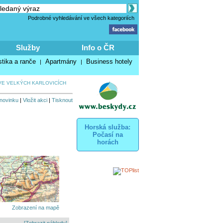
Podrobné vyhledávání ve všech kategoriích
Služby
Info o ČR
stika a ranče
Apartmány
Business hotely
|
|
VE VELKÝCH KARLOVICÍCH
 novinku
|
Vložit akci
|
Tisknout
Horská služba:
Počasí na
horách
Zobrazení na mapě