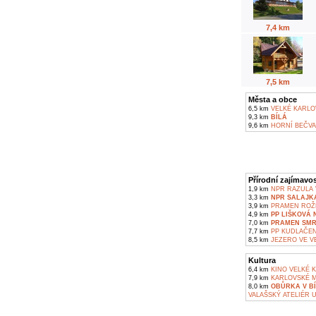
7,4 km
7,5 km
Města a obce
6,5 km
VELKÉ KARLO
9,3 km
BÍLÁ
9,6 km
HORNÍ BEČVA
Přírodní zajímavos
1,9 km
NPR RAZULA 
3,3 km
NPR SALAJK
3,9 km
PRAMEN ROŽ
4,9 km
PP LIŠKOVÁ 
7,0 km
PRAMEN SMR
7,7 km
PP KUDLAČE
8,5 km
JEZERO VE V
Kultura
6,4 km
KINO VELKÉ 
7,9 km
KARLOVSKÉ M
8,0 km
OBŮRKA V BÍ
VALAŠSKÝ ATELIÉR 