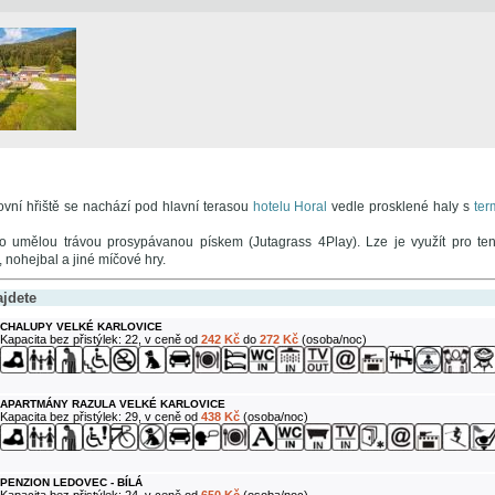
ovní hřiště se nachází pod hlavní terasou
hotelu Horal
vedle prosklené haly s
ter
o umělou trávou prosypávanou pískem (Jutagrass 4Play). Lze je využít pro tenis,
l, nohejbal a jiné míčové hry.
ajdete
CHALUPY VELKÉ KARLOVICE
Kapacita bez přistýlek: 22, v ceně od
242 Kč
do
272 Kč
(osoba/noc)
APARTMÁNY RAZULA VELKÉ KARLOVICE
Kapacita bez přistýlek: 29, v ceně od
438 Kč
(osoba/noc)
PENZION LEDOVEC - BÍLÁ