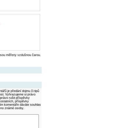
E
jsou měřeny vzdušnou čarou.
ářů je předání dojmu či tipů
ost. Vyhrazujeme si právo
právo rušit příspěvky
 ostatních, příspěvky
áním komentáře dáváte souhlas
méno známé osoby.