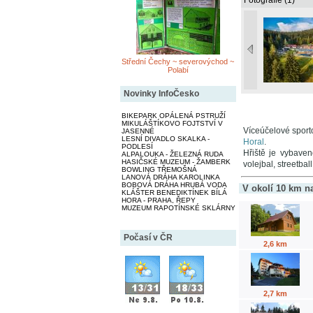
Fotografie (1)
Střední Čechy ~ severovýchod ~
Polabí
Novinky InfoČesko
BIKEPARK OPÁLENÁ PSTRUŽÍ
MIKULÁŠTÍKOVO FOJTSTVÍ V
Víceúčelové sport
JASENNÉ
LESNÍ DIVADLO SKALKA -
Horal
.
PODLESÍ
Hřiště je vybaven
ALPALOUKA - ŽELEZNÁ RUDA
HASIČSKÉ MUZEUM - ŽAMBERK
volejbal, streetbal
BOWLING TŘEMOŠNÁ
LANOVÁ DRÁHA KAROLINKA
BOBOVÁ DRÁHA HRUBÁ VODA
V okolí 10 km n
KLÁŠTER BENEDIKTÍNEK BÍLÁ
HORA - PRAHA, ŘEPY
MUZEUM RAPOTÍNSKÉ SKLÁRNY
Počasí v ČR
2,6 km
2,7 km