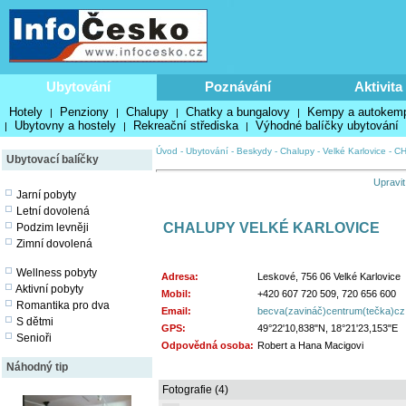
Ubytování
Poznávání
Aktivita
Hotely
Penziony
Chalupy
Chatky a bungalovy
Kempy a autokem
|
|
|
|
Ubytovny a hostely
Rekreační střediska
Výhodné balíčky ubytování
|
|
|
Úvod
-
Ubytování
-
Beskydy
-
Chalupy
-
Velké Karlovice
-
CH
Ubytovací balíčky
Upravit
Jarní pobyty
Letní dovolená
CHALUPY VELKÉ KARLOVICE
Podzim levněji
Zimní dovolená
Wellness pobyty
Adresa:
Leskové, 756 06 Velké Karlovice
Aktivní pobyty
Mobil:
+420 607 720 509, 720 656 600
Romantika pro dva
Email:
becva(zavináč)centrum(tečka)cz
S dětmi
GPS:
49°22'10,838"N, 18°21'23,153"E
Senioři
Odpovědná osoba:
Robert a Hana Macigovi
Náhodný tip
Fotografie (4)