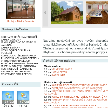
Hrubý a Nízký Jeseník
Novinky InfoČesko
BIKEPARK OPÁLENÁ PSTRUŽÍ
ZÁMEK ŽINKOVY
Nabízíme ubytování ve dvou nových chalup
MIKULÁŠTÍKOVO FOJTSTVÍ V
romantického podhůří Javorníků a Beskyd. Chalu
JASENNÉ
ZÁMEK LEŠANY
Chalupy lze pronajmout samostatně. V zimě lyžován
LESNÍ DIVADLO SKALKA -
Ubytování je v hodné pro rodiny s dětmi, pobyty s 
PODLESÍ
ALPALOUKA - ŽELEZNÁ RUDA
PŮJČOVNA KOL A KOLOBĚŽEK -
V okolí 10 km najdete
VRBNO POD PRADĚDEM
HASIČSKÉ MUZEUM - ŽAMBERK
MUZEUM STARÝCH STROJŮ A
Města a obce
TECHNOLOGIÍ - ŽAMBERK
3,8 km
VELKÉ KARLOVICE
SKI AREÁL SACHROVKA -
8,5 km
HORNÍ BEČVA
ROKYTNICE NAD JIZEROU
8,8 km
KAROLINKA
Historické zajímavosti
Počasí v ČR
2,0 km
KAPLE NA ROZCESTÍ PODŤATÉ VELKÉ KARLOVICE
2,5 km
ZVONIČKA ZA MILOŇOVOU VELKÉ KARLOVICE
5,2 km
DŘEVĚNÝ KOSTEL SV. PANNY MARIE SNĚŽNÉ VE 
KARLOVICÍCH
5,4 km
KAPLE SV. CYRILA A METODĚJE NA HLAVATÉ NA 
6,6 km
FOJTSTVÍ (NKP) A ROUBENÉ STAVBY VE VELKÝCH
KARLOVICÍCH
8,0 km
LIDOVÁ ARCHITEKTURA V KAROLINCE