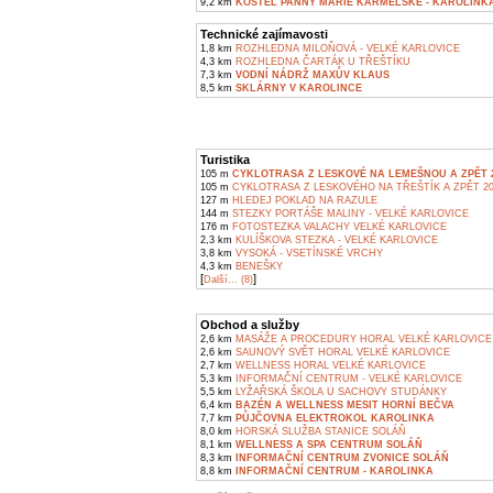
9,2 km
KOSTEL PANNY MARIE KARMELSKÉ - KAROLINK
Technické zajímavosti
1,8 km
ROZHLEDNA MILOŇOVÁ - VELKÉ KARLOVICE
4,3 km
ROZHLEDNA ČARTÁK U TŘEŠTÍKU
7,3 km
VODNÍ NÁDRŽ MAXŮV KLAUS
8,5 km
SKLÁRNY V KAROLINCE
Turistika
105 m
CYKLOTRASA Z LESKOVÉ NA LEMEŠNOU A ZPĚT 
105 m
CYKLOTRASA Z LESKOVÉHO NA TŘEŠTÍK A ZPĚT 2
127 m
HLEDEJ POKLAD NA RAZULE
144 m
STEZKY PORTÁŠE MALINY - VELKÉ KARLOVICE
176 m
FOTOSTEZKA VALACHY VELKÉ KARLOVICE
2,3 km
KULÍŠKOVA STEZKA - VELKÉ KARLOVICE
3,8 km
VYSOKÁ - VSETÍNSKÉ VRCHY
4,3 km
BENEŠKY
[
]
Další... (8)
Obchod a služby
2,6 km
MASÁŽE A PROCEDURY HORAL VELKÉ KARLOVICE
2,6 km
SAUNOVÝ SVĚT HORAL VELKÉ KARLOVICE
2,7 km
WELLNESS HORAL VELKÉ KARLOVICE
5,3 km
INFORMAČNÍ CENTRUM - VELKÉ KARLOVICE
5,5 km
LYŽAŘSKÁ ŠKOLA U SACHOVY STUDÁNKY
6,4 km
BAZÉN A WELLNESS MESIT HORNÍ BEČVA
7,7 km
PŮJČOVNA ELEKTROKOL KAROLINKA
8,0 km
HORSKÁ SLUŽBA STANICE SOLÁŇ
8,1 km
WELLNESS A SPA CENTRUM SOLÁŇ
8,3 km
INFORMAČNÍ CENTRUM ZVONICE SOLÁŇ
8,8 km
INFORMAČNÍ CENTRUM - KAROLINKA