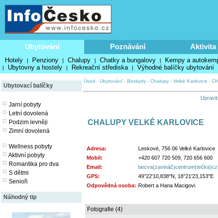
Ubytování
Poznávání
Aktivita
Hotely
Penziony
Chalupy
Chatky a bungalovy
Kempy a autokem
|
|
|
|
Ubytovny a hostely
Rekreační střediska
Výhodné balíčky ubytování
|
|
|
Úvod
-
Ubytování
-
Beskydy
-
Chalupy
-
Velké Karlovice
-
CH
Ubytovací balíčky
Upravit
Jarní pobyty
Letní dovolená
CHALUPY VELKÉ KARLOVICE
Podzim levněji
Zimní dovolená
Wellness pobyty
Adresa:
Leskové, 756 06 Velké Karlovice
Aktivní pobyty
Mobil:
+420 607 720 509, 720 656 600
Romantika pro dva
Email:
becva(zavináč)centrum(tečka)cz
S dětmi
GPS:
49°22'10,838"N, 18°21'23,153"E
Senioři
Odpovědná osoba:
Robert a Hana Macigovi
Náhodný tip
Fotografie (4)