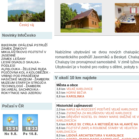
Český ráj
Novinky InfoČesko
BIKEPARK OPÁLENÁ PSTRUŽÍ
ZÁMEK ŽINKOVY
Nabízíme ubytování ve dvou nových chalup
MIKULÁŠTÍKOVO FOJTSTVÍ V
JASENNÉ
romantického podhůří Javorníků a Beskyd. Chalu
ZÁMEK LEŠANY
Chalupy lze pronajmout samostatně. V zimě lyžován
LESNÍ DIVADLO SKALKA -
PODLESÍ
Ubytování je v hodné pro rodiny s dětmi, pobyty s 
ALPALOUKA - ŽELEZNÁ RUDA
PŮJČOVNA KOL A KOLOBĚŽEK -
VRBNO POD PRADĚDEM
V okolí 10 km najdete
HASIČSKÉ MUZEUM - ŽAMBERK
MUZEUM STARÝCH STROJŮ A
Města a obce
TECHNOLOGIÍ - ŽAMBERK
3,8 km
VELKÉ KARLOVICE
SKI AREÁL SACHROVKA -
ROKYTNICE NAD JIZEROU
8,5 km
HORNÍ BEČVA
8,8 km
KAROLINKA
Historické zajímavosti
Počasí v ČR
2,0 km
KAPLE NA ROZCESTÍ PODŤATÉ VELKÉ KARLOVICE
2,5 km
ZVONIČKA ZA MILOŇOVOU VELKÉ KARLOVICE
5,2 km
DŘEVĚNÝ KOSTEL SV. PANNY MARIE SNĚŽNÉ VE 
KARLOVICÍCH
5,4 km
KAPLE SV. CYRILA A METODĚJE NA HLAVATÉ NA 
6,6 km
FOJTSTVÍ (NKP) A ROUBENÉ STAVBY VE VELKÝCH
KARLOVICÍCH
8,0 km
LIDOVÁ ARCHITEKTURA V KAROLINCE