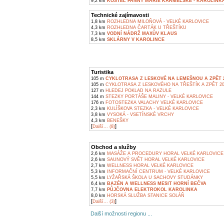
9,2 km
KOSTEL PANNY MARIE KARMELSKÉ - KAROLINK
Technické zajímavosti
1,8 km
ROZHLEDNA MILOŇOVÁ - VELKÉ KARLOVICE
4,3 km
ROZHLEDNA ČARTÁK U TŘEŠTÍKU
7,3 km
VODNÍ NÁDRŽ MAXŮV KLAUS
8,5 km
SKLÁRNY V KAROLINCE
Turistika
105 m
CYKLOTRASA Z LESKOVÉ NA LEMEŠNOU A ZPĚT 
105 m
CYKLOTRASA Z LESKOVÉHO NA TŘEŠTÍK A ZPĚT 2
127 m
HLEDEJ POKLAD NA RAZULE
144 m
STEZKY PORTÁŠE MALINY - VELKÉ KARLOVICE
176 m
FOTOSTEZKA VALACHY VELKÉ KARLOVICE
2,3 km
KULÍŠKOVA STEZKA - VELKÉ KARLOVICE
3,8 km
VYSOKÁ - VSETÍNSKÉ VRCHY
4,3 km
BENEŠKY
[
]
Další... (8)
Obchod a služby
2,6 km
MASÁŽE A PROCEDURY HORAL VELKÉ KARLOVICE
2,6 km
SAUNOVÝ SVĚT HORAL VELKÉ KARLOVICE
2,7 km
WELLNESS HORAL VELKÉ KARLOVICE
5,3 km
INFORMAČNÍ CENTRUM - VELKÉ KARLOVICE
5,5 km
LYŽAŘSKÁ ŠKOLA U SACHOVY STUDÁNKY
6,4 km
BAZÉN A WELLNESS MESIT HORNÍ BEČVA
7,7 km
PŮJČOVNA ELEKTROKOL KAROLINKA
8,0 km
HORSKÁ SLUŽBA STANICE SOLÁŇ
[
]
Další... (3)
Další možnosti regionu ...