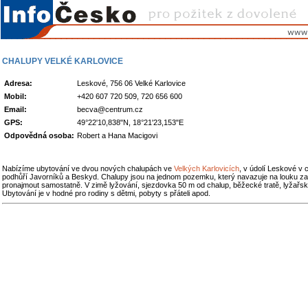
CHALUPY VELKÉ KARLOVICE
Adresa:
Leskové, 756 06 Velké Karlovice
Mobil:
+420 607 720 509, 720 656 600
Email:
becva@centrum.cz
GPS:
49°22'10,838"N, 18°21'23,153"E
Odpovědná osoba:
Robert a Hana Macigovi
Nabízíme ubytování ve dvou nových chalupách ve
Velkých Karlovicích
, v údolí Leskové v 
podhůří Javorníků a Beskyd. Chalupy jsou na jednom pozemku, který navazuje na louku za
pronajmout samostatně. V zimě lyžování, sjezdovka 50 m od chalup, běžecké tratě, lyžařská
Ubytování je v hodné pro rodiny s dětmi, pobyty s přáteli apod.