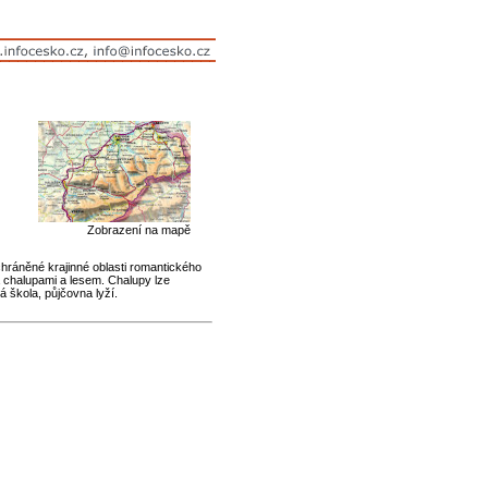
Zobrazení na mapě
chráněné krajinné oblasti romantického
 chalupami a lesem. Chalupy lze
 škola, půjčovna lyží.