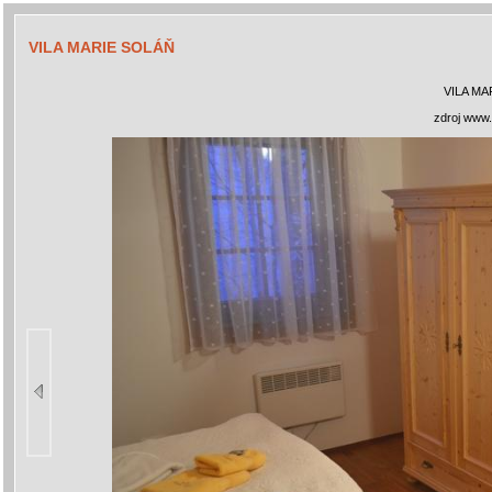
VILA MARIE SOLÁŇ
VILA MA
zdroj www.