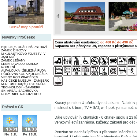
Orlické hory a podhůří
Novinky InfoČesko
Cena ubytování osoba/noc:
od 400 Kč do 490 Kč
Kapacita bez přistýlek: 39, kapacita s přistýlkami: 4
BIKEPARK OPÁLENÁ PSTRUŽÍ
ZÁMEK ŽINKOVY
MIKULÁŠTÍKOVO FOJTSTVÍ V
JASENNÉ
ZÁMEK LEŠANY
LESNÍ DIVADLO SKALKA -
PODLESÍ
ALPALOUKA - ŽELEZNÁ RUDA
PŮJČOVNA KOL A KOLOBĚŽEK -
VRBNO POD PRADĚDEM
HASIČSKÉ MUZEUM - ŽAMBERK
MUZEUM STARÝCH STROJŮ A
TECHNOLOGIÍ - ŽAMBERK
SKI AREÁL SACHROVKA -
ROKYTNICE NAD JIZEROU
Krásný penzion U přehrady s chatkami. Nabízí v 
Počasí v ČR
místnost s krbem, TV + SAT, wi-fi pokrytím a možn
Dále ubytování v chatkách - 6 chatek spolu s 23 
Venkovní letní zahrádka, kuželky, zákoutí pro děti 
Penzion se nachází přímo u přehradní nádrže Horn