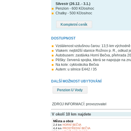
Silvestr (26.12. - 3.1.)
Penzion - 600 Kč/os/noc
Chatky - 500 Kč/os/noc
Kompletní ceník
DOSTUPNOST
Vzdálenost vzdušnou čarou: 13,5 km východn
Vlakem: nejbližší stanice Rožnov p. R., odkud j
Autobusem: zastávka Horní Bečva, přehrada 2
Pěšky: červená spojka, která se napojuje na z
Na kole: cyklostezka Bečva
Autem: u silnice E442 / 35
DALŠÍ MOŽNOST UBYTOVÁNÍ
Penzion U Vody
ZDROJ INFORMACÍ: provozovatel
V okolí 10 km najdete
Města a obce
2,4 km
HORNÍ BEČVA
4,4 km
PROSTŘEDNÍ BEČVA