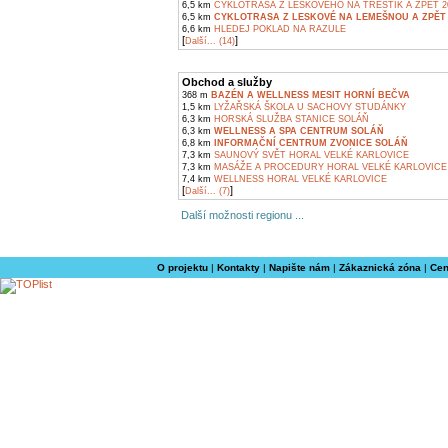
6,5 km
CYKLOTRASA Z LESKOVÉHO NA TŘEŠTÍK A ZPĚT 2
6,5 km
CYKLOTRASA Z LESKOVÉ NA LEMEŠNOU A ZPĚT 
6,6 km
HLEDEJ POKLAD NA RAZULE
[
]
Další... (14)
Obchod a služby
368 m
BAZÉN A WELLNESS MESIT HORNÍ BEČVA
1,5 km
LYŽAŘSKÁ ŠKOLA U SACHOVY STUDÁNKY
6,3 km
HORSKÁ SLUŽBA STANICE SOLÁŇ
6,3 km
WELLNESS A SPA CENTRUM SOLÁŇ
6,8 km
INFORMAČNÍ CENTRUM ZVONICE SOLÁŇ
7,3 km
SAUNOVÝ SVĚT HORAL VELKÉ KARLOVICE
7,3 km
MASÁŽE A PROCEDURY HORAL VELKÉ KARLOVICE
7,4 km
WELLNESS HORAL VELKÉ KARLOVICE
[
]
Další... (7)
Další možnosti regionu ...
O projektu
|
Kontakty
|
Napište nám
|
Zákaznická zóna
|
Cen