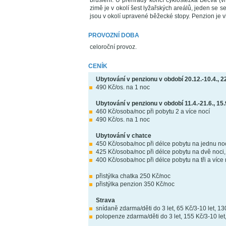
bruslení. U přehrady končí cyklostezka Bečva (vh
zimě je v okolí šest lyžařských areálů, jeden se 
jsou v okolí upravené běžecké stopy. Penzion je vh
PROVOZNÍ DOBA
celoroční provoz.
CENÍK
Ubytování v penzionu v období 20.12.-10.4., 22
490 Kč/os. na 1 noc
Ubytování v penzionu v období 11.4.-21.6., 15.
460 Kč/osoba/noc při pobytu 2 a více nocí
490 Kč/os. na 1 noc
Ubytování v chatce
450 Kč/osoba/noc při délce pobytu na jednu no
425 Kč/osoba/noc při délce pobytu na dvě noci,
400 Kč/osoba/noc při délce pobytu na tři a více 
přistýlka chatka 250 Kč/noc
přistýlka penzion 350 Kč/noc
Strava
snídaně zdarma/děti do 3 let, 65 Kč/3-10 let, 1
polopenze zdarma/děti do 3 let, 155 Kč/3-10 le