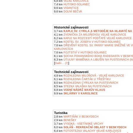
6,8 km
VELKÉ KARLOVICE
7,4 km
HUTISKO-SOLANEC
9,6 km
VIGANTICE
9,6 km
DOLNÍ BEČVA
Historické zajímavosti
3,7 km
KAPLE SV. CYRILA A METODĚJE NA HLAVATÉ NA 
4,1 km
ZVONIČKA ZA MILOŇOVOU VELKÉ KARLOVICE
6,2 km
KAPLE NA ROZCESTÍ PODŤATÉ VELKÉ KARLOVICE
7,2 km
KOSTEL SV. JOSEFA V HUTISKO-SOLANEC
7,6 km
DŘEVĚNÝ KOSTEL SV. PANNY MARIE SNĚŽNÉ VE 
KARLOVICÍCH
7,6 km
FOJTSTVÍ V HUTISKO-SOLANEC
8,1 km
SOCHA POHANSKÉHO BOHA RADEGASTA V BESKY
8,3 km
ÚTULNY MAMĚNKA A LIBUŠÍN NA PUSTEVNÁCH (N
[
]
Další... (7)
Technické zajímavosti
4,9 km
ROZHLEDNA MILOŇOVÁ - VELKÉ KARLOVICE
6,1 km
ROZHLEDNA ČARTÁK U TŘEŠTÍKU
8,0 km
ROZHLEDNA CYRILKA NA PUSTEVNÁCH
8,5 km
STEZKA VALAŠKA NA PUSTEVNÁCH
8,8 km
VODNÍ NÁDRŽ MAXŮV KLAUS
9,9 km
SKLÁRNY V KAROLINCE
Turistika
2,8 km
MARTIŇÁK V BESKYDECH
2,9 km
BENEŠKY
3,7 km
VYSOKÁ - VSETÍNSKÉ VRCHY
6,0 km
SOLÁŇ - REKREAČNÍ OBLAST V BESKYDECH
6,4 km
FOTOSTEZKA VALACHY VELKÉ KARLOVICE