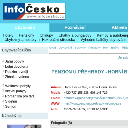
Ubytování
Poznávání
Aktivita
Hotely
Penziony
Chalupy
Chatky a bungalovy
Kempy a autokem
|
|
|
|
Ubytovny a hostely
Rekreační střediska
Výhodné balíčky ubytování
|
|
|
Úvod
-
Ubytování
-
Beskydy
-
Penziony
-
Horní Bečva
-
PEN
Ubytovací balíčky
Upravit
Jarní pobyty
Letní dovolená
PENZION U PŘEHRADY - HORNÍ 
Podzim levněji
Zimní dovolená
Wellness pobyty
Adresa:
Horní Bečva 996, 756 57 Horní Bečva
Aktivní pobyty
Mobil:
+420 737 155 238, 608 145 729
Romantika pro dva
Email:
emil(tečka)malenak(zavináč)centrum(tečka)c
S dětmi
WWW:
http://www.penzionuprehrady.webnode.cz
Senioři
GPS:
49°25'25,637"N, 18°19'12,439"E
Náhodný tip
Fotografie (6)