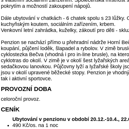
s vlastním sociálním zařízením. Společenská místnost s
pokrytím a možností zakoupení nápojů.
Dále ubytování v chatkách - 6 chatek spolu s 23 lůžky.
kuchyňským koutem, sociálním zařízením, krbem.
Venkovní letní zahrádka, kuželky, zákoutí pro děti - sklu
Penzion se nachází přímo u přehradní nádrže Horní Be
koupání, půjčení loděk, šlapadel a rybolov. V zimě brus
cyklostezka Bečva (vhodná i pro in-line brusle), na kter
cyklotras do okolí. V zimě je v okolí šest lyžařských are
sedačkovou lanovkou. Půjčovny lyží a lyžařské školy j
jsou v okolí upravené běžecké stopy. Penzion je vhodný 
tak i aktivní sportovce.
PROVOZNÍ DOBA
celoroční provoz.
CENÍK
Ubytování v penzionu v období 20.12.-10.4., 22.6
490 Kč/os. na 1 noc