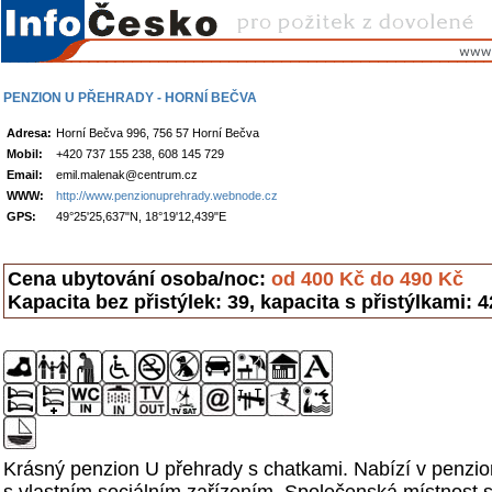
PENZION U PŘEHRADY - HORNÍ BEČVA
Adresa:
Horní Bečva 996, 756 57 Horní Bečva
Mobil:
+420 737 155 238, 608 145 729
Email:
emil.malenak@centrum.cz
WWW:
http://www.penzionuprehrady.webnode.cz
GPS:
49°25'25,637"N, 18°19'12,439"E
Cena ubytování osoba/noc:
od 400 Kč do 490 Kč
Kapacita bez přistýlek: 39, kapacita s přistýlkami: 4
Krásný penzion U přehrady s chatkami. Nabízí v penzio