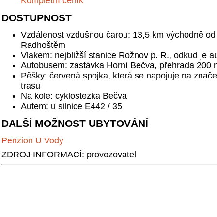
Kompletní ceník
DOSTUPNOST
Vzdálenost vzdušnou čarou: 13,5 km východně o
Radhoštěm
Vlakem: nejbližší stanice Rožnov p. R., odkud je a
Autobusem: zastávka Horní Bečva, přehrada 200 
Pěšky: červená spojka, která se napojuje na zna
trasu
Na kole: cyklostezka Bečva
Autem: u silnice E442 / 35
DALŠÍ MOŽNOST UBYTOVÁNÍ
Penzion U Vody
ZDROJ INFORMACÍ: provozovatel