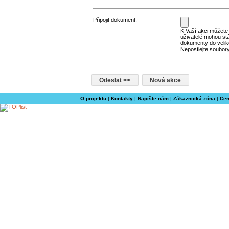
Připojit dokument:
K Vaší akci můžete p
uživatelé mohou st
dokumenty do velik
Neposílejte soubory
O projektu
|
Kontakty
|
Napište nám
|
Zákaznická zóna
|
Cen