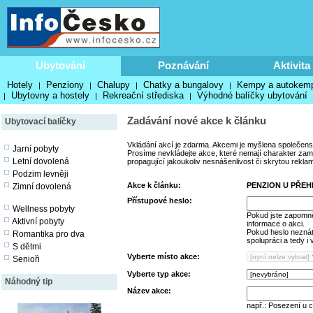
Ubytování
Poznávání
Aktivita
Hotely
Penziony
Chalupy
Chatky a bungalovy
Kempy a autokem
|
|
|
|
Ubytovny a hostely
Rekreační střediska
Výhodné balíčky ubytování
|
|
|
Zadávání nové akce k článku
Ubytovací balíčky
Vkládání akcí je zdarma. Akcemi je myšlena společens
Jarní pobyty
Prosíme nevkládejte akce, které nemají charakter zamě
Letní dovolená
propagující jakoukoliv nesnášenlivost či skrytou rekla
Podzim levněji
Akce k článku:
PENZION U PŘEH
Zimní dovolená
Přístupové heslo:
Wellness pobyty
Pokud jste zapomně
Aktivní pobyty
informace o akci.
Pokud heslo neznáte
Romantika pro dva
spolupráci a tedy i
S dětmi
Vyberte místo akce:
Senioři
Vyberte typ akce:
Náhodný tip
Název akce:
např.: Posezení u 