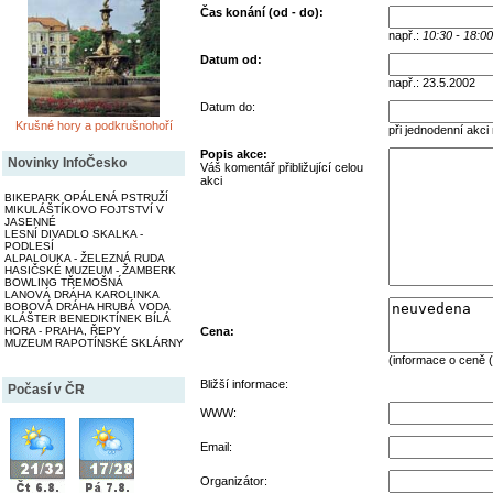
Čas konání (od - do):
např.:
10:30 - 18:00
Datum od:
např.: 23.5.2002
Datum do:
Krušné hory a podkrušnohoří
při jednodenní akci
Popis akce:
Novinky InfoČesko
Váš komentář přibližující celou
akci
BIKEPARK OPÁLENÁ PSTRUŽÍ
MIKULÁŠTÍKOVO FOJTSTVÍ V
JASENNÉ
LESNÍ DIVADLO SKALKA -
PODLESÍ
ALPALOUKA - ŽELEZNÁ RUDA
HASIČSKÉ MUZEUM - ŽAMBERK
BOWLING TŘEMOŠNÁ
LANOVÁ DRÁHA KAROLINKA
BOBOVÁ DRÁHA HRUBÁ VODA
KLÁŠTER BENEDIKTÍNEK BÍLÁ
HORA - PRAHA, ŘEPY
Cena:
MUZEUM RAPOTÍNSKÉ SKLÁRNY
(informace o ceně (
Bližší informace:
Počasí v ČR
WWW:
Email:
Organizátor: