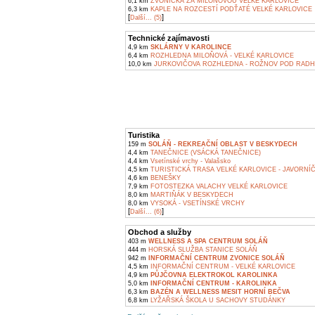
6,1 km
ZVONIČKA ZA MILOŇOVOU VELKÉ KARLOVICE
6,3 km
KAPLE NA ROZCESTÍ PODŤATÉ VELKÉ KARLOVICE
[
]
Další... (5)
Technické zajímavosti
4,9 km
SKLÁRNY V KAROLINCE
6,4 km
ROZHLEDNA MILOŇOVÁ - VELKÉ KARLOVICE
10,0 km
JURKOVIČOVA ROZHLEDNA - ROŽNOV POD RAD
Turistika
159 m
SOLÁŇ - REKREAČNÍ OBLAST V BESKYDECH
4,4 km
TANEČNICE (VSÁCKÁ TANEČNICE)
4,4 km
Vsetínské vrchy - Valašsko
4,5 km
TURISTICKÁ TRASA VELKÉ KARLOVICE - JAVORNÍ
4,6 km
BENEŠKY
7,9 km
FOTOSTEZKA VALACHY VELKÉ KARLOVICE
8,0 km
MARTIŇÁK V BESKYDECH
8,0 km
VYSOKÁ - VSETÍNSKÉ VRCHY
[
]
Další... (6)
Obchod a služby
403 m
WELLNESS A SPA CENTRUM SOLÁŇ
444 m
HORSKÁ SLUŽBA STANICE SOLÁŇ
942 m
INFORMAČNÍ CENTRUM ZVONICE SOLÁŇ
4,5 km
INFORMAČNÍ CENTRUM - VELKÉ KARLOVICE
4,9 km
PŮJČOVNA ELEKTROKOL KAROLINKA
5,0 km
INFORMAČNÍ CENTRUM - KAROLINKA
6,3 km
BAZÉN A WELLNESS MESIT HORNÍ BEČVA
6,8 km
LYŽAŘSKÁ ŠKOLA U SACHOVY STUDÁNKY