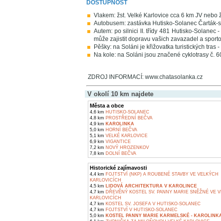
DOSTUPNOST
Vlakem: žst. Velké Karlovice cca 6 km JV neb
Autobusem: zastávka Hutisko-Solanec Čarták-
Autem: po silnici II. třídy 481 Hutisko-Solanec
může zajistit dopravu vašich zavazadel a sporto
Pěšky: na Soláni je křižovatka turistických tras 
Na kole: na Soláni jsou značené cyklotrasy č. 
ZDROJ INFORMACÍ: www.chatasolanka.cz
V okolí 10 km najdete
Města a obce
4,6 km
HUTISKO-SOLANEC
4,8 km
PROSTŘEDNÍ BEČVA
4,9 km
KAROLINKA
5,0 km
HORNÍ BEČVA
5,1 km
VELKÉ KARLOVICE
6,9 km
VIGANTICE
7,2 km
NOVÝ HROZENKOV
7,8 km
DOLNÍ BEČVA
Historické zajímavosti
4,4 km
FOJTSTVÍ (NKP) A ROUBENÉ STAVBY VE VELKÝCH
KARLOVICÍCH
4,5 km
LIDOVÁ ARCHITEKTURA V KAROLINCE
4,7 km
DŘEVĚNÝ KOSTEL SV. PANNY MARIE SNĚŽNÉ VE 
KARLOVICÍCH
4,7 km
KOSTEL SV. JOSEFA V HUTISKO-SOLANEC
4,7 km
FOJTSTVÍ V HUTISKO-SOLANEC
5,0 km
KOSTEL PANNY MARIE KARMELSKÉ - KAROLINK