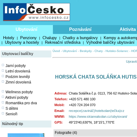
Ubytování
Poznávání
Aktivita
Hotely
Penziony
Chalupy
Chatky a bungalovy
Kempy a autokem
|
|
|
|
Ubytovny a hostely
Rekreační střediska
Výhodné balíčky ubytování
|
|
|
Úvod
-
Ubytování
-
Beskydy
-
Chaty
-
Hutisko-Solanec
-
HOR
Ubytovací balíčky
Upravit
Jarní pobyty
Letní dovolená
HORSKÁ CHATA SOLÁŇKA HUTIS
Podzim levněji
Zimní dovolená
Wellness pobyty
Adresa:
Chata Soláňka č.p. 0113, 756 62 Hutisko-Sol
Aktivní pobyty
Telefon:
+420 571 480 100
Romantika pro dva
Mobil:
+420 724 204 070
S dětmi
Email:
recepce(zavináč)hotelsolan(tečka)cz
Senioři
WWW:
https://www.skiarealsolan.cz/ubytovani/
GPS:
49°23'40,630"N, 18°15'1,770"E
Náhodný tip
Fotografie (4)