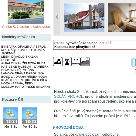
České Švýcarsko a Šluknovsko
Novinky InfoČesko
Cena ubytování osoba/noc:
od 0 Kč
BIKEPARK OPÁLENÁ PSTRUŽÍ
Kapacita bez přistýlek: 45
MIKULÁŠTÍKOVO FOJTSTVÍ V
JASENNÉ
LESNÍ DIVADLO SKALKA -
PODLESÍ
ALPALOUKA - ŽELEZNÁ RUDA
HASIČSKÉ MUZEUM - ŽAMBERK
BOWLING TŘEMOŠNÁ
LANOVÁ DRÁHA KAROLINKA
BOBOVÁ DRÁHA HRUBÁ VODA
KLÁŠTER BENEDIKTÍNEK BÍLÁ
HORA - PRAHA, ŘEPY
MUZEUM RAPOTÍNSKÉ SKLÁRNY
Horská chata Soláňka nabízí výjimečnou možnos
SOLÁŇ VRCHOL
, proto je ideálním místem pro 
Počasí v ČR
pro kolektivy pro pořádání soustředění, školení a
Okolí Soláně je významným rekreačním a turist
hřeben Javorníků. Za jasného počasí je vidět Jese
PROVOZNÍ DOBA
Soláňka poskytuje ubytování celoročně.