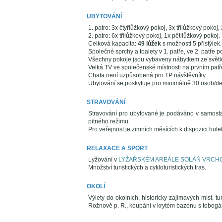
UBYTOVÁNÍ
1. patro: 3x čtyřlůžkový pokoj, 3x třílůžkový pokoj
2. patro: 6x třílůžkový pokoj, 1x pětilůžkový pokoj.
Celková kapacita:
49 lůžek
s možností 5 přistýlek.
Společné sprchy a toalety v 1. patře, ve 2. patře p
Všechny pokoje jsou vybaveny nábytkem ze světl
Velká TV ve společenské místnosti na prvním patř
Chata není uzpůsobená pro TP návštěvníky.
Ubytování se poskytuje pro minimálně 30 osob/den
STRAVOVÁNÍ
Stravování pro ubytované je podáváno v samosta
pitného režimu.
Pro veřejnost je zimních měsících k dispozici bufet
RELAXACE A SPORT
Lyžování v
LYŽAŘSKÉM AREÁLE SOLÁŇ VRCH
Množství turistických a cykloturistických tras.
OKOLÍ
Výlety do okolních, historicky zajímavých míst, t
Rožnově p. R., koupání v krytém bazénu s tobogán