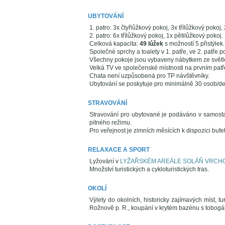
UBYTOVÁNÍ
1. patro: 3x čtyřlůžkový pokoj, 3x třílůžkový pokoj
2. patro: 6x třílůžkový pokoj, 1x pětilůžkový pokoj.
Celková kapacita:
49 lůžek
s možností 5 přistýlek.
Společné sprchy a toalety v 1. patře, ve 2. patře p
Všechny pokoje jsou vybaveny nábytkem ze světl
Velká TV ve společenské místnosti na prvním patř
Chata není uzpůsobená pro TP návštěvníky.
Ubytování se poskytuje pro minimálně 30 osob/den
STRAVOVÁNÍ
Stravování pro ubytované je podáváno v samosta
pitného režimu.
Pro veřejnost je zimních měsících k dispozici bufet
RELAXACE A SPORT
Lyžování v
LYŽAŘSKÉM AREÁLE SOLÁŇ VRCH
Množství turistických a cykloturistických tras.
OKOLÍ
Výlety do okolních, historicky zajímavých míst, t
Rožnově p. R., koupání v krytém bazénu s tobogán