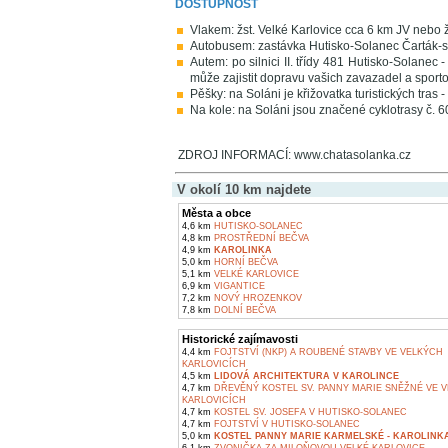
DOSTUPNOST
Vlakem: žst. Velké Karlovice cca 6 km JV neb
Autobusem: zastávka Hutisko-Solanec Čarták-
Autem: po silnici II. třídy 481 Hutisko-Solanec
může zajistit dopravu vašich zavazadel a sporto
Pěšky: na Soláni je křižovatka turistických tras 
Na kole: na Soláni jsou značené cyklotrasy č. 
ZDROJ INFORMACÍ: www.chatasolanka.cz
V okolí 10 km najdete
Města a obce
4,6 km
HUTISKO-SOLANEC
4,8 km
PROSTŘEDNÍ BEČVA
4,9 km
KAROLINKA
5,0 km
HORNÍ BEČVA
5,1 km
VELKÉ KARLOVICE
6,9 km
VIGANTICE
7,2 km
NOVÝ HROZENKOV
7,8 km
DOLNÍ BEČVA
Historické zajímavosti
4,4 km
FOJTSTVÍ (NKP) A ROUBENÉ STAVBY VE VELKÝCH
KARLOVICÍCH
4,5 km
LIDOVÁ ARCHITEKTURA V KAROLINCE
4,7 km
DŘEVĚNÝ KOSTEL SV. PANNY MARIE SNĚŽNÉ VE 
KARLOVICÍCH
4,7 km
KOSTEL SV. JOSEFA V HUTISKO-SOLANEC
4,7 km
FOJTSTVÍ V HUTISKO-SOLANEC
5,0 km
KOSTEL PANNY MARIE KARMELSKÉ - KAROLINK