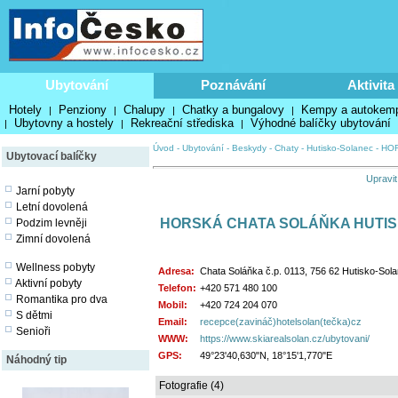
Ubytování
Poznávání
Aktivita
Hotely
Penziony
Chalupy
Chatky a bungalovy
Kempy a autokem
|
|
|
|
Ubytovny a hostely
Rekreační střediska
Výhodné balíčky ubytování
|
|
|
Úvod
-
Ubytování
-
Beskydy
-
Chaty
-
Hutisko-Solanec
-
HOR
Ubytovací balíčky
Upravit
Jarní pobyty
Letní dovolená
HORSKÁ CHATA SOLÁŇKA HUTIS
Podzim levněji
Zimní dovolená
Wellness pobyty
Adresa:
Chata Soláňka č.p. 0113, 756 62 Hutisko-Sol
Aktivní pobyty
Telefon:
+420 571 480 100
Romantika pro dva
Mobil:
+420 724 204 070
S dětmi
Email:
recepce(zavináč)hotelsolan(tečka)cz
Senioři
WWW:
https://www.skiarealsolan.cz/ubytovani/
GPS:
49°23'40,630"N, 18°15'1,770"E
Náhodný tip
Fotografie (4)