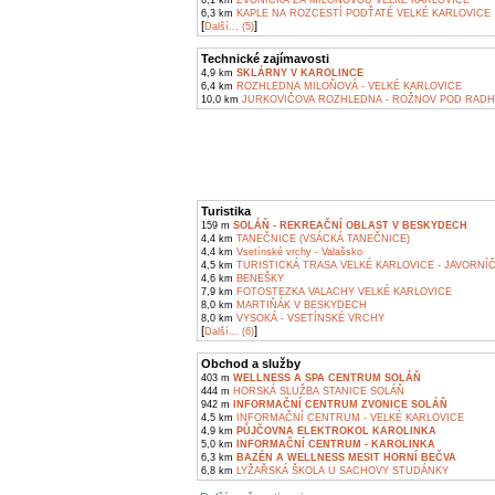
6,1 km
ZVONIČKA ZA MILOŇOVOU VELKÉ KARLOVICE
6,3 km
KAPLE NA ROZCESTÍ PODŤATÉ VELKÉ KARLOVICE
[
]
Další... (5)
Technické zajímavosti
4,9 km
SKLÁRNY V KAROLINCE
6,4 km
ROZHLEDNA MILOŇOVÁ - VELKÉ KARLOVICE
10,0 km
JURKOVIČOVA ROZHLEDNA - ROŽNOV POD RAD
Turistika
159 m
SOLÁŇ - REKREAČNÍ OBLAST V BESKYDECH
4,4 km
TANEČNICE (VSÁCKÁ TANEČNICE)
4,4 km
Vsetínské vrchy - Valašsko
4,5 km
TURISTICKÁ TRASA VELKÉ KARLOVICE - JAVORNÍ
4,6 km
BENEŠKY
7,9 km
FOTOSTEZKA VALACHY VELKÉ KARLOVICE
8,0 km
MARTIŇÁK V BESKYDECH
8,0 km
VYSOKÁ - VSETÍNSKÉ VRCHY
[
]
Další... (6)
Obchod a služby
403 m
WELLNESS A SPA CENTRUM SOLÁŇ
444 m
HORSKÁ SLUŽBA STANICE SOLÁŇ
942 m
INFORMAČNÍ CENTRUM ZVONICE SOLÁŇ
4,5 km
INFORMAČNÍ CENTRUM - VELKÉ KARLOVICE
4,9 km
PŮJČOVNA ELEKTROKOL KAROLINKA
5,0 km
INFORMAČNÍ CENTRUM - KAROLINKA
6,3 km
BAZÉN A WELLNESS MESIT HORNÍ BEČVA
6,8 km
LYŽAŘSKÁ ŠKOLA U SACHOVY STUDÁNKY