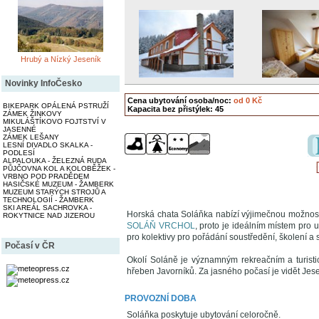
Hrubý a Nízký Jeseník
Novinky InfoČesko
Cena ubytování osoba/noc:
od 0 Kč
BIKEPARK OPÁLENÁ PSTRUŽÍ
Kapacita bez přistýlek: 45
ZÁMEK ŽINKOVY
MIKULÁŠTÍKOVO FOJTSTVÍ V
JASENNÉ
ZÁMEK LEŠANY
LESNÍ DIVADLO SKALKA -
PODLESÍ
ALPALOUKA - ŽELEZNÁ RUDA
PŮJČOVNA KOL A KOLOBĚŽEK -
VRBNO POD PRADĚDEM
HASIČSKÉ MUZEUM - ŽAMBERK
MUZEUM STARÝCH STROJŮ A
TECHNOLOGIÍ - ŽAMBERK
SKI AREÁL SACHROVKA -
Horská chata Soláňka nabízí výjimečnou možnos
ROKYTNICE NAD JIZEROU
SOLÁŇ VRCHOL
, proto je ideálním místem pro 
pro kolektivy pro pořádání soustředění, školení a
Počasí v ČR
Okolí Soláně je významným rekreačním a turist
hřeben Javorníků. Za jasného počasí je vidět Jese
PROVOZNÍ DOBA
Soláňka poskytuje ubytování celoročně.