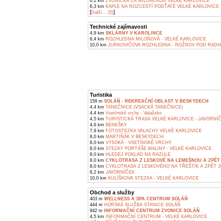
6,1 km
ZVONIČKA ZA MILOŇOVOU VELKÉ KARLOVICE
6,3 km
KAPLE NA ROZCESTÍ PODŤATÉ VELKÉ KARLOVICE
[
]
Další... (5)
Technické zajímavosti
4,9 km
SKLÁRNY V KAROLINCE
6,4 km
ROZHLEDNA MILOŇOVÁ - VELKÉ KARLOVICE
10,0 km
JURKOVIČOVA ROZHLEDNA - ROŽNOV POD RAD
Turistika
159 m
SOLÁŇ - REKREAČNÍ OBLAST V BESKYDECH
4,4 km
TANEČNICE (VSÁCKÁ TANEČNICE)
4,4 km
Vsetínské vrchy - Valašsko
4,5 km
TURISTICKÁ TRASA VELKÉ KARLOVICE - JAVORNÍ
4,6 km
BENEŠKY
7,9 km
FOTOSTEZKA VALACHY VELKÉ KARLOVICE
8,0 km
MARTIŇÁK V BESKYDECH
8,0 km
VYSOKÁ - VSETÍNSKÉ VRCHY
8,0 km
STEZKY PORTÁŠE MALINY - VELKÉ KARLOVICE
8,0 km
HLEDEJ POKLAD NA RAZULE
8,0 km
CYKLOTRASA Z LESKOVÉ NA LEMEŠNOU A ZPĚT 
8,0 km
CYKLOTRASA Z LESKOVÉHO NA TŘEŠTÍK A ZPĚT 2
8,2 km
JAVORNÍČEK
10,0 km
KULÍŠKOVA STEZKA - VELKÉ KARLOVICE
Obchod a služby
403 m
WELLNESS A SPA CENTRUM SOLÁŇ
444 m
HORSKÁ SLUŽBA STANICE SOLÁŇ
942 m
INFORMAČNÍ CENTRUM ZVONICE SOLÁŇ
4,5 km
INFORMAČNÍ CENTRUM - VELKÉ KARLOVICE