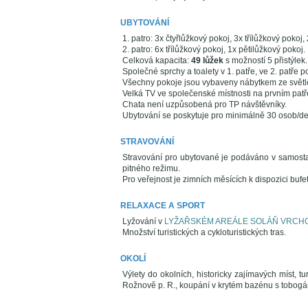
UBYTOVÁNÍ
1. patro: 3x čtyřlůžkový pokoj, 3x třílůžkový pokoj
2. patro: 6x třílůžkový pokoj, 1x pětilůžkový pokoj.
Celková kapacita:
49 lůžek
s možností 5 přistýlek.
Společné sprchy a toalety v 1. patře, ve 2. patře p
Všechny pokoje jsou vybaveny nábytkem ze světl
Velká TV ve společenské místnosti na prvním patř
Chata není uzpůsobená pro TP návštěvníky.
Ubytování se poskytuje pro minimálně 30 osob/den
STRAVOVÁNÍ
Stravování pro ubytované je podáváno v samosta
pitného režimu.
Pro veřejnost je zimních měsících k dispozici bufet
RELAXACE A SPORT
Lyžování v
LYŽAŘSKÉM AREÁLE SOLÁŇ VRCH
Množství turistických a cykloturistických tras.
OKOLÍ
Výlety do okolních, historicky zajímavých míst, t
Rožnově p. R., koupání v krytém bazénu s tobogán