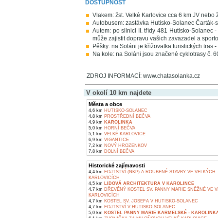
DOSTUPNOST
Vlakem: žst. Velké Karlovice cca 6 km JV neb
Autobusem: zastávka Hutisko-Solanec Čarták-
Autem: po silnici II. třídy 481 Hutisko-Solanec
může zajistit dopravu vašich zavazadel a sporto
Pěšky: na Soláni je křižovatka turistických tras 
Na kole: na Soláni jsou značené cyklotrasy č. 
ZDROJ INFORMACÍ: www.chatasolanka.cz
V okolí 10 km najdete
Města a obce
4,6 km
HUTISKO-SOLANEC
4,8 km
PROSTŘEDNÍ BEČVA
4,9 km
KAROLINKA
5,0 km
HORNÍ BEČVA
5,1 km
VELKÉ KARLOVICE
6,9 km
VIGANTICE
7,2 km
NOVÝ HROZENKOV
7,8 km
DOLNÍ BEČVA
Historické zajímavosti
4,4 km
FOJTSTVÍ (NKP) A ROUBENÉ STAVBY VE VELKÝCH
KARLOVICÍCH
4,5 km
LIDOVÁ ARCHITEKTURA V KAROLINCE
4,7 km
DŘEVĚNÝ KOSTEL SV. PANNY MARIE SNĚŽNÉ VE 
KARLOVICÍCH
4,7 km
KOSTEL SV. JOSEFA V HUTISKO-SOLANEC
4,7 km
FOJTSTVÍ V HUTISKO-SOLANEC
5,0 km
KOSTEL PANNY MARIE KARMELSKÉ - KAROLINK