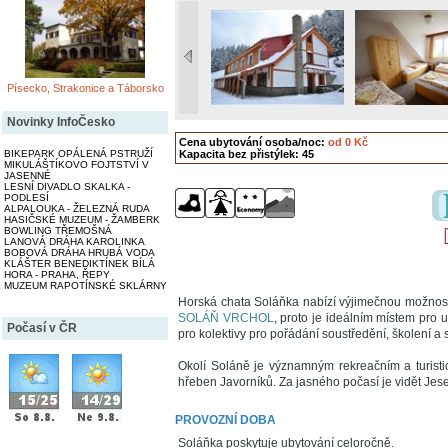
Písecko, Strakonice a Táborsko
Novinky InfoČesko
Cena ubytování osoba/noc:
od 0 Kč
BIKEPARK OPÁLENÁ PSTRUŽÍ
Kapacita bez přistýlek: 45
MIKULÁŠTÍKOVO FOJTSTVÍ V
JASENNÉ
LESNÍ DIVADLO SKALKA -
PODLESÍ
ALPALOUKA - ŽELEZNÁ RUDA
HASIČSKÉ MUZEUM - ŽAMBERK
BOWLING TŘEMOŠNÁ
LANOVÁ DRÁHA KAROLINKA
BOBOVÁ DRÁHA HRUBÁ VODA
KLÁŠTER BENEDIKTÍNEK BÍLÁ
HORA - PRAHA, ŘEPY
MUZEUM RAPOTÍNSKÉ SKLÁRNY
Horská chata Soláňka nabízí výjimečnou možnos
SOLÁŇ VRCHOL
, proto je ideálním místem pro 
Počasí v ČR
pro kolektivy pro pořádání soustředění, školení a
Okolí Soláně je významným rekreačním a turist
hřeben Javorníků. Za jasného počasí je vidět Jese
PROVOZNÍ DOBA
Soláňka poskytuje ubytování celoročně.