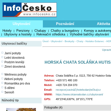
Ubytování
Poznávání
Aktivita
Hotely
Penziony
Chalupy
Chatky a bungalovy
Kempy a autokem
|
|
|
|
Ubytovny a hostely
Rekreační střediska
Výhodné balíčky ubytování
|
|
|
Úvod
-
Ubytování
-
Beskydy
-
Chaty
-
Hutisko-Solanec
-
HOR
Ubytovací balíčky
Upravit
Jarní pobyty
Letní dovolená
HORSKÁ CHATA SOLÁŇKA HUTIS
Podzim levněji
Zimní dovolená
Wellness pobyty
Adresa:
Chata Soláňka č.p. 0113, 756 62 Hutisko-Sol
Aktivní pobyty
Telefon:
+420 571 480 100
Romantika pro dva
Mobil:
+420 724 204 070
S dětmi
Email:
recepce(zavináč)hotelsolan(tečka)cz
Senioři
WWW:
https://www.skiarealsolan.cz/ubytovani/
GPS:
49°23'40,630"N, 18°15'1,770"E
Náhodný tip
Fotografie (4)