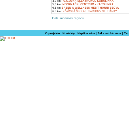
4,9 km
PŮJČOVNA ELEKTROKOL KAROLINKA
5,0 km
INFORMAČNÍ CENTRUM - KAROLINKA
6,3 km
BAZÉN A WELLNESS MESIT HORNÍ BEČVA
6,8 km
LYŽAŘSKÁ ŠKOLA U SACHOVY STUDÁNKY
Další možnosti regionu ...
O projektu
|
Kontakty
|
Napište nám
|
Zákaznická zóna
|
Cen