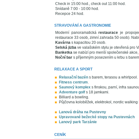
Check in 15:00 hod., check out 11:00 hod.
Snídaně 7:00 - 10:00 hod.
Recepce 24 hod.
STRAVOVÁNÍ A GASTRONOMIE
Moderní panoramatická
restaurace
je propoje
restaurace 33 osob, zimní zahrada 50 osob). Nab
Kavárna
s kapacitou 20 osob.
Selská jizba
ve valašském stylu je otevřená pro Va
Banketka
se nabízí pro menší společenské akce,
Noční bar
s příjemným posezením u krbu s barem, 
RELAXACE A SPORT
Relaxační bazén
s barem, terasou a whirlpool.
Fitness centrum
.
Saunový komplex
s finskou, parní, infra sau
Adventure golf
s 18 jamkami.
Billiard a bowling.
Půjčovna koloběžek, elektrokol, nordic walking 
Lanová dráha na Pustevny
Upravované bežecké stopy na Pustevnách
Lanový park Tarzánie
CENÍK