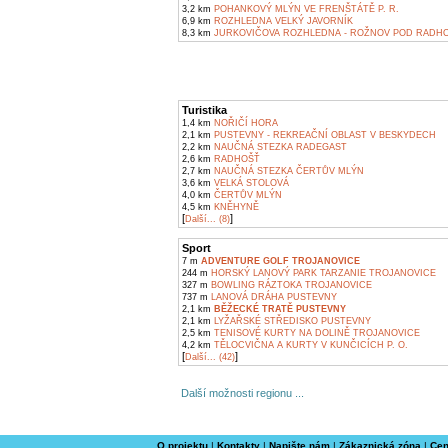
3,2 km
POHANKOVÝ MLÝN VE FRENŠTÁTĚ P. R.
6,9 km
ROZHLEDNA VELKÝ JAVORNÍK
8,3 km
JURKOVIČOVA ROZHLEDNA - ROŽNOV POD RADH
Turistika
1,4 km
NOŘIČÍ HORA
2,1 km
PUSTEVNY - REKREAČNÍ OBLAST V BESKYDECH
2,2 km
NAUČNÁ STEZKA RADEGAST
2,6 km
RADHOŠŤ
2,7 km
NAUČNÁ STEZKA ČERTŮV MLÝN
3,6 km
VELKÁ STOLOVÁ
4,0 km
ČERTŮV MLÝN
4,5 km
KNĚHYNĚ
[
]
Další... (8)
Sport
7 m
ADVENTURE GOLF TROJANOVICE
244 m
HORSKÝ LANOVÝ PARK TARZANIE TROJANOVICE
327 m
BOWLING RÁZTOKA TROJANOVICE
737 m
LANOVÁ DRÁHA PUSTEVNY
2,1 km
BĚŽECKÉ TRATĚ PUSTEVNY
2,1 km
LYŽAŘSKÉ STŘEDISKO PUSTEVNY
2,5 km
TENISOVÉ KURTY NA DOLINĚ TROJANOVICE
4,2 km
TĚLOCVIČNA A KURTY V KUNČICÍCH P. O.
[
]
Další... (42)
Další možnosti regionu ...
O projektu
|
Kontakty
|
Napište nám
|
Zákaznická zóna
|
Cen