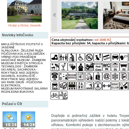
Hrubý a Nízký Jeseník
Novinky InfoČesko
Cena ubytování osoba/noc:
od 1645 Kč
Kapacita bez přistýlek: 54, kapacita s přistýlkami: 6
MIKULÁŠTÍKOVO FOJTSTVÍ V
JASENNÉ
ALPALOUKA - ŽELEZNÁ RUDA
PŮJČOVNA KOL A KOLOBĚŽEK -
VRBNO POD PRADĚDEM
HASIČSKÉ MUZEUM - ŽAMBERK
MUZEUM STARÝCH STROJŮ A
TECHNOLOGIÍ - ŽAMBERK
SKI AREÁL SACHROVKA -
ROKYTNICE NAD JIZEROU
SKIAREÁL KOUPALIŠTĚ -
ROKYTNICE NAD JIZEROU
SKI PARK GRUŇ - PŮJČOVNA
ELEKTROKOL
MUZEUM RAPOTÍNSKÉ SKLÁRNY
ROZHLEDNA BUKOVKA
Počasí v ČR
Dopřejte si jedinečný zážitek v hotelu Troye
panoramatickým výhledem nabízí pokrmy z lokál
vířivkou. Komfortní pokoje s dechberoucím výhl