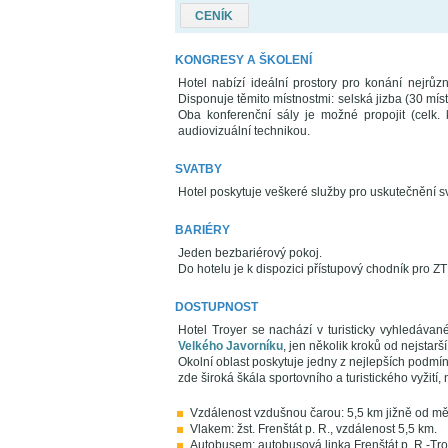
CENÍK
KONGRESY A ŠKOLENÍ
Hotel nabízí ideální prostory pro konání nejrůz
Disponuje těmito místnostmi: selská jizba (30 míst)
Oba konferenční sály je možné propojit (celk.
audiovizuální technikou.
SVATBY
Hotel poskytuje veškeré služby pro uskutečnění sv
BARIÉRY
Jeden bezbariérový pokoj.
Do hotelu je k dispozici přístupový chodník pro ZTP
DOSTUPNOST
Hotel Troyer se nachází v turisticky vyhledáva
Velkého Javorníku
, jen několik kroků od nejstarš
Okolní oblast poskytuje jedny z nejlepších podmí
zde široká škála sportovního a turistického vyžití,
Vzdálenost vzdušnou čarou: 5,5 km jižně od měs
Vlakem: žst. Frenštát p. R., vzdálenost 5,5 km.
Autobusem: autobusová linka Frenštát p. R.-Tro