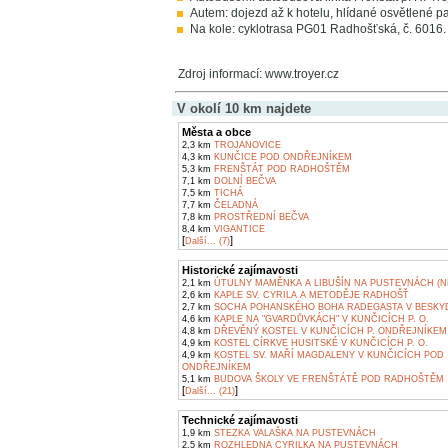
Autem: dojezd až k hotelu, hlídané osvětlené pa
Na kole: cyklotrasa PG01 Radhošťská, č. 6016.
Zdroj informací: www.troyer.cz
V okolí 10 km najdete
Města a obce
2,3 km
TROJANOVICE
4,3 km
KUNČICE POD ONDŘEJNÍKEM
5,3 km
FRENŠTÁT POD RADHOŠTĚM
7,1 km
DOLNÍ BEČVA
7,5 km
TICHÁ
7,7 km
ČELADNÁ
7,8 km
PROSTŘEDNÍ BEČVA
8,4 km
VIGANTICE
[
]
Další... (7)
Historické zajímavosti
2,1 km
ÚTULNY MAMĚNKA A LIBUŠÍN NA PUSTEVNÁCH (N
2,6 km
KAPLE SV. CYRILA A METODĚJE RADHOŠŤ
2,7 km
SOCHA POHANSKÉHO BOHA RADEGASTA V BESKY
4,6 km
KAPLE NA "GVARDŮVKÁCH" V KUNČICÍCH P. O.
4,8 km
DŘEVĚNÝ KOSTEL V KUNČICÍCH P. ONDŘEJNÍKEM
4,9 km
KOSTEL CÍRKVE HUSITSKÉ V KUNČICÍCH P. O.
4,9 km
KOSTEL SV. MAŘÍ MAGDALENY V KUNČICÍCH POD
ONDŘEJNÍKEM
5,1 km
BUDOVA ŠKOLY VE FRENŠTÁTĚ POD RADHOŠTĚM
[
]
Další... (21)
Technické zajímavosti
1,9 km
STEZKA VALAŠKA NA PUSTEVNÁCH
2,5 km
ROZHLEDNA CYRILKA NA PUSTEVNÁCH