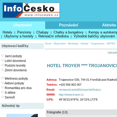
Ubytování
Poznávání
Aktivita
Hotely
Penziony
Chalupy
Chatky a bungalovy
Kempy a autokem
|
|
|
|
Ubytovny a hostely
Rekreační střediska
Výhodné balíčky ubytování
|
|
|
Úvod
-
Ubytování
-
Beskydy
-
Hotely
-
Trojanovice
-
HOTEL 
Ubytovací balíčky
Upravit
Jarní pobyty
Letní dovolená
HOTEL TROYER **** TROJANOVIC
Podzim levněji
Zimní dovolená
Wellness pobyty
Adresa:
Trojanovice 530, 744 01 Frenštát pod Radho
Aktivní pobyty
Telefon:
+420 556 802 007
Romantika pro dva
Email:
recepce(zavináč)troyer(tečka)cz
S dětmi
WWW:
http://www.troyer.cz
Senioři
GPS:
49°30'23,979"N, 18°15'6,173"E
Náhodný tip
Fotografie (13)