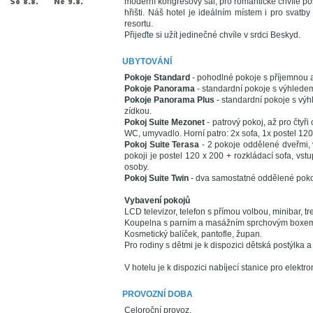
moderní kongresový sál, pro romantické chvíle po
hřišti. Náš hotel je ideálním místem i pro svatb
resortu.
Přijeďte si užít jedinečné chvíle v srdci Beskyd.
UBYTOVÁNÍ
Pokoje Standard
- pohodlné pokoje s příjemnou 
Pokoje Panorama
- standardní pokoje s výhledem
Pokoje Panorama Plus
- standardní pokoje s výh
zídkou.
Pokoj Suite Mezonet
- patrový pokoj, až pro čtyř
WC, umyvadlo. Horní patro: 2x sofa, 1x postel 120
Pokoj Suite Terasa
- 2 pokoje oddělené dveřmi,
pokoji je postel 120 x 200 + rozkládací sofa, vs
osoby.
Pokoj Suite Twin
- dva samostatné oddělené poko
Vybavení pokojů
LCD televizor, telefon s přímou volbou, minibar, tre
Koupelna s parním a masážním sprchovým boxem,
Kosmetický balíček, pantofle, župan.
Pro rodiny s dětmi je k dispozici dětská postýlka a
V hotelu je k dispozici nabíjecí stanice pro elektro
PROVOZNÍ DOBA
Celoroční provoz.