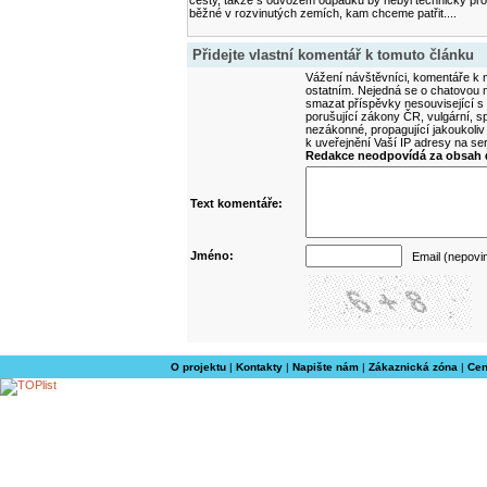
cesty, takže s odvozem odpadků by nebyl technický prob
běžné v rozvinutých zemích, kam chceme patřit....
Přidejte vlastní komentář k tomuto článku
Vážení návštěvníci, komentáře k m
ostatním. Nejedná se o chatovou m
smazat příspěvky nesouvisející s
porušující zákony ČR, vulgární, sp
nezákonné, propagující jakoukoliv
k uveřejnění Vaší IP adresy na s
Redakce neodpovídá za obsah d
Text komentáře:
Jméno:
Email (nepovi
O projektu
|
Kontakty
|
Napište nám
|
Zákaznická zóna
|
Cen