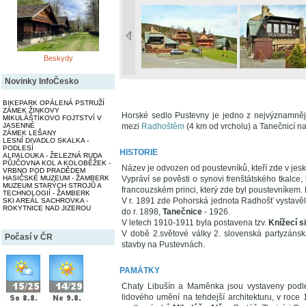
Beskydy
Novinky InfoČesko
BIKEPARK OPÁLENÁ PSTRUŽÍ
ZÁMEK ŽINKOVY
Horské sedlo Pustevny je jedno z nejvýznamněj
MIKULÁŠTÍKOVO FOJTSTVÍ V
JASENNÉ
mezi
Radhoštěm
(4 km od vrcholu) a Tanečnicí na
ZÁMEK LEŠANY
LESNÍ DIVADLO SKALKA -
PODLESÍ
HISTORIE
ALPALOUKA - ŽELEZNÁ RUDA
PŮJČOVNA KOL A KOLOBĚŽEK -
Název je odvozen od poustevníků, kteří zde v jeskyn
VRBNO POD PRADĚDEM
HASIČSKÉ MUZEUM - ŽAMBERK
Vypráví se pověsti o synovi frenštátského tkalce
MUZEUM STARÝCH STROJŮ A
francouzském princi, který zde byl poustevníkem. 
TECHNOLOGIÍ - ŽAMBERK
V r. 1891 zde Pohorská jednota Radhošť vystavěl
SKI AREÁL SACHROVKA -
ROKYTNICE NAD JIZEROU
do r. 1898,
Tanečnice
- 1926.
V letech 1910-1911 byla postavena tzv.
Knížecí si
V době 2.světové války 2. slovenská partyzánsk
Počasí v ČR
stavby na Pustevnách.
PAMÁTKY
Chaty Libušín a Maměnka jsou vystaveny pod
lidového umění na tehdejší architekturu, v roce