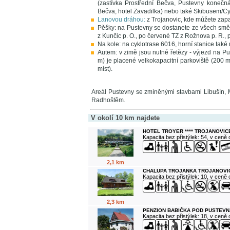
(zastívka Prostřední Bečva, Pustevny konečná
Bečva, hotel Zavadilka) nebo také Skibusem/
Lanovou dráhou:
z Trojanovic, kde můžete zapa
Pěšky: na Pustevny se dostanete ze všech směr
z Kunčic p. O., po červené TZ z Rožnova p. R., 
Na kole: na cyklotrase 6016, horní stanice tak
Autem: v zimě jsou nutné řetězy - výjezd na P
m) je placené velkokapacitní parkoviště (200 m
míst).
Areál Pustevny se zmíněnými stavbami Libušín, 
Radhoštěm.
V okolí 10 km najdete
HOTEL TROYER **** TROJANOVIC
Kapacita bez přistýlek: 54, v ceně
2,1 km
CHALUPA TROJANKA TROJANOVI
Kapacita bez přistýlek: 10, v ceně
2,3 km
PENZION BABIČKA POD PUSTEVN
Kapacita bez přistýlek: 18, v ceně