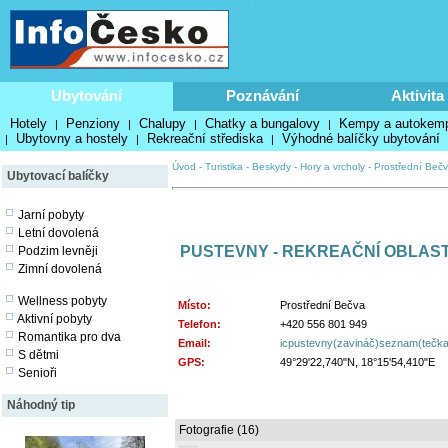
Ubytování
Poznávání
Aktivita
Hotely
Penziony
Chalupy
Chatky a bungalovy
Kempy a autokem
|
|
|
|
Ubytovny a hostely
Rekreační střediska
Výhodné balíčky ubytování
|
|
|
Úvod
-
Turistika
-
Beskydy
-
Hory a vrcholy
-
Prostřední Beč
Ubytovací balíčky
Jarní pobyty
Letní dovolená
PUSTEVNY - REKREAČNÍ OBLAS
Podzim levněji
Zimní dovolená
Wellness pobyty
Místo:
Prostřední Bečva
Aktivní pobyty
Telefon:
+420 556 801 949
Romantika pro dva
Email:
icpustevny(zavináč)seznam(tečk
S dětmi
GPS:
49°29'22,740"N, 18°15'54,410"E
Senioři
Náhodný tip
Fotografie (16)