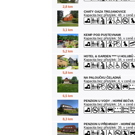
2,8 km
CHATY OAZA TROJANOVICE
Kapacita bez přistýlek: 48, v ceně
3,1 km
KEMP POD PUSTEVNAMI
Kapacita bez přistýlek: 56, v ceně
5,2 km
HOTEL & GARDEN **** U HOLUBŮ 
Kapacita bez přistýlek: 34, v ceně
5,8 km
NA PALOUČKU ČELADNÁ
Kapacita bez přistýlek: 4, v ceně 
6,5 km
PENZION U VODY - HORNÍ BEČVA
Kapacita bez přistýlek: 14, v ceně
8,3 km
PENZION U PŘEHRADY - HORNÍ B
Kapacita bez přistýlek: 39, v ceně