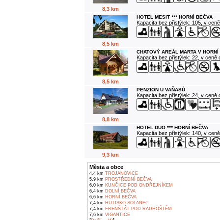
8,3 km
HOTEL MESIT *** HORNÍ BEČVA
Kapacita bez přistýlek: 105, v cen
8,5 km
CHATOVÝ AREÁL MARTA V HORNÍ
Kapacita bez přistýlek: 22, v ceně
8,5 km
PENZION U VAŇASŮ
Kapacita bez přistýlek: 24, v ceně
8,8 km
HOTEL DUO *** HORNÍ BEČVA
Kapacita bez přistýlek: 140, v cen
9,3 km
Města a obce
4,4 km
TROJANOVICE
5,9 km
PROSTŘEDNÍ BEČVA
6,0 km
KUNČICE POD ONDŘEJNÍKEM
6,4 km
DOLNÍ BEČVA
6,6 km
HORNÍ BEČVA
7,4 km
HUTISKO-SOLANEC
7,4 km
FRENŠTÁT POD RADHOŠTĚM
7,6 km
VIGANTICE