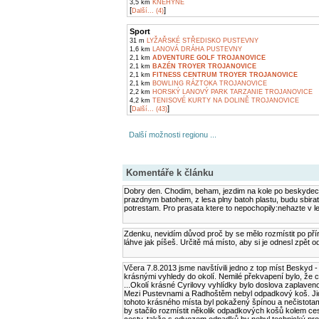
3,5 km
KNĚHYNĚ
[
]
Další... (4)
Sport
31 m
LYŽAŘSKÉ STŘEDISKO PUSTEVNY
1,6 km
LANOVÁ DRÁHA PUSTEVNY
2,1 km
ADVENTURE GOLF TROJANOVICE
2,1 km
BAZÉN TROYER TROJANOVICE
2,1 km
FITNESS CENTRUM TROYER TROJANOVICE
2,1 km
BOWLING RÁZTOKA TROJANOVICE
2,2 km
HORSKÝ LANOVÝ PARK TARZANIE TROJANOVICE
4,2 km
TENISOVÉ KURTY NA DOLINĚ TROJANOVICE
[
]
Další... (43)
Další možnosti regionu ...
Komentáře k článku
Dobry den. Chodim, beham, jezdim na kole po beskydech ji
prazdnym batohem, z lesa plny batoh plastu, budu sbira
potrestam. Pro prasata ktere to nepochopily:nehazte v l
Zdenku, nevidím důvod proč by se mělo rozmístit po pří
láhve jak píšeš. Určitě má místo, aby si je odnesl zpět od
Včera 7.8.2013 jsme navštívili jedno z top míst Beskyd 
krásnými vyhledy do okolí. Nemilé překvapení bylo, že c
...Okolí krásné Cyrilovy vyhlídky bylo doslova zaplaveno
Mezi Pustevnami a Radhoštěm nebyl odpadkový koš. Jidin
tohoto krásného místa byl pokažený špínou a nečistotami
by stačilo rozmístit několik odpadkových košů kolem ces