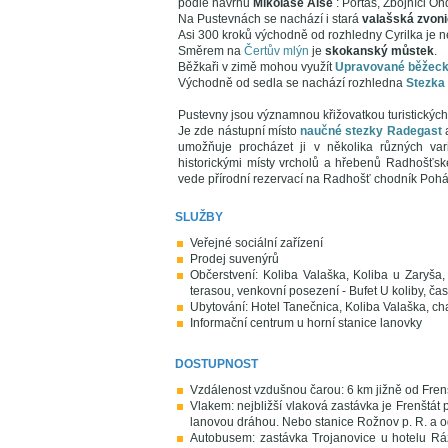
podle návrhů
Mikoláše Alše
: Portáš, Zbojníci On
Na Pustevnách se nachází i stará
valašská zvon
Asi 300 kroků východně od rozhledny Cyrilka je 
Směrem na
Čertův mlýn
je
skokanský můstek
.
Běžkaři v zimě mohou využít
Upravované běžeck
Východně od sedla se nachází rozhledna
Stezka
Pustevny jsou významnou křižovatkou turistických
Je zde nástupní místo
naučné stezky Radegast
umožňuje procházet ji v několika různých vari
historickými místy vrcholů a hřebenů Radhošťské 
vede přírodní rezervací na Radhošť chodník Poh
SLUŽBY
Veřejné sociální zařízení
Prodej suvenýrů
Občerstvení: Koliba Valaška, Koliba u Zaryša
terasou, venkovní posezení - Bufet U koliby, čas
Ubytování: Hotel Tanečnica, Koliba Valaška, c
Informační centrum u horní stanice lanovky
DOSTUPNOST
Vzdálenost vzdušnou čarou: 6 km jižně od Frenš
Vlakem: nejbližší vlaková zastávka je Frenštát
lanovou dráhou. Nebo stanice Rožnov p. R. a 
Autobusem: zastávka Trojanovice u hotelu Rá