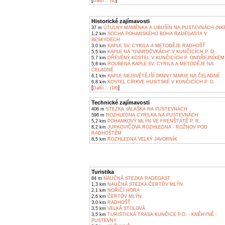
[
]
Další... (4)
Historické zajímavosti
37 m
ÚTULNY MAMĚNKA A LIBUŠÍN NA PUSTEVNÁCH (NK
1,2 km
SOCHA POHANSKÉHO BOHA RADEGASTA V
BESKYDECH
3,0 km
KAPLE SV. CYRILA A METODĚJE RADHOŠŤ
5,5 km
KAPLE NA "GVARDŮVKÁCH" V KUNČICÍCH P. O.
5,7 km
DŘEVĚNÝ KOSTEL V KUNČICÍCH P. ONDŘEJNÍKEM
5,8 km
ROUBENÁ KAPLE SV. CYRILA A METODĚJE NA
ČELADNÉ
6,1 km
KAPLE NEJSVĚTĚJŠÍ PANNY MARIE NA ČELADNÉ
6,8 km
KOSTEL CÍRKVE HUSITSKÉ V KUNČICÍCH P. O.
[
]
Další... (18)
Technické zajímavosti
406 m
STEZKA VALAŠKA NA PUSTEVNÁCH
596 m
ROZHLEDNA CYRILKA NA PUSTEVNÁCH
5,2 km
POHANKOVÝ MLÝN VE FRENŠTÁTĚ P. R.
8,2 km
JURKOVIČOVA ROZHLEDNA - ROŽNOV POD
RADHOŠTĚM
8,5 km
ROZHLEDNA VELKÝ JAVORNÍK
Turistika
84 m
NAUČNÁ STEZKA RADEGAST
1,3 km
NAUČNÁ STEZKA ČERTŮV MLÝN
2,1 km
NOŘIČÍ HORA
2,6 km
ČERTŮV MLÝN
3,0 km
RADHOŠŤ
3,5 km
VELKÁ STOLOVÁ
3,5 km
TURISTICKÁ TRASA KUNČICE P.O. - KNĚHYNĚ -
PUSTEVNY