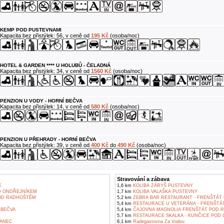
KEMP POD PUSTEVNAMI
Kapacita bez přistýlek: 56, v ceně od
195 Kč
(osoba/noc)
HOTEL & GARDEN **** U HOLUBŮ - ČELADNÁ
Kapacita bez přistýlek: 34, v ceně od
1560 Kč
(osoba/noc)
PENZION U VODY - HORNÍ BEČVA
Kapacita bez přistýlek: 14, v ceně od
580 Kč
(osoba/noc)
PENZION U PŘEHRADY - HORNÍ BEČVA
Kapacita bez přistýlek: 39, v ceně od
400 Kč
do
490 Kč
(osoba/noc)
Stravování a zábava
E
1,6 km
KOLIBA ZÁRYŠ PUSTEVNY
 ONDŘEJNÍKEM
1,7 km
KOLIBA VALAŠKA PUSTEVNY
OD RADHOŠTĚM
5,2 km
ZEBRA BAR RESTAURANT - FRENŠTÁT
5,4 km
RESTAURACE U VETERÁNA - FRENŠTÁ
BEČVA
5,4 km
ČAJOVNA MAGNOLIA FRENŠTÁT POD 
5,7 km
RESTAURACE SKALKA - KUNČICE POD
ANEC
6,1 km
Radegastovna Za Vodou