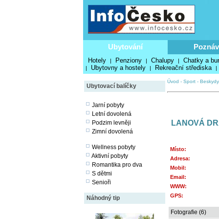
Ubytování
Poznáv
Hotely
Penziony
Chalupy
Chatky a bu
|
|
|
Ubytovny a hostely
Rekreační střediska
|
|
|
Úvod
-
Sport
-
Beskydy
Ubytovací balíčky
Jarní pobyty
Letní dovolená
LANOVÁ DR
Podzim levněji
Zimní dovolená
Wellness pobyty
Místo:
Aktivní pobyty
Adresa:
Romantika pro dva
Mobil:
S dětmi
Email:
Senioři
WWW:
GPS:
Náhodný tip
Fotografie (6)