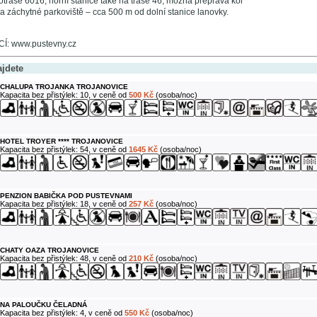
otrase 6016, horní stanice také na trase 46, možná přeprava kol
a záchytné parkoviště – cca 500 m od dolní stanice lanovky.
: www.pustevny.cz
ajdete
CHALUPA TROJANKA TROJANOVICE
Kapacita bez přistýlek: 10, v ceně od
500 Kč
(osoba/noc)
HOTEL TROYER **** TROJANOVICE
Kapacita bez přistýlek: 54, v ceně od
1645 Kč
(osoba/noc)
PENZION BABIČKA POD PUSTEVNAMI
Kapacita bez přistýlek: 18, v ceně od
257 Kč
(osoba/noc)
CHATY OAZA TROJANOVICE
Kapacita bez přistýlek: 48, v ceně od
210 Kč
(osoba/noc)
NA PALOUČKU ČELADNÁ
Kapacita bez přistýlek: 4, v ceně od
550 Kč
(osoba/noc)