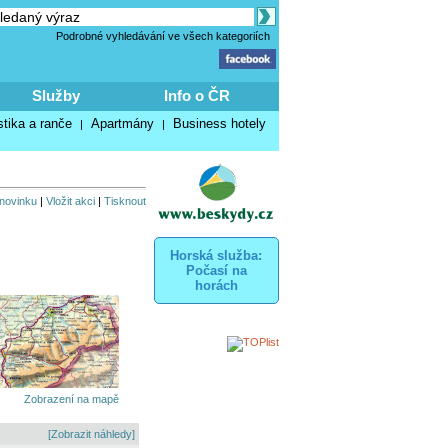
Podrobné vyhledávání ve všech kategoriích
Služby
Info o ČR
stika a ranče
Apartmány
Business hotely
|
|
 novinku
|
Vložit akci
|
Tisknout
Horská služba:
Počasí na
horách
Zobrazení na mapě
[Zobrazit náhledy]