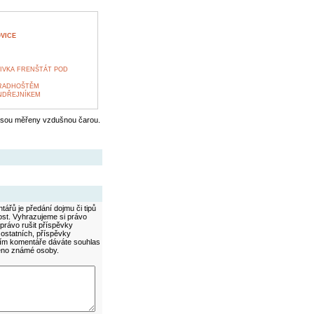
VICE
IVKA FRENŠTÁT POD
 RADHOŠTĚM
NDŘEJNÍKEM
jsou měřeny vzdušnou čarou.
ářů je předání dojmu či tipů
ost. Vyhrazujeme si právo
právo rušit příspěvky
 ostatních, příspěvky
áním komentáře dáváte souhlas
méno známé osoby.