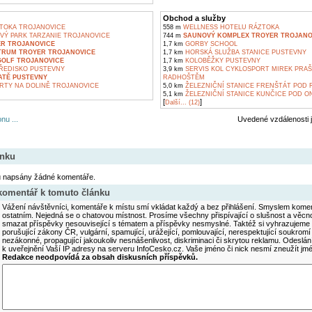
Obchod a služby
TOKA TROJANOVICE
558 m
WELLNESS HOTELU RÁZTOKA
Ý PARK TARZANIE TROJANOVICE
744 m
SAUNOVÝ KOMPLEX TROYER TROJANO
R TROJANOVICE
1,7 km
GORBY SCHOOL
TRUM TROYER TROJANOVICE
1,7 km
HORSKÁ SLUŽBA STANICE PUSTEVNY
OLF TROJANOVICE
1,7 km
KOLOBĚŽKY PUSTEVNY
ŘEDISKO PUSTEVNY
3,9 km
SERVIS KOL CYKLOSPORT MIREK PRAŠ
ATĚ PUSTEVNY
RADHOŠTĚM
RTY NA DOLINĚ TROJANOVICE
5,0 km
ŽELEZNIČNÍ STANICE FRENŠTÁT POD
5,1 km
ŽELEZNIČNÍ STANICE KUNČICE POD O
[
]
Další... (12)
nu ...
Uvedené vzdálenosti 
ánku
u napsány žádné komentáře.
 komentář k tomuto článku
Vážení návštěvníci, komentáře k místu smí vkládat každý a bez přihlášení. Smyslem koment
ostatním. Nejedná se o chatovou místnost. Prosíme všechny přispívající o slušnost a věcn
smazat příspěvky nesouvisející s tématem a příspěvky nesmyslné. Taktéž si vyhrazujeme 
porušující zákony ČR, vulgární, spamující, urážející, pomlouvající, nerespektující soukromí
nezákonné, propagující jakoukoliv nesnášenlivost, diskriminaci či skrytou reklamu. Odesl
k uveřejnění Vaší IP adresy na serveru InfoCesko.cz. Vaše jméno či nick nesmí zneužít j
Redakce neodpovídá za obsah diskusních příspěvků.