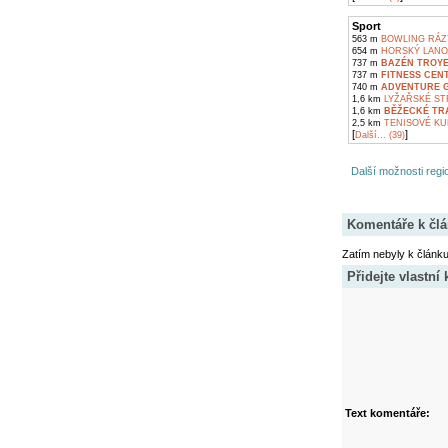
Sport
563 m
BOWLING RÁZ
654 m
HORSKÝ LANOV
737 m
BAZÉN TROYE
737 m
FITNESS CEN
740 m
ADVENTURE G
1,6 km
LYŽAŘSKÉ ST
1,6 km
BĚŽECKÉ TR
2,5 km
TENISOVÉ KU
[
]
Další... (39)
Další možnosti regio
Komentáře k čl
Zatím nebyly k článk
Přidejte vlastní
Text komentáře: