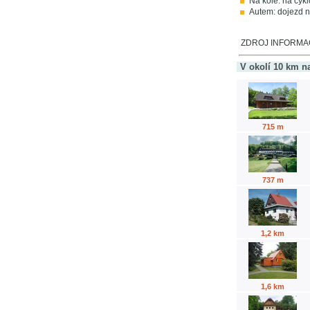
Na kole: na cykl
Autem: dojezd n
ZDROJ INFORMACÍ
V okolí 10 km n
715 m
737 m
1,2 km
1,6 km