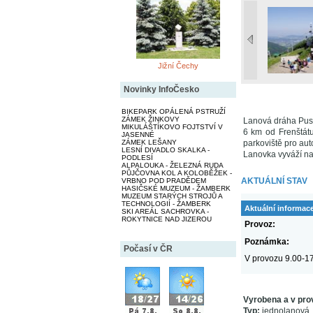
Jižní Čechy
Novinky InfoČesko
BIKEPARK OPÁLENÁ PSTRUŽÍ
ZÁMEK ŽINKOVY
Lanová dráha Pust
MIKULÁŠTÍKOVO FOJTSTVÍ V
6 km od Frenštátu
JASENNÉ
ZÁMEK LEŠANY
parkoviště pro aut
LESNÍ DIVADLO SKALKA -
Lanovka vyváží n
PODLESÍ
ALPALOUKA - ŽELEZNÁ RUDA
PŮJČOVNA KOL A KOLOBĚŽEK -
AKTUÁLNÍ STAV
VRBNO POD PRADĚDEM
HASIČSKÉ MUZEUM - ŽAMBERK
MUZEUM STARÝCH STROJŮ A
TECHNOLOGIÍ - ŽAMBERK
Aktuální informac
SKI AREÁL SACHROVKA -
ROKYTNICE NAD JIZEROU
Provoz:
Poznámka:
Počasí v ČR
V provozu 9.00-17
Vyrobena a v pro
Typ:
jednolanová,