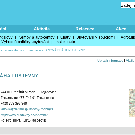
ání
Aktivita
Relaxace
Akce
ngalovy
Kempy a autokempy
Chaty
Ubytování v soukromí
Agroturi
|
|
|
|
Výhodné balíčky ubytování
Last minute
|
-
Lanová dráha
-
Trojanovice
-
LANOVÁ DRÁHA PUSTEVNY
Upravit informace
|
Vložit
ÁHA PUSTEVNY
744 01 Frenštát p.Radh. - Trojanovice
Trojanovice 477, 744 01 Trojanovice
+420 739 392 969
lanovka(zavináč)pustevny(tečka)cz
http://www.pustevny.cz/lanovka/
49°30'0,880"N, 18°14'56,930"E