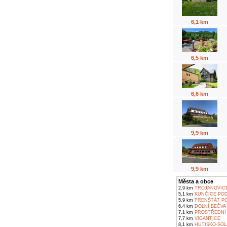
6,1 km
6,5 km
6,6 km
9,9 km
9,9 km
Města a obce
2,9 km
TROJANOVIC
5,1 km
KUNČICE POD
5,9 km
FRENŠTÁT P
6,4 km
DOLNÍ BEČVA
7,1 km
PROSTŘEDNÍ 
7,7 km
VIGANTICE
8,1 km
HUTISKO-SOL