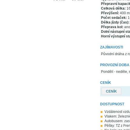
Přepravní kapacit
Celková délka:
16
Převýšení:
400 m
Počet sedaček:
1
Délka jízdy (čas):
Přeprava kol:
an
Dolní nástupní st
Horní výstupní st
ZAJÍMAVOSTI
Původní dráha z r
PROVOZNÍ DOBA
Pondělí - neděle, 
CENÍK
CENÍK
DOSTUPNOST
Vzdálenost vzdu
Vlakem: železni
Autobusem: zas
Pěšky: TZ z Frenš