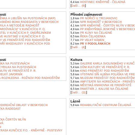
6,4 km
HOSTINEC KNĚHYNĚ - ČELADNÁ
[
]
Další... (9)
osti
Přírodní zajímavosti
NKA A LIBUŠÍN NA PUSTEVNÁCH (NKP)
1,8 km
PR NOŘIČÍ U TROJANOVIC
SKÉHO BOHA RADEGASTA V BESKYDECH
2,0 km
NPR RADHOŠŤ V BESKYDECH
YRILA A METODĚJE RADHOŠŤ
4,1 km
NPR KNĚHYNĚ - ČERTŮV MLÝN V BES
ARDŮVKÁCH" V KUNČICÍCH P. O.
4,9 km
PP KNĚHYŇSKÁ JESKYNĚ V BESKYDEC
TEL V KUNČICÍCH P. ONDŘEJNÍKEM
5,4 km
PR KLÍNY NA ČELADNÉ
E HUSITSKÉ V KUNČICÍCH P. O.
6,5 km
ŘEKA ČELADENKA
Y VE FRENŠTÁTĚ POD RADHOŠTĚM
7,7 km
PP VELKÝ KÁMEN
MAŘÍ MAGDALENY V KUNČICÍCH POD
8,2 km
PR V PODOLÁNKÁCH
[
]
Další... (4)
osti
Kultura
ŠKA NA PUSTEVNÁCH
5,3 km
GALERIE KARLA SVOLINSKÉHO V KUNČ
YRILKA NA PUSTEVNÁCH
5,4 km
DŮM KULTURY VE FRENŠTÁTĚ P. R.
LÝN VE FRENŠTÁTĚ P. R.
5,6 km
KINO FRENŠTÁT POD RADHOŠTĚM
ELKÝ JAVORNÍK
5,6 km
VÝSTAVNÍ SÍŇ ALBÍNA POLÁŠKA VE F
 ROZHLEDNA - ROŽNOV POD RADHOŠTĚM
5,7 km
MUZEUM FRENŠTÁT POD RADHOŠTĚM
5,8 km
AMFITEATR NA HOREČKÁCH - FRENŠT
6,0 km
MĚSTSKÁ KNIHOVNA VE FRENŠTÁTĚ
6,5 km
PAMÁTNÍK J. KALUSE NA ČELADNÉ
[
]
Další... (11)
Lázně
REKREAČNÍ OBLAST V BESKYDECH
5,8 km
REHABILITAČNÍ CENTRUM ČELADNÁ
ZKA RADEGAST
KA ČERTŮV MLÝN
VÁ
N
RASA KUNČICE P.O. - KNĚHYNĚ - PUSTEVNY