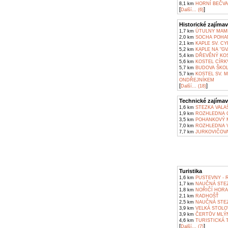
8,1 km
HORNÍ BEČVA
[
]
Další... (6)
Historické zajímav
1,7 km
ÚTULNY MAMĚ
2,0 km
SOCHA POHAN
2,1 km
KAPLE SV. C
5,2 km
KAPLE NA "GV
5,4 km
DŘEVĚNÝ KOS
5,6 km
KOSTEL CÍRKV
5,7 km
BUDOVA ŠKOL
5,7 km
KOSTEL SV. 
ONDŘEJNÍKEM
[
]
Další... (18)
Technické zajímav
1,6 km
STEZKA VALA
1,9 km
ROZHLEDNA C
3,5 km
POHANKOVÝ M
7,0 km
ROZHLEDNA V
7,7 km
JURKOVIČOVA
Turistika
1,6 km
PUSTEVNY - 
1,7 km
NAUČNÁ STE
1,8 km
NOŘIČÍ HORA
2,1 km
RADHOŠŤ
2,5 km
NAUČNÁ STEZ
3,9 km
VELKÁ STOLO
3,9 km
ČERTŮV MLÝ
4,6 km
TURISTICKÁ T
[
]
Další... (7)