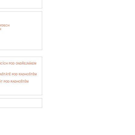
KYDECH
H
ICÍCH POD ONDŘEJNÍKEM
RENŠTÁTĚ POD RADHOŠTĚM
ÁT POD RADHOŠTĚM