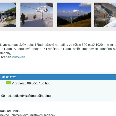
evny se nachází v oblasti Radhošťské hornatiny ve výšce 620 m až 1020 m n. m. 
 p.Radh. Autobusové spojení z Frenštátu p.Radh. směr Trojanovice, konečná st
omobily).
a hřeben
Pusteven
.
e:
01.06.2026
V provozu
09:00-17:00 hod.
.00 hod., odjezdy každou půlhodinu.
vozu od:
1986
 pevné uchycení dvoumístných sedaček