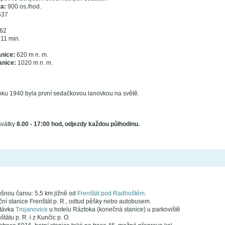
a:
900 os./hod.
37
62
11 min.
o
anice:
620 m n. m.
anice:
1020 m n. m.
oku 1940 byla první sedačkovou lanovkou na světě.
svátky
8.00 - 17:00 hod, odjezdy každou půlhodinu.
šnou čarou: 5,5 km jižně od
Frenštát pod Radhoštěm
.
ční stanice Frenštát p. R., odtud pěšky nebo autobusem.
távka
Trojanovice
u hotelu Ráztoka (konečná stanice) u parkoviště
tátu p. R. i z Kunčic p. O.