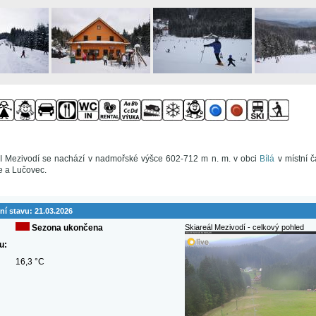
KI Mezivodí se nachází v nadmořské výšce 602-712 m n. m. v obci
Bílá
v místní č
ce a Lučovec.
ní stavu:
21.03.2026
Sezona ukončena
Skiareál Mezivodí - celkový pohled
u:
16,3 °C