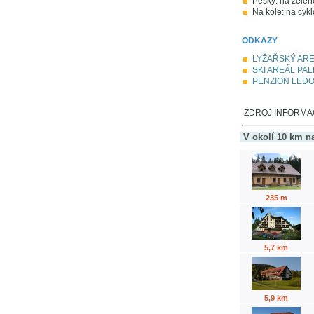
Pěšky: na zelen
Na kole: na cykl
ODKAZY
LYŽAŘSKÝ ARE
SKI AREÁL PA
PENZION LEDO
ZDROJ INFORMACÍ
V okolí 10 km n
235 m
5,7 km
5,9 km