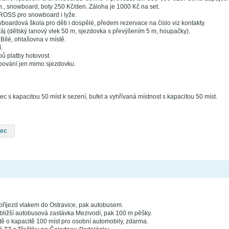
n., snowboard, boty 250 Kč/den. Záloha je 1000 Kč na set.
ROSS pro snowboard i lyže.
oardová škola pro děti i dospělé, předem rezervace na číslo viz kontakty.
ráj (dětský lanový vlek 50 m, sjezdovka s převýšením 5 m, houpačky).
Bílé, ohlašovna v místě.
.
ů platby hotovost.
ování jen mimo sjezdovku.
 s kapacitou 50 míst k sezení, bufet a vyhřívaná místnost s kapacitou 50 míst.
vec
říjezd vlakem do Ostravice, pak autobusem.
ližší autobusová zastávka Mezivodí, pak 100 m pěšky.
tě o kapacitě 100 míst pro osobní automobily, zdarma.