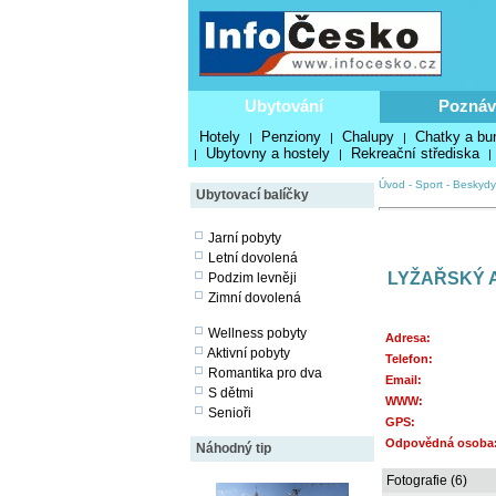
Ubytování
Poznáv
Hotely
Penziony
Chalupy
Chatky a bu
|
|
|
Ubytovny a hostely
Rekreační střediska
|
|
|
Úvod
-
Sport
-
Beskydy
Ubytovací balíčky
Jarní pobyty
Letní dovolená
LYŽAŘSKÝ A
Podzim levněji
Zimní dovolená
Wellness pobyty
Adresa:
Aktivní pobyty
Telefon:
Romantika pro dva
Email:
S dětmi
WWW:
Senioři
GPS:
Odpovědná osoba
Náhodný tip
Fotografie (6)