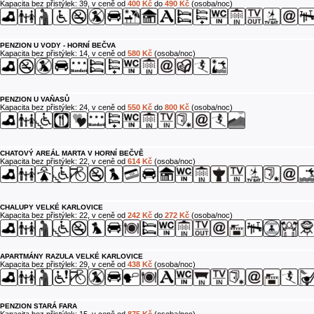
Kapacita bez přistýlek: 39, v ceně od
400 Kč
do
490 Kč
(osoba/noc)
PENZION U VODY - HORNÍ BEČVA
Kapacita bez přistýlek: 14, v ceně od
580 Kč
(osoba/noc)
PENZION U VAŇASŮ
Kapacita bez přistýlek: 24, v ceně od
550 Kč
do
800 Kč
(osoba/noc)
CHATOVÝ AREÁL MARTA V HORNÍ BEČVĚ
Kapacita bez přistýlek: 22, v ceně od
614 Kč
(osoba/noc)
CHALUPY VELKÉ KARLOVICE
Kapacita bez přistýlek: 22, v ceně od
242 Kč
do
272 Kč
(osoba/noc)
APARTMÁNY RAZULA VELKÉ KARLOVICE
Kapacita bez přistýlek: 29, v ceně od
438 Kč
(osoba/noc)
PENZION STARÁ FARA