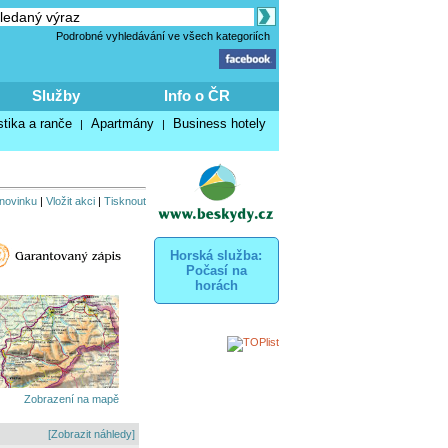
Podrobné vyhledávání ve všech kategoriích
Služby
Info o ČR
stika a ranče
Apartmány
Business hotely
|
|
 novinku
|
Vložit akci
|
Tisknout
Horská služba:
Počasí na
horách
Zobrazení na mapě
[Zobrazit náhledy]