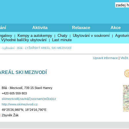
ání
Aktivita
Relaxace
Akce
ngalovy
Kempy a autokempy
Chaty
Ubytování v soukromí
Agroturi
|
|
|
|
Výhodné balíčky ubytování
Last minute
|
-
Lyžování
-
Bílá
-
LYŽAŘSKÝ AREÁL SKI MEZIVODÍ
Upravit informace
|
Vložit
REÁL SKI MEZIVODÍ
Bílá - Mezivodí, 739 15 Staré Hamry
+420 605 559 803
skimezivodi(zavináč)seznam(tečka)cz
http://www.skimezivodi.cz
49°25'26,980"N, 18°24'16,790"E
:
Zbyněk Žák