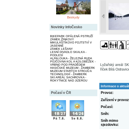
Beskydy
Novinky InfoČesko
BIKEPARK OPÁLENÁ PSTRUŽÍ
ZÁMEK ŽINKOVY
MIKULÁŠTÍKOVO FOJTSTVÍ V
JASENNÉ
ZÁMEK LEŠANY
LESNÍ DIVADLO SKALKA -
PODLESÍ
ALPALOUKA - ŽELEZNÁ RUDA
PŮJČOVNA KOL A KOLOBĚŽEK -
Lyžařský areál S
VRBNO POD PRADĚDEM
HASIČSKÉ MUZEUM - ŽAMBERK
říček Bílá Ostravi
MUZEUM STARÝCH STROJŮ A
TECHNOLOGIÍ - ŽAMBERK
SKI AREÁL SACHROVKA -
ROKYTNICE NAD JIZEROU
Informace o aktuál
Provoz:
Počasí v ČR
Zařízení v provoz
Počasí:
Sníh:
Sníh mimo
sjezdovku: