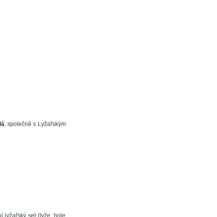
lá
, společně s Lyžařským
lyžařský set (lyže, hole,