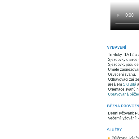
VYBAVENÍ
Tři vleky TLV12 a 
Sjezdovky o šířce 
Sjezdovky jsou de
Umělé zasněžován
Osvětlení svahu.
Odbavovací zařízen
areálem
SKI Bílá
Orientace svahů n
Upravovaná běžeck
BĚŽNÁ PROVOZN
Denní lyžování: P
Večerní lyžování:
SLUŽBY
Půjčovna lyžařs