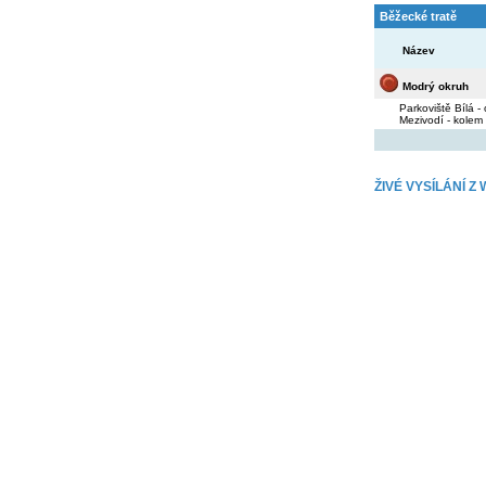
Běžecké tratě
Název
Modrý okruh
Parkoviště Bílá -
Mezivodí - kolem 
ŽIVÉ VYSÍLÁNÍ 