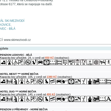
é TZ z Třeštíku na Čeladnou-Podolánky.
otrase 6177, která se napojuje na další.
ÁL SKI MEZIVODÍ
LKOVICE
.
VEC - BÍLÁ
: www.skimezivodi.cz
ajdete
PENZION LEDOVEC - BÍLÁ
Kapacita bez přistýlek: 24, v ceně od
650 Kč
(osoba/noc)
HOTEL MESIT *** HORNÍ BEČVA
Kapacita bez přistýlek: 105, v ceně od
1380 Kč
(osoba/noc)
HOTEL DUO *** HORNÍ BEČVA
Kapacita bez přistýlek: 140, v ceně od
455 Kč
(osoba/noc)
PENZION U PŘEHRADY - HORNÍ BEČVA