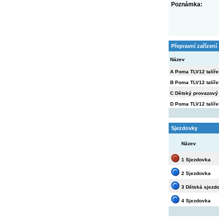
Poznámka:
Přepravní zařízení
Název
A Poma TLV12 talíře
B Poma TLV12 talíře
C Dětský provazový
D Poma TLV12 talíře
Sjezdovky
Název
1 Sjezdovka
2 Sjezdovka
3 Dětská sjezd
4 Sjezdovka