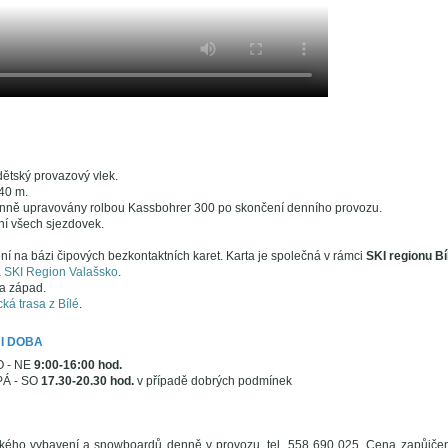
dětský provazový vlek.
40 m.
nně upravovány rolbou Kassbohrer 300 po skončení denního provozu.
í všech sjezdovek.
í na bázi čipových bezkontaktních karet. Karta je společná v rámci
SKI regionu Bí
a
SKI Region Valašsko
.
a západ.
á trasa z Bílé
.
I DOBA
O - NE
9:00-16:00 hod.
 PÁ - SO
17.30-20.30 hod.
v případě dobrých podmínek
kého vybavení a snowboardů denně v provozu, tel. 558 690 025. Cena zapůjčení 