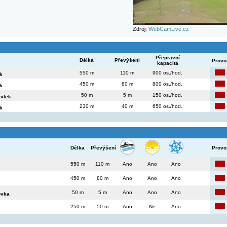
Zdroj:
WebCamLive.cz
Přepravní
Délka
Převýšení
Provo
kapacita
550 m
110 m
900 os./hod.
k
450 m
80 m
800 os./hod.
k
50 m
5 m
150 os./hod.
 vlek
230 m
40 m
650 os./hod.
k
Délka
Převýšení
Provo
550 m
110 m
Ano
Ano
Ano
450 m
80 m
Ano
Ano
Ano
50 m
5 m
Ano
Ano
Ano
ovka
250 m
50 m
Ano
Ne
Ano