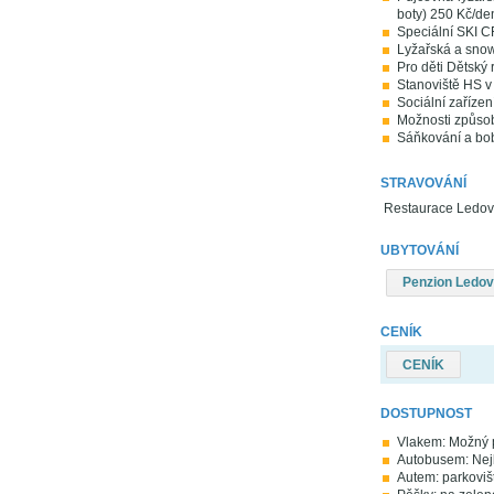
boty) 250 Kč/de
Speciální SKI C
Lyžařská a snowb
Pro děti Dětský 
Stanoviště HS v 
Sociální zařízení
Možnosti způsob
Sáňkování a bob
STRAVOVÁNÍ
Restaurace Ledovec
UBYTOVÁNÍ
Penzion Ledo
CENÍK
CENÍK
DOSTUPNOST
Vlakem: Možný p
Autobusem: Nejb
Autem: parkoviš