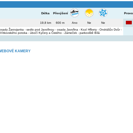
Délka
Převýšení
Provo
19,8 km
600 m
Ano
Ne
Ne
 osady Žarovjanka - sedlo pod Javořinou - osada Javořina - Kozí Hřbety - Ondrášův Dvůr -
Vítkovského potoka - úbočí Kyčery a Čistého - Zámeček - parkoviště Bílá
Z WEBOVÉ KAMERY