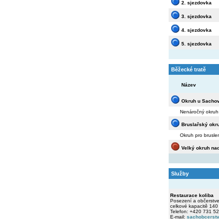
2. sjezdovka
3. sjezdovka
4. sjezdovka
5. sjezdovka
Běžecké tratě
Název
Okruh u Sacho
Nenáročný okruh s
Bruslařský okr
Okruh pro bruslen
Velký okruh na
Služby
Restaurace koliba
Posezení a občerstve
celkové kapacitě 140 
Telefon: +420 731 5
E-mail:
sachobcerst