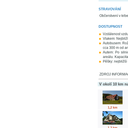
STRAVOVÁNÍ
Občerstvení v krb
DOSTUPNOST
Vzdálenost vzd
Vlakem: Nejbliž
Autobusem: Rožn
cca 300 m od ar
Autem: Po siln
areálu. Kapacita
Pěšky: nejbližš
ZDROJ INFORMACÍ
V okolí 10 km n
1,2 km
1,2 km