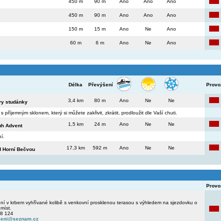
450 m
90 m
Ano
Ano
Ano
450 m
90 m
Ano
Ano
Ano
150 m
15 m
Ano
Ne
Ano
60 m
6 m
Ano
Ne
Ano
Délka
Převýšení
Provo
3,4 km
80 m
Ano
Ne
Ne
vy studánky
 příjemným sklonem, který si můžete zakřivit, zkrátit, prodloužit dle Vaší chuti.
1,5 km
24 m
Ano
Ne
Ne
uh Advent
í.
17,3 km
592 m
Ano
Ne
Ne
d Horní Bečvou
Provo
ní v krbem vyhřívané kolibě s venkovní prosklenou terasou s výhledem na sjezdovku o
míst.
28 124
veni@seznam.cz