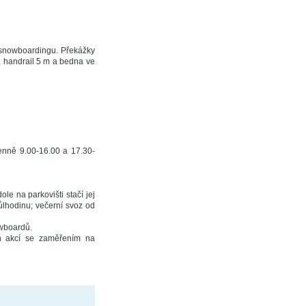
 snowboardingu. Překážky
, handrail 5 m a bedna ve
enně 9.00-16.00 a 17.30-
e na parkovišti stačí jej
ůlhodinu; večerní svoz od
owboardů.
ch akcí se zaměřením na