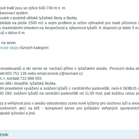
ové tratě jsou ve výšce 640-740 m n. m.
bavovací systém.
koutek v podobě dětské lyžařské školy a školky.
zkládá na ploše 2500 m2 a svým profilem je určen výhradně pro malé příznivce
s maximálním ohledem na bezpečnost a výkonnost lyžařů. K dispozici je table 5 m
ězů v délce 6 m.
 na sever.
ecké stopy
různých kategorií.
 snowboardů a ski servis se nachází přímo v lyžařském areálu. Provozní doba d
takt 603 751 136 nebo email prorok.z@seznam.cz
OLA
, kontakt 722 888 055.
ro děti i dospělé, lyžařská školka.
pravidelné vyvážení a svážení lyžařů z centrálního parkoviště; není-li SKIBUS dol
80 280; svážení lyžařů na centrální parkoviště od 11.00 hod, pak každou celou p
rzy a veřejnost jsou v areálu vybudovány zcela nové lyžárny pro úschovu lyží a sn
portovních akcí na klíč - komplexní servis pro pořádání veřejných sportovní
pské lyžování a jiné.
ENÍK