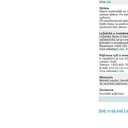
Více
zde
Skibus
Hlavní parkoviště se 
vyveze skibus. Po te
zařízení.
Při nepřítomnosti ski
Další místa na parko
sjízdnosti této silnic
Lyžařská a snowboa
Lyžařská škola U Sach
začátečníků až po exp
lyžování a snowboardi
Rezervace +420 722
Více informací
zde
. 
Půjčovna lyží a sn
K zapůjčení je cca 1
rukavic i brýlí.
Telefon: +420 603 7
E-mail:
prorok.z@se
Více informací
zde
.
Skiservis
Montáž vázání, brouše
Je součástí půjčovny.
Úschovna
Součástí půjčovny.
ŽIVÉ VYSÍLÁNÍ 