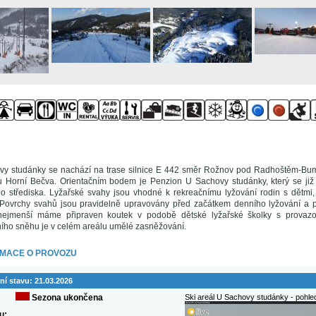
ovy studánky se nachází na trase silnice E 442 směr Rožnov pod Radhoštěm-Bum
 Horní Bečva. Orientačním bodem je Penzion U Sachovy studánky, který se již 
ého střediska. Lyžařské svahy jsou vhodné k rekreačnímu lyžování rodin s dětmi,
. Povrchy svahů jsou pravidelně upravovány před začátkem denního lyžování a 
 nejmenší máme připraven koutek v podobě dětské lyžařské školky s provaz
ního sněhu je v celém areálu umělé zasněžování.
RMACE O PROVOZU
ní stavu:
21.03.2026
Sezona ukončena
Ski areál U Sachovy studánky - pohl
u: