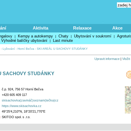
ání
Aktivita
Relaxace
Akce
ngalovy
Kempy a autokempy
Chaty
Ubytování v soukromí
Agroturi
|
|
|
|
Výhodné balíčky ubytování
Last minute
|
-
Lyžování
-
Horní Bečva
-
SKI AREÁL U SACHOVY STUDÁNKY
Upravit informace
|
Vložit
 U SACHOVY STUDÁNKY
č.p. 924, 756 57 Horní Bečva
+420 605 409 117
skisachovka(zavináč)seznam(tečka)cz
https://www.skisachovka.cz
49°25'4,210"N, 18°20'21,770"E
:
SKITOO spol. s .r.o.