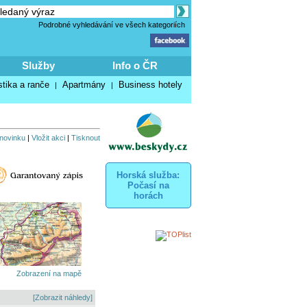
Podrobné vyhledávání ve všech kategoriích
Služby
Info o ČR
stika a ranče
Apartmány
Business hotely
|
|
 novinku
|
Vložit akci
|
Tisknout
Horská služba:
Počasí na
horách
Zobrazení na mapě
[Zobrazit náhledy]