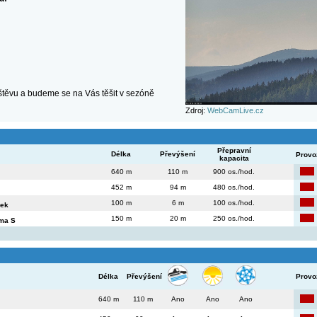
těvu a budeme se na Vás těšit v sezóně
Zdroj:
WebCamLive.cz
Přepravní
Délka
Převýšení
Provo
kapacita
640 m
110 m
900 os./hod.
452 m
94 m
480 os./hod.
100 m
6 m
100 os./hod.
lek
150 m
20 m
250 os./hod.
oma S
Délka
Převýšení
Provo
640 m
110 m
Ano
Ano
Ano