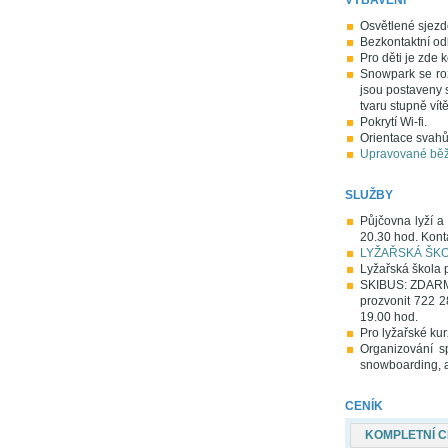
Osvětlené sjezd
Bezkontaktní od
Pro děti je zde 
Snowpark se ro
jsou postaveny 
tvaru stupně vít
Pokrytí Wi-fi.
Orientace svahů
Upravované běž
SLUŽBY
Půjčovna lyží a
20.30 hod. Kon
LYŽAŘSKÁ ŠK
Lyžařská škola p
SKIBUS: ZDARMA 
prozvonit 722 2
19.00 hod.
Pro lyžařské ku
Organizování s
snowboarding, al
CENÍK
KOMPLETNÍ C