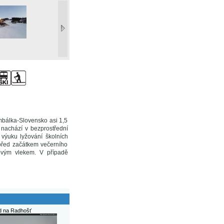
bálka-Slovensko asi 1,5
nachází v bezprostřední
 výuku lyžování školních
před začátkem večerního
ovým vlekem. V případě
ed na Radhošť