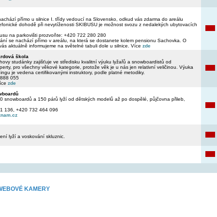
nachází přímo u silnice I. třídy vedoucí na Slovensko, odkud vás zdarma do areálu
lefonické dohodě při nevytíženosti SKIBUSU je možnost svozu z nedalekých ubytovacích
busu na parkovišti prozvoňte: +420 722 280 280
vání se nachází přímo v areálu, na která se dostanete kolem pensionu Sachovka. O
e vás aktuálně informujeme na světelné tabuli dole u silnice. Více
zde
rdová škola
ovy studánky zajišťuje ve středisku kvalitní výuku lyžařů a snowboardistů od
erty, pro všechny věkové kategorie, protože věk je u nás jen relativní veličinou. Výuka
ngu je vedena certifikovanými instruktory, podle platné metodiky.
 888 055
Více
zde
owboardů
00 snowboardů a 150 párů lyží od dětských modelů až po dospělé, půjčovna přileb,
51 136, +420 732 464 096
znam.cz
ní lyží a voskování skluznic.
Z WEBOVÉ KAMERY