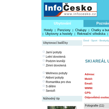
Ubytování
Poznáv
Hotely
Penziony
Chalupy
Chatky a bu
|
|
|
Ubytovny a hostely
Rekreační střediska
|
|
|
Úvod
-
Sport
-
Beskydy
Ubytovací balíčky
Jarní pobyty
Letní dovolená
SKI AREÁL
Podzim levněji
Zimní dovolená
Wellness pobyty
Adresa:
Aktivní pobyty
Mobil:
Romantika pro dva
Email:
S dětmi
WWW:
Senioři
GPS:
Odpovědná osoba
Náhodný tip
Fotografie (11)