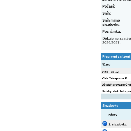
Počasí:
Sníh:
Sníh mimo
sjezdovku:
Poznámka:
Děkujeme za návš
2026/2027.
Přepravní zařízení
Název
Vlek TLV 12
Vlek Tatrapoma P
Dětský provazový v
Dětský vlek Tatrap
Sjezdovky
Název
1. sjezdovka