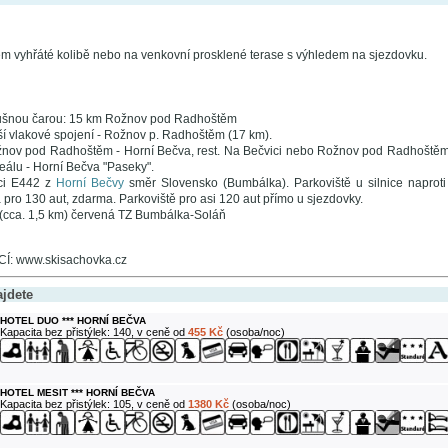
em vyhřáté kolibě nebo na venkovní prosklené terase s výhledem na sjezdovku.
ušnou čarou: 15 km Rožnov pod Radhoštěm
ší vlakové spojení - Rožnov p. Radhoštěm (17 km).
ov pod Radhoštěm - Horní Bečva, rest. Na Bečvici nebo Rožnov pod Radhoštěm - 
eálu - Horní Bečva "Paseky".
ici E442 z
Horní Bečvy
směr Slovensko (Bumbálka). Parkoviště u silnice napro
 pro 130 aut, zdarma. Parkoviště pro asi 120 aut přímo u sjezdovky.
í (cca. 1,5 km) červená TZ Bumbálka-Soláň
: www.skisachovka.cz
ajdete
HOTEL DUO *** HORNÍ BEČVA
Kapacita bez přistýlek: 140, v ceně od
455 Kč
(osoba/noc)
HOTEL MESIT *** HORNÍ BEČVA
Kapacita bez přistýlek: 105, v ceně od
1380 Kč
(osoba/noc)