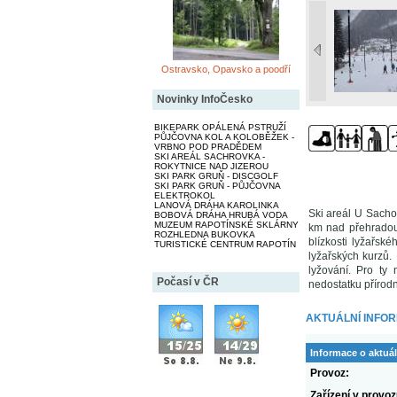
Ostravsko, Opavsko a poodří
Novinky InfoČesko
BIKEPARK OPÁLENÁ PSTRUŽÍ
PŮJČOVNA KOL A KOLOBĚŽEK -
VRBNO POD PRADĚDEM
SKI AREÁL SACHROVKA -
ROKYTNICE NAD JIZEROU
SKI PARK GRUŇ - DISCGOLF
SKI PARK GRUŇ - PŮJČOVNA
ELEKTROKOL
LANOVÁ DRÁHA KAROLINKA
Ski areál U Sach
BOBOVÁ DRÁHA HRUBÁ VODA
MUZEUM RAPOTÍNSKÉ SKLÁRNY
km nad přehradou
ROZHLEDNA BUKOVKA
blízkosti lyžařsk
TURISTICKÉ CENTRUM RAPOTÍN
lyžařských kurzů
lyžování. Pro ty
Počasí v ČR
nedostatku přírod
AKTUÁLNÍ INFO
Informace o aktuál
Provoz:
Zařízení v provoz