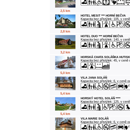
2,5 km
HOTEL MESIT *** HORNÍ BEČVA
Kapacita bez přistýlek: 105, v cen
2,8 km
HOTEL DUO *** HORNÍ BEČVA
Kapacita bez přistýlek: 140, v cen
3,2 km
HORSKÁ CHATA SOLÁŇKA HUTISK
Kapacita bez přistýlek: 45, v ceně
5,0 km
VILA JANA SOLÁŇ
Kapacita bez přistýlek: 6, v ceně 
5,4 km
HORSKÝ HOTEL SOLÁŇ ****
Kapacita bez přistýlek: 125, v cen
5,4 km
VILA MARIE SOLÁŇ
Kapacita bez přistýlek: 6, v ceně 