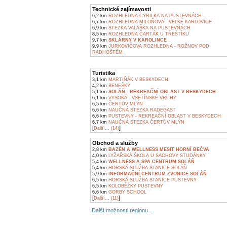
Technické zajímavosti
6,2 km
ROZHLEDNA CYRILKA NA PUSTEVNÁCH
6,7 km
ROZHLEDNA MILOŇOVÁ - VELKÉ KARLOVICE
6,9 km
STEZKA VALAŠKA NA PUSTEVNÁCH
8,5 km
ROZHLEDNA ČARTÁK U TŘEŠTÍKU
9,7 km
SKLÁRNY V KAROLINCE
9,9 km
JURKOVIČOVA ROZHLEDNA - ROŽNOV POD
RADHOŠTĚM
Turistika
3,1 km
MARTIŇÁK V BESKYDECH
4,2 km
BENEŠKY
5,1 km
SOLÁŇ - REKREAČNÍ OBLAST V BESKYDECH
6,1 km
VYSOKÁ - VSETÍNSKÉ VRCHY
6,5 km
ČERTŮV MLÝN
6,6 km
NAUČNÁ STEZKA RADEGAST
6,6 km
PUSTEVNY - REKREAČNÍ OBLAST V BESKYDECH
6,7 km
NAUČNÁ STEZKA ČERTŮV MLÝN
[
]
Další... (14)
Obchod a služby
2,8 km
BAZÉN A WELLNESS MESIT HORNÍ BEČVA
4,0 km
LYŽAŘSKÁ ŠKOLA U SACHOVY STUDÁNKY
5,4 km
WELLNESS A SPA CENTRUM SOLÁŇ
5,4 km
HORSKÁ SLUŽBA STANICE SOLÁŇ
5,9 km
INFORMAČNÍ CENTRUM ZVONICE SOLÁŇ
6,5 km
HORSKÁ SLUŽBA STANICE PUSTEVNY
6,5 km
KOLOBĚŽKY PUSTEVNY
6,6 km
GORBY SCHOOL
[
]
Další... (11)
Další možnosti regionu ...