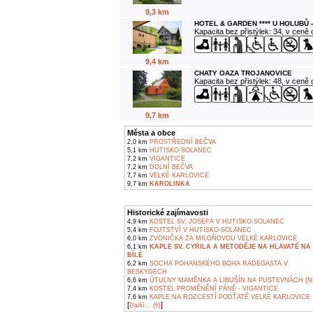
9,3 km
HOTEL & GARDEN **** U HOLUBŮ 
Kapacita bez přistýlek: 34, v ceně
9,4 km
CHATY OAZA TROJANOVICE
Kapacita bez přistýlek: 48, v ceně
9,7 km
Města a obce
2,0 km
PROSTŘEDNÍ BEČVA
5,1 km
HUTISKO-SOLANEC
7,2 km
VIGANTICE
7,2 km
DOLNÍ BEČVA
7,7 km
VELKÉ KARLOVICE
9,7 km
KAROLINKA
Historické zajímavosti
4,9 km
KOSTEL SV. JOSEFA V HUTISKO-SOLANEC
5,4 km
FOJTSTVÍ V HUTISKO-SOLANEC
6,0 km
ZVONIČKA ZA MILOŇOVOU VELKÉ KARLOVICE
6,1 km
KAPLE SV. CYRILA A METODĚJE NA HLAVATÉ NA
BÍLÉ
6,2 km
SOCHA POHANSKÉHO BOHA RADEGASTA V
BESKYDECH
6,6 km
ÚTULNY MAMĚNKA A LIBUŠÍN NA PUSTEVNÁCH (N
7,4 km
KOSTEL PROMĚNĚNÍ PÁNĚ - VIGANTICE
7,6 km
KAPLE NA ROZCESTÍ PODŤATÉ VELKÉ KARLOVICE
[
]
Další... (6)