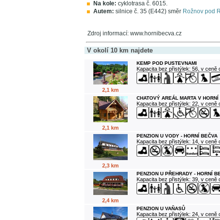
Na kole:
cyklotrasa č. 6015.
Autem:
silnice č. 35 (E442) směr
Rožnov pod 
Zdroj informací: www.hornibecva.cz
V okolí 10 km najdete
KEMP POD PUSTEVNAMI
Kapacita bez přistýlek: 56, v ceně
2,1 km
CHATOVÝ AREÁL MARTA V HORNÍ
Kapacita bez přistýlek: 22, v ceně
2,1 km
PENZION U VODY - HORNÍ BEČVA
Kapacita bez přistýlek: 14, v ceně
2,3 km
PENZION U PŘEHRADY - HORNÍ B
Kapacita bez přistýlek: 39, v ceně
2,4 km
PENZION U VAŇASŮ
Kapacita bez přistýlek: 24, v ceně