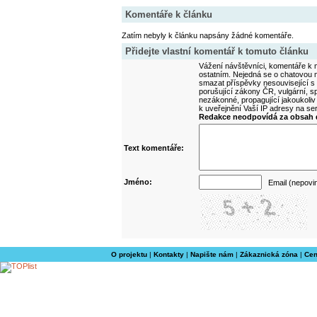
Komentáře k článku
Zatím nebyly k článku napsány žádné komentáře.
Přidejte vlastní komentář k tomuto článku
Vážení návštěvníci, komentáře k m
ostatním. Nejedná se o chatovou m
smazat příspěvky nesouvisející s
porušující zákony ČR, vulgární, sp
nezákonné, propagující jakoukoliv
k uveřejnění Vaší IP adresy na s
Redakce neodpovídá za obsah d
Text komentáře:
Jméno:
Email (nepovi
O projektu
|
Kontakty
|
Napište nám
|
Zákaznická zóna
|
Cen