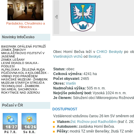
Pardubicko, Chrudimsko a
Hlinecko
Novinky InfoČesko
BIKEPARK OPÁLENÁ PSTRUŽÍ
ZÁMEK ŽINKOVY
Obec Horní Bečva leží v
CHKO Beskydy
po obo
MIKULÁŠTÍKOVO FOJTSTVÍ V
Vsetínských vrchů
od
Beskyd
.
JASENNÉ
ZÁMEK LEŠANY
LESNÍ DIVADLO SKALKA -
PODLESÍ
Status:
obec
ALPALOUKA - ŽELEZNÁ RUDA
PŮJČOVNA KOL A KOLOBĚŽEK -
Celková výměra:
4241 ha
VRBNO POD PRADĚDEM
Počet obyvatel:
2465
HASIČSKÉ MUZEUM - ŽAMBERK
MUZEUM STARÝCH STROJŮ A
Okres:
Vsetín
TECHNOLOGIÍ - ŽAMBERK
Nadmořská výška:
505 m n. m.
SKI AREÁL SACHROVKA -
ROKYTNICE NAD JIZEROU
Nejvýše položený bod:
Vysoká 1024 m n. m.
Je členem:
Sdružení obcí Mikroregionu Rožnovs
Počasí v ČR
DOSTUPNOST
Vzdálenost vzdušnou čarou 26 km SV směrem od
Vlakem:
žst. Rožnov pod Radhoštěm
(trať č. 2
Autobusem:
zastávka Horní Bečva.
Pěšky:
modrá TZ směr Benešky; žlutá TZ směr