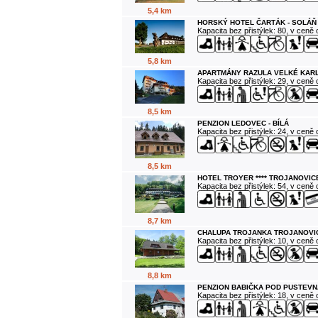
5,4 km
HORSKÝ HOTEL ČARTÁK - SOLÁŇ
Kapacita bez přistýlek: 80, v ceně
5,8 km
APARTMÁNY RAZULA VELKÉ KAR
Kapacita bez přistýlek: 29, v ceně
8,5 km
PENZION LEDOVEC - BÍLÁ
Kapacita bez přistýlek: 24, v ceně
8,5 km
HOTEL TROYER **** TROJANOVIC
Kapacita bez přistýlek: 54, v ceně
8,7 km
CHALUPA TROJANKA TROJANOVI
Kapacita bez přistýlek: 10, v ceně
8,8 km
PENZION BABIČKA POD PUSTEVN
Kapacita bez přistýlek: 18, v ceně