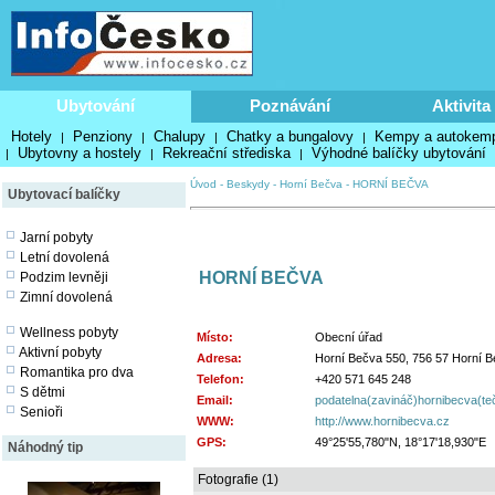
Ubytování
Poznávání
Aktivita
Hotely
Penziony
Chalupy
Chatky a bungalovy
Kempy a autokem
|
|
|
|
Ubytovny a hostely
Rekreační střediska
Výhodné balíčky ubytování
|
|
|
Úvod
-
Beskydy
-
Horní Bečva
-
HORNÍ BEČVA
Ubytovací balíčky
Jarní pobyty
Letní dovolená
HORNÍ BEČVA
Podzim levněji
Zimní dovolená
Wellness pobyty
Místo:
Obecní úřad
Aktivní pobyty
Adresa:
Horní Bečva 550, 756 57 Horní 
Romantika pro dva
Telefon:
+420 571 645 248
S dětmi
Email:
podatelna(zavináč)hornibecva(te
Senioři
WWW:
http://www.hornibecva.cz
GPS:
49°25'55,780"N, 18°17'18,930"E
Náhodný tip
Fotografie (1)