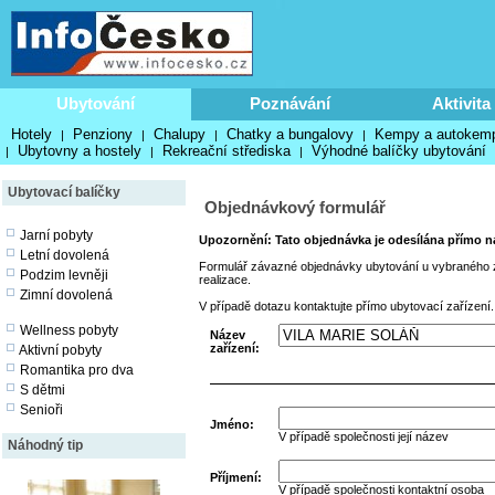
Ubytování
Poznávání
Aktivita
Hotely
Penziony
Chalupy
Chatky a bungalovy
Kempy a autokem
|
|
|
|
Ubytovny a hostely
Rekreační střediska
Výhodné balíčky ubytování
|
|
|
Ubytovací balíčky
Objednávkový formulář
Jarní pobyty
Upozornění: Tato objednávka je odesílána přímo na
Letní dovolená
Formulář závazné objednávky ubytování u vybraného za
Podzim levněji
realizace.
Zimní dovolená
V případě dotazu kontaktujte přímo ubytovací zařízení.
Wellness pobyty
Název
zařízení:
Aktivní pobyty
Romantika pro dva
S dětmi
Senioři
Jméno:
V případě společnosti její název
Náhodný tip
Příjmení:
V případě společnosti kontaktní osoba