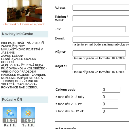
Adresa:
Telefon /
Mobil:
Ostravsko, Opavsko a poodří
Fax:
Novinky InfoČesko
E-mail:
BIKEPARK OPÁLENÁ PSTRUŽÍ
na tento e-mail bude zaslána nabídka v
ZÁMEK ŽINKOVY
MIKULÁŠTÍKOVO FOJTSTVÍ V
Příjezd:
JASENNÉ
ZÁMEK LEŠANY
Datum příjezdu ve formátu: 16.4.2009
LESNÍ DIVADLO SKALKA -
PODLESÍ
ALPALOUKA - ŽELEZNÁ RUDA
Odjezd:
PŮJČOVNA KOL A KOLOBĚŽEK -
VRBNO POD PRADĚDEM
Datum příjezdu ve formátu: 16.4.2009
HASIČSKÉ MUZEUM - ŽAMBERK
MUZEUM STARÝCH STROJŮ A
TECHNOLOGIÍ - ŽAMBERK
SKI AREÁL SACHROVKA -
ROKYTNICE NAD JIZEROU
Celkem osob:
z toho děti 0 - 2 roky:
Počasí v ČR
z toho děti 2 - 6 let:
z toho děti 6 - 12 let: