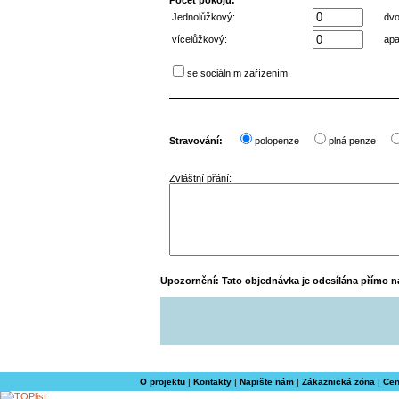
Počet pokojů:
Jednolůžkový:
dvo
vícelůžkový:
apa
se sociálním zařízením
Stravování:
polopenze
plná penze
Zvláštní přání:
Upozornění: Tato objednávka je odesílána přímo na
O projektu
|
Kontakty
|
Napište nám
|
Zákaznická zóna
|
Cen