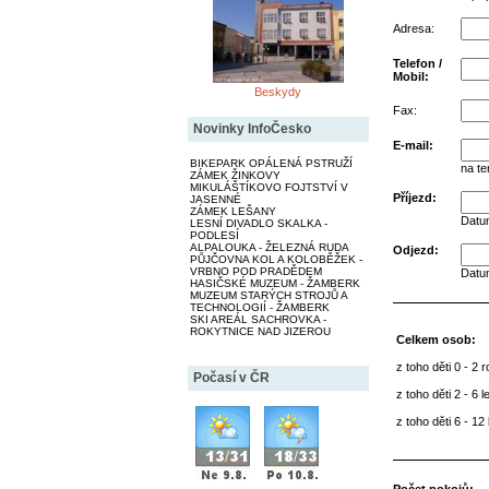
Adresa:
Telefon /
Mobil:
Beskydy
Fax:
Novinky InfoČesko
E-mail:
BIKEPARK OPÁLENÁ PSTRUŽÍ
na te
ZÁMEK ŽINKOVY
MIKULÁŠTÍKOVO FOJTSTVÍ V
Příjezd:
JASENNÉ
ZÁMEK LEŠANY
Datum
LESNÍ DIVADLO SKALKA -
PODLESÍ
ALPALOUKA - ŽELEZNÁ RUDA
Odjezd:
PŮJČOVNA KOL A KOLOBĚŽEK -
VRBNO POD PRADĚDEM
Datum
HASIČSKÉ MUZEUM - ŽAMBERK
MUZEUM STARÝCH STROJŮ A
TECHNOLOGIÍ - ŽAMBERK
SKI AREÁL SACHROVKA -
ROKYTNICE NAD JIZEROU
Celkem osob:
z toho děti 0 - 2 r
Počasí v ČR
z toho děti 2 - 6 le
z toho děti 6 - 12 l