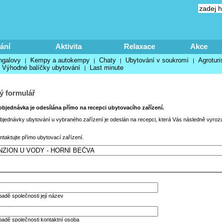
ání
Aktivita
Relaxace
Akce
ngalovy
Kempy a autokempy
Chaty
Ubytování v soukromí
Agroturi
|
|
|
|
Výhodné balíčky ubytování
Last minute
|
ý formulář
bjednávka je odesílána přímo na recepci ubytovacího zařízení.
jednávky ubytování u vybraného zařízení je odeslán na recepci, která Vás následně vyroz
ntaktujte přímo ubytovací zařízení.
padě společnosti její název
padě společnosti kontaktní osoba