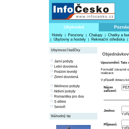
Ubytování
Poznáv
Hotely
Penziony
Chalupy
Chatky a bu
|
|
|
Ubytovny a hostely
Rekreační střediska
|
|
|
Ubytovací balíčky
Objednávkov
Jarní pobyty
Upozornění: Tato o
Letní dovolená
Formulář závazné ob
Podzim levněji
realizace.
Zimní dovolená
V případě dotazu ko
Wellness pobyty
Název
zařízení:
Aktivní pobyty
Romantika pro dva
S dětmi
Senioři
Jméno:
V pří
Náhodný tip
Příjmení:
V pří