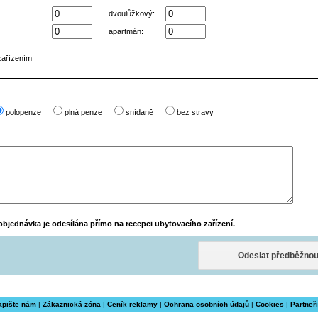
dvoulůžkový:
apartmán:
zařízením
polopenze
plná penze
snídaně
bez stravy
bjednávka je odesílána přímo na recepci ubytovacího zařízení.
apište nám
|
Zákaznická zóna
|
Ceník reklamy
|
Ochrana osobních údajů
|
Cookies
|
Partneři