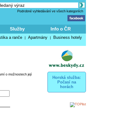
Podrobné vyhledávání ve všech kategoriích
Služby
Info o ČR
stika a ranče
Apartmány
Business hotely
|
|
umí o možnostech její
Horská služba:
Počasí na
horách