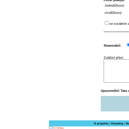
Počet pokojů:
Jednolůžkový:
vícelůžkový:
se sociálním 
Stravování:
Zvláštní přání:
Upozornění: Tato o
O projektu
|
Kontakty
|
N