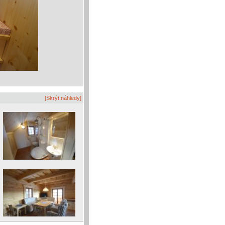
[Skrýt náhledy]