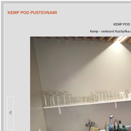
KEMP POD PUSTEVNAMI
KEMP POD
Kemp - venkovní Kuchyňka (