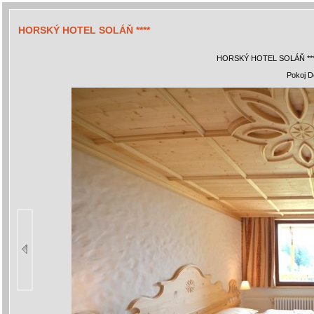
HORSKÝ HOTEL SOLÁŇ ****
HORSKÝ HOTEL SOLÁŇ **
Pokoj D