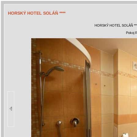
HORSKÝ HOTEL SOLÁŇ ****
HORSKÝ HOTEL SOLÁŇ **
Pokoj R