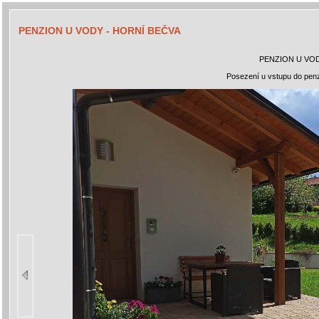
PENZION U VODY - HORNÍ BEČVA
PENZION U VOD
Posezení u vstupu do penz