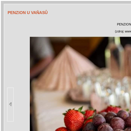
PENZION U VAŇASŮ
PENZION
(zdroj: www