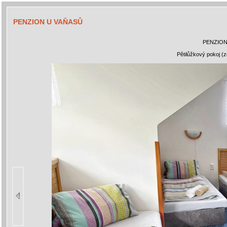
PENZION U VAŇASŮ
PENZION
Pětilůžkový pokoj (